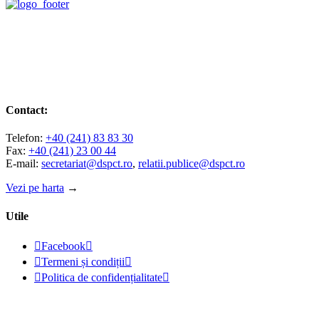
Contact:
Telefon:
+40 (241) 83 83 30
Fax:
+40 (241) 23 00 44
E-mail:
secretariat@dspct.ro
,
relatii.publice@dspct.ro
Vezi pe harta
→
Utile

Facebook


Termeni și condiții


Politica de confidențialitate

© 2023 - DSPJ Constanța