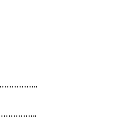
…………..
…………..