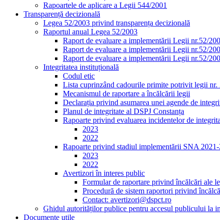
Rapoartele de aplicare a Legii 544/2001
Transparență decizională
Legea 52/2003 privind transparența decizională
Raportul anual Legea 52/2003
Raport de evaluare a implementării Legii nr.52/20
Raport de evaluare a implementării Legii nr.52/20
Raport de evaluare a implementării Legii nr.52/20
Integritatea instituțională
Codul etic
Lista cuprinzând cadourile primite potrivit legii nr
Mecanismul de raportare a încălcării legii
Declarația privind asumarea unei agende de integrit
Planul de integritate al DSPJ Constanța
Rapoarte privind evaluarea incidentelor de integrit
2023
2022
Rapoarte privind stadiul implementării SNA 2021
2023
2022
Avertizori în interes public
Formular de raportare privind încălcări ale le
Procedură de sistem raportori privind încălcăr
Contact: avertizori@dspct.ro
Ghidul autorităților publice pentru accesul publicului la 
Documente utile