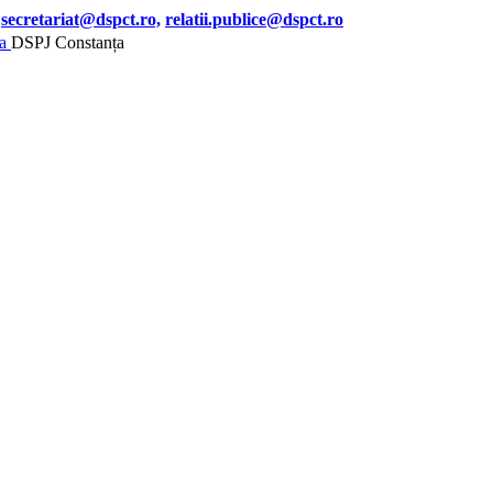
secretariat@dspct.ro,
relatii.publice@dspct.ro
DSPJ Constanța