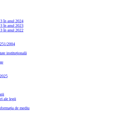
03 în anul 2024
03 în anul 2023
03 în anul 2022
. 251/2004
ate instituțională
ate
-2025
gii
i ale legii
informația de mediu