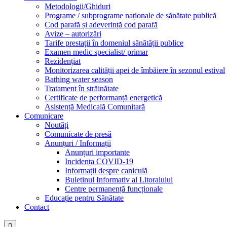
Metodologii/Ghiduri
Programe / subprograme naționale de sănătate publică
Cod parafă și adeverință cod parafă
Avize – autorizări
Tarife prestații în domeniul sănătății publice
Examen medic specialist/ primar
Rezidențiat
Monitorizarea calității apei de îmbăiere în sezonul estival
Bathing water season
Tratament în străinătate
Certificate de performanță energetică
Asistență Medicală Comunitară
Comunicare
Noutăți
Comunicate de presă
Anunțuri / Informații
Anunțuri importante
Incidența COVID-19
Informații despre caniculă
Buletinul Informativ al Litoralului
Centre permanență funcționale
Educație pentru Sănătate
Contact
