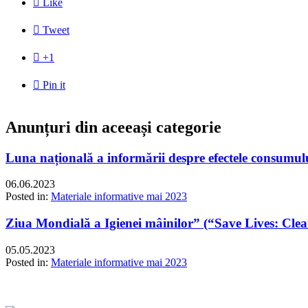

Like

Tweet

+1

Pin it
Anunțuri din aceeași categorie
Luna națională a informării despre efectele consumulu
06.06.2023
Posted in:
Materiale informative mai 2023
Ziua Mondială a Igienei mâinilor” (“Save Lives: Cle
05.05.2023
Posted in:
Materiale informative mai 2023