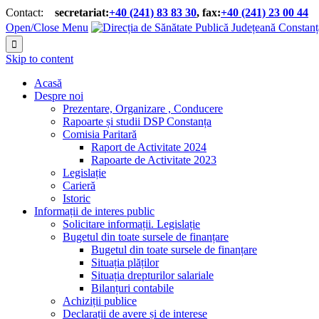
Contact:
secretariat:
+40 (241) 83 83 30
, fax:
+40 (241) 23 00 44


Open/Close Menu

Skip to content
Acasă
Despre noi
Prezentare, Organizare , Conducere
Rapoarte și studii DSP Constanța
Comisia Paritară
Raport de Activitate 2024
Rapoarte de Activitate 2023
Legislație
Carieră
Istoric
Informații de interes public
Solicitare informații. Legislație
Bugetul din toate sursele de finanțare
Bugetul din toate sursele de finanțare
Situația plăților
Situația drepturilor salariale
Bilanțuri contabile
Achiziții publice
Declarații de avere și de interese