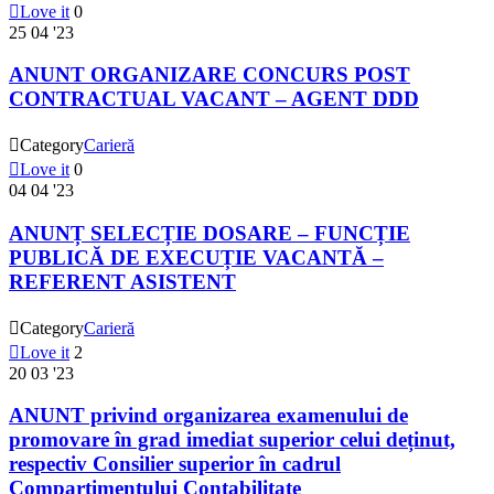

Love it
0
25
04 '23
ANUNT ORGANIZARE CONCURS POST
CONTRACTUAL VACANT – AGENT DDD

Category
Carieră

Love it
0
04
04 '23
ANUNȚ SELECȚIE DOSARE – FUNCȚIE
PUBLICĂ DE EXECUȚIE VACANTĂ –
REFERENT ASISTENT

Category
Carieră

Love it
2
20
03 '23
ANUNT privind organizarea examenului de
promovare în grad imediat superior celui deținut,
respectiv Consilier superior în cadrul
Compartimentului Contabilitate