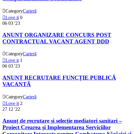

Category
Carieră

Love it
0
06
03 '23
ANUNȚ ORGANIZARE CONCURS POST
CONTRACTUAL VACANT AGENT DDD

Category
Carieră

Love it
1
06
03 '23
ANUNȚ RECRUTARE FUNCȚIE PUBLICĂ
VACANTĂ

Category
Carieră

Love it
2
27
12 '22
Anunț de recrutare și selecție mediatori sanitari –
Proiect Crearea și Implementarea Serviciilor
Comunitare Integrate pentru Combaterea Sărăciei și