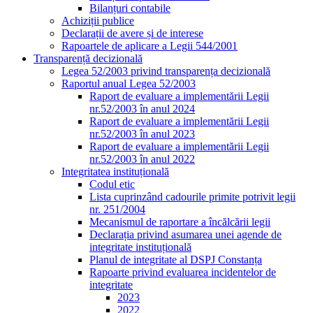
Bilanțuri contabile
Achiziții publice
Declarații de avere și de interese
Rapoartele de aplicare a Legii 544/2001
Transparență decizională
Legea 52/2003 privind transparența decizională
Raportul anual Legea 52/2003
Raport de evaluare a implementării Legii
nr.52/2003 în anul 2024
Raport de evaluare a implementării Legii
nr.52/2003 în anul 2023
Raport de evaluare a implementării Legii
nr.52/2003 în anul 2022
Integritatea instituțională
Codul etic
Lista cuprinzând cadourile primite potrivit legii
nr. 251/2004
Mecanismul de raportare a încălcării legii
Declarația privind asumarea unei agende de
integritate instituțională
Planul de integritate al DSPJ Constanța
Rapoarte privind evaluarea incidentelor de
integritate
2023
2022