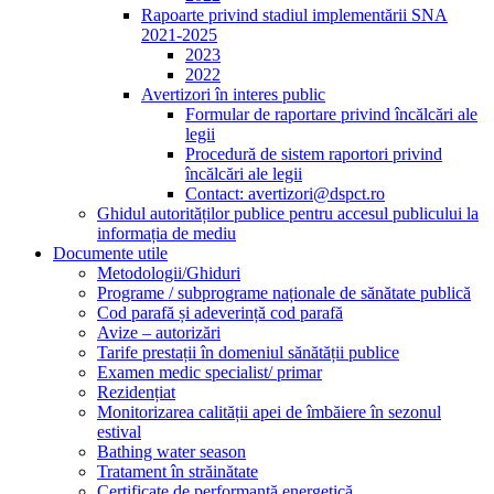
Rapoarte privind stadiul implementării SNA
2021-2025
2023
2022
Avertizori în interes public
Formular de raportare privind încălcări ale
legii
Procedură de sistem raportori privind
încălcări ale legii
Contact: avertizori@dspct.ro
Ghidul autorităților publice pentru accesul publicului la
informația de mediu
Documente utile
Metodologii/Ghiduri
Programe / subprograme naționale de sănătate publică
Cod parafă și adeverință cod parafă
Avize – autorizări
Tarife prestații în domeniul sănătății publice
Examen medic specialist/ primar
Rezidențiat
Monitorizarea calității apei de îmbăiere în sezonul
estival
Bathing water season
Tratament în străinătate
Certificate de performanță energetică