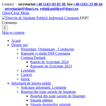
Contact:
secretariat:
+40 (241) 83 83 30
, fax:
+40 (241) 23 00 44

secretariat@dspct.ro,
relatii.publice@dspct.ro

Open/Close Menu
DSPJ
Constanța

Skip to content
Acasă
Despre noi
Prezentare, Organizare , Conducere
Rapoarte și studii DSP Constanța
Comisia Paritară
Raport de Activitate 2024
Rapoarte de Activitate 2023
Legislație
Carieră
Istoric
Informații de interes public
Solicitare informații. Legislație
Bugetul din toate sursele de finanțare
Bugetul din toate sursele de finanțare
Situația plăților
Situația drepturilor salariale