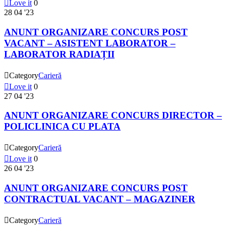

Love it
0
28
04 '23
ANUNT ORGANIZARE CONCURS POST
VACANT – ASISTENT LABORATOR –
LABORATOR RADIAȚII

Category
Carieră

Love it
0
27
04 '23
ANUNT ORGANIZARE CONCURS DIRECTOR –
POLICLINICA CU PLATA

Category
Carieră

Love it
0
26
04 '23
ANUNT ORGANIZARE CONCURS POST
CONTRACTUAL VACANT – MAGAZINER

Category
Carieră