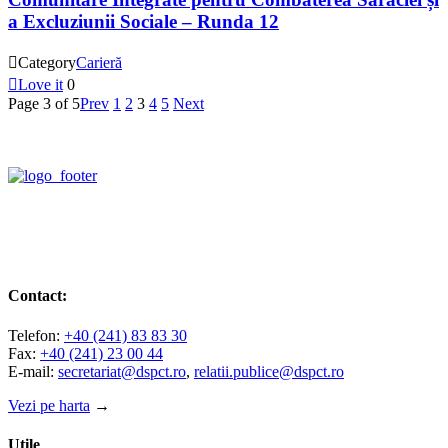
a Excluziunii Sociale – Runda 12

Category
Carieră

Love it
0
Page 3 of 5
Prev
1
2
3
4
5
Next
Contact:
Telefon:
+40 (241) 83 83 30
Fax:
+40 (241) 23 00 44
E-mail:
secretariat@dspct.ro
,
relatii.publice@dspct.ro
Vezi pe harta
→
Utile