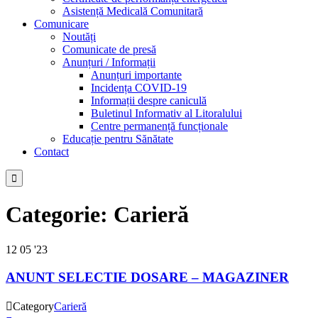
Asistență Medicală Comunitară
Comunicare
Noutăți
Comunicate de presă
Anunțuri / Informații
Anunțuri importante
Incidența COVID-19
Informații despre caniculă
Buletinul Informativ al Litoralului
Centre permanență funcționale
Educație pentru Sănătate
Contact

Categorie:
Carieră
12
05 '23
ANUNT SELECTIE DOSARE – MAGAZINER

Category
Carieră