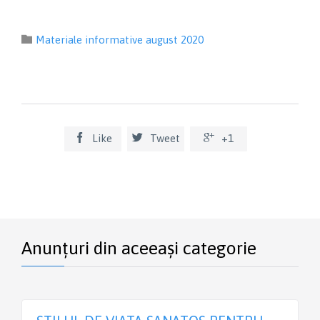
Category

Materiale informative august 2020



Like
Tweet
+1
Anunțuri din aceeași categorie