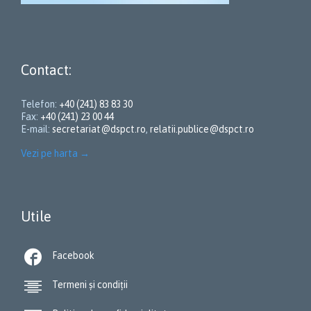
Contact:
Telefon:
+40 (241) 83 83 30
Fax:
+40 (241) 23 00 44
E-mail:
secretariat@dspct.ro
,
relatii.publice@dspct.ro
Vezi pe harta
→
Utile

Facebook

Termeni și condiții