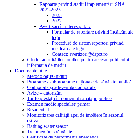
Rapoarte privind stadiul implementării SNA
2021-2025
2023
2022
Avertizori în interes public
Formular de raportare privind încălcări ale
legii
Procedură de sistem raportori privind
încălcări ale legii
Contact: avertizori@dspct.ro
Ghidul autorităților publice pentru accesul publicului la
informația de mediu
Documente utile
Metodologii/Ghiduri
Programe / subprograme naționale de sănătate publică
Cod parafă și adeverință cod parafă
Avize – autorizări
Tarife prestații în domeniul sănătății publice
Examen medic specialist/ primar
Rezidențiat
Monitorizarea calității apei de îmbăiere în sezonul
estival
Bathing water season
Tratament în străinătate
Certificate de performanță energetică