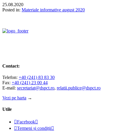
25.08.2020
Posted in:
Materiale informative august 2020
Contact:
Telefon:
+40 (241) 83 83 30
Fax:
+40 (241) 23 00 44
E-mail:
secretariat@dspct.ro
,
relatii.publice@dspct.ro
Vezi pe harta
→
Utile

Facebook


Termeni și condiții
