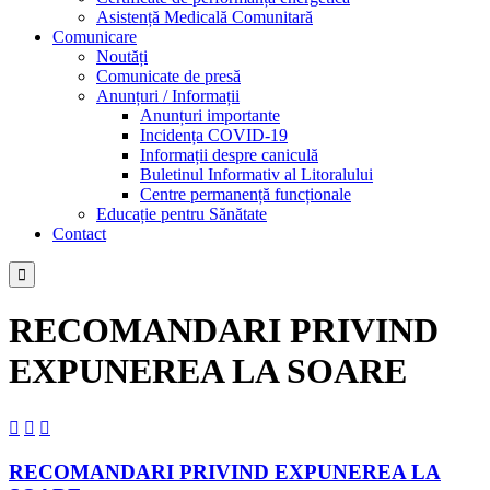
Asistență Medicală Comunitară
Comunicare
Noutăți
Comunicate de presă
Anunțuri / Informații
Anunțuri importante
Incidența COVID-19
Informații despre caniculă
Buletinul Informativ al Litoralului
Centre permanență funcționale
Educație pentru Sănătate
Contact

RECOMANDARI PRIVIND
EXPUNEREA LA SOARE



RECOMANDARI PRIVIND EXPUNEREA LA