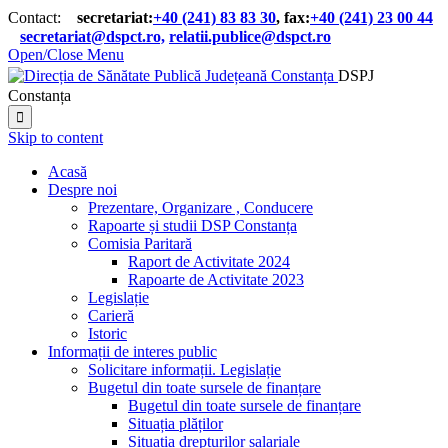
Contact:
secretariat:
+40 (241) 83 83 30
, fax:
+40 (241) 23 00 44

secretariat@dspct.ro,
relatii.publice@dspct.ro

Open/Close Menu
DSPJ
Constanța

Skip to content
Acasă
Despre noi
Prezentare, Organizare , Conducere
Rapoarte și studii DSP Constanța
Comisia Paritară
Raport de Activitate 2024
Rapoarte de Activitate 2023
Legislație
Carieră
Istoric
Informații de interes public
Solicitare informații. Legislație
Bugetul din toate sursele de finanțare
Bugetul din toate sursele de finanțare
Situația plăților
Situația drepturilor salariale