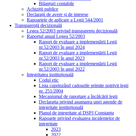
Bilanțuri contabile
Achiziții publice
Declarații de avere și de interese
Rapoartele de aplicare a Legii 544/2001
Transparență decizională
Legea 52/2003 privind transparența decizională
Raportul anual Legea 52/2003
Raport de evaluare a implementării Legii
nr.52/2003 în anul 2024
Raport de evaluare a implementării Legii
nr.52/2003 în anul 2023
Raport de evaluare a implementării Legii
nr.52/2003 în anul 2022
Integritatea instituțională
Codul etic
Lista cuprinzând cadourile primite potrivit legii
nr. 251/2004
Mecanismul de raportare a încălcării legii
Declarația privind asumarea unei agende de
integritate instituțională
Planul de integritate al DSPJ Constanța
Rapoarte privind evaluarea incidentelor de
integritate
2023
2022