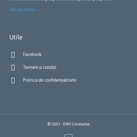
Vezi pe harta
→
Utile

Facebook

Termeni și condiții

Politica de confidențialitate
© 2023 - DSPJ Constanța