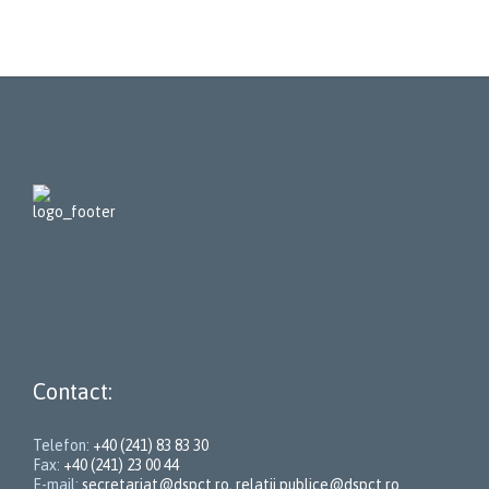
Contact:
Telefon:
+40 (241) 83 83 30
Fax:
+40 (241) 23 00 44
E-mail:
secretariat@dspct.ro
,
relatii.publice@dspct.ro