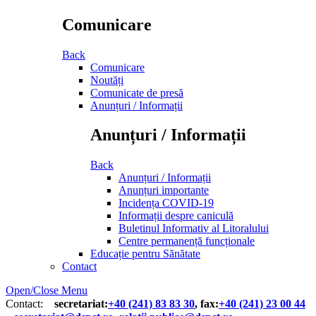
Comunicare
Back
Comunicare
Noutăți
Comunicate de presă
Anunțuri / Informații
Anunțuri / Informații
Back
Anunțuri / Informații
Anunțuri importante
Incidența COVID-19
Informații despre caniculă
Buletinul Informativ al Litoralului
Centre permanență funcționale
Educație pentru Sănătate
Contact
Open/Close Menu
Contact:
secretariat:
+40 (241) 83 83 30
, fax:
+40 (241) 23 00 44
