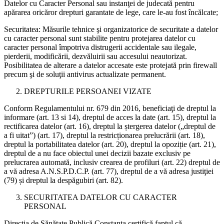
Datelor cu Caracter Personal sau instanţei de judecată pentru
apărarea oricăror drepturi garantate de lege, care le-au fost încălcate;
Securitatea: Măsurile tehnice şi organizatorice de securitate a datelor
cu caracter personal sunt stabilite pentru protejarea datelor cu
caracter personal împotriva distrugerii accidentale sau ilegale,
pierderii, modificării, dezvăluirii sau accesului neautorizat.
Posibilitatea de alterare a datelor accesate este protejată prin firewall
precum şi de soluţii antivirus actualizate permanent.
DREPTURILE PERSOANEI VIZATE
Conform Regulamentului nr. 679 din 2016, beneficiaţi de dreptul la
informare (art. 13 si 14), dreptul de acces la date (art. 15), dreptul la
rectificarea datelor (art. 16), dreptul la ștergerea datelor („dreptul de
a fi uitat”) (art. 17), dreptul la restricționarea prelucrării (art. 18),
dreptul la portabilitatea datelor (art. 20), dreptul la opoziție (art. 21),
dreptul de a nu face obiectul unei decizii bazate exclusiv pe
prelucrarea automată, inclusiv crearea de profiluri (art. 22) dreptul de
a vă adresa A.N.S.P.D.C.P. (art. 77), dreptul de a vă adresa justiţiei
(79) și dreptul la despăgubiri (art. 82).
SECURITATEA DATELOR CU CARACTER
PERSONAL
Direcția de Sănătate Publică Constanța certifică faptul că