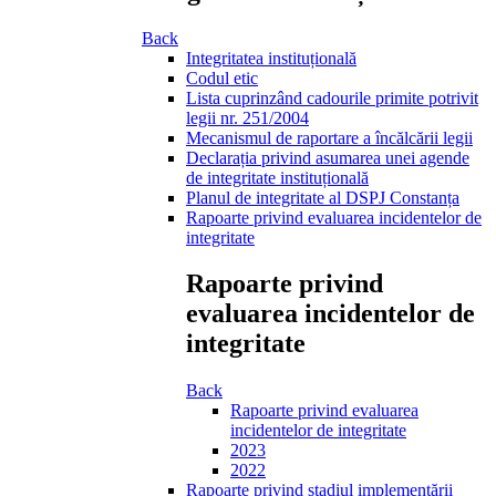
Back
Integritatea instituțională
Codul etic
Lista cuprinzând cadourile primite potrivit
legii nr. 251/2004
Mecanismul de raportare a încălcării legii
Declarația privind asumarea unei agende
de integritate instituțională
Planul de integritate al DSPJ Constanța
Rapoarte privind evaluarea incidentelor de
integritate
Rapoarte privind
evaluarea incidentelor de
integritate
Back
Rapoarte privind evaluarea
incidentelor de integritate
2023
2022
Rapoarte privind stadiul implementării