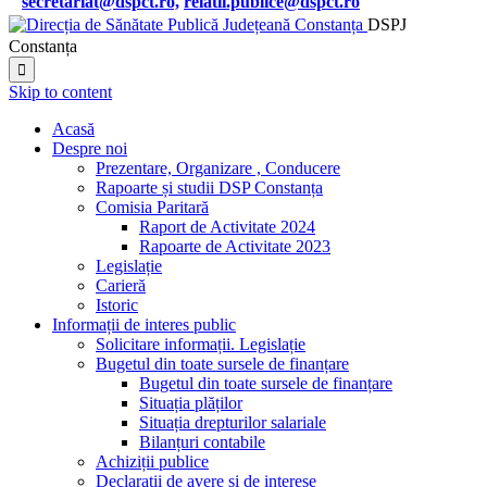
secretariat@dspct.ro,
relatii.publice@dspct.ro

DSPJ
Constanța

Skip to content
Acasă
Despre noi
Prezentare, Organizare , Conducere
Rapoarte și studii DSP Constanța
Comisia Paritară
Raport de Activitate 2024
Rapoarte de Activitate 2023
Legislație
Carieră
Istoric
Informații de interes public
Solicitare informații. Legislație
Bugetul din toate sursele de finanțare
Bugetul din toate sursele de finanțare
Situația plăților
Situația drepturilor salariale
Bilanțuri contabile
Achiziții publice
Declarații de avere și de interese