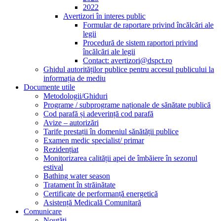
2022
Avertizori în interes public
Formular de raportare privind încălcări ale
legii
Procedură de sistem raportori privind
încălcări ale legii
Contact: avertizori@dspct.ro
Ghidul autorităților publice pentru accesul publicului la
informația de mediu
Documente utile
Metodologii/Ghiduri
Programe / subprograme naționale de sănătate publică
Cod parafă și adeverință cod parafă
Avize – autorizări
Tarife prestații în domeniul sănătății publice
Examen medic specialist/ primar
Rezidențiat
Monitorizarea calității apei de îmbăiere în sezonul
estival
Bathing water season
Tratament în străinătate
Certificate de performanță energetică
Asistență Medicală Comunitară
Comunicare
Noutăți