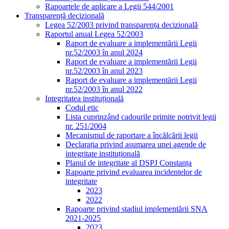
Rapoartele de aplicare a Legii 544/2001
Transparență decizională
Legea 52/2003 privind transparența decizională
Raportul anual Legea 52/2003
Raport de evaluare a implementării Legii
nr.52/2003 în anul 2024
Raport de evaluare a implementării Legii
nr.52/2003 în anul 2023
Raport de evaluare a implementării Legii
nr.52/2003 în anul 2022
Integritatea instituțională
Codul etic
Lista cuprinzând cadourile primite potrivit legii
nr. 251/2004
Mecanismul de raportare a încălcării legii
Declarația privind asumarea unei agende de
integritate instituțională
Planul de integritate al DSPJ Constanța
Rapoarte privind evaluarea incidentelor de
integritate
2023
2022
Rapoarte privind stadiul implementării SNA
2021-2025
2023