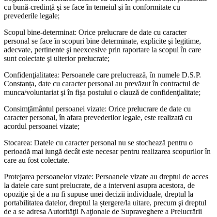
cu bună-credinţă şi se face în temeiul şi în conformitate cu
prevederile legale;
Scopul bine-determinat: Orice prelucrare de date cu caracter
personal se face în scopuri bine determinate, explicite şi legitime,
adecvate, pertinente şi neexcesive prin raportare la scopul în care
sunt colectate şi ulterior prelucrate;
Confidenţialitatea: Persoanele care prelucrează, în numele D.S.P.
Constanța, date cu caracter personal au prevăzut în contractul de
munca/voluntariat şi în fișa postului o clauză de confidenţialitate;
Consimţământul persoanei vizate: Orice prelucrare de date cu
caracter personal, în afara prevederilor legale, este realizată cu
acordul persoanei vizate;
Stocarea: Datele cu caracter personal nu se stochează pentru o
perioadă mai lungă decât este necesar pentru realizarea scopurilor în
care au fost colectate.
Protejarea persoanelor vizate: Persoanele vizate au dreptul de acces
la datele care sunt prelucrate, de a interveni asupra acestora, de
opoziţie şi de a nu fi supuse unei decizii individuale, dreptul la
portabilitatea datelor, dreptul la ștergere/la uitare, precum şi dreptul
de a se adresa Autorităţii Naţionale de Supraveghere a Prelucrării