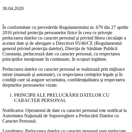
30.04.2020
În conformitate cu prevederile Regulamentului nr. 679 din 27 aprilie
2016 privind protecţia persoanelor fizice în ceea ce priveşte
prelucrarea datelor cu caracter personal şi privind libera circulaţie a
acestor date şi de abrogare a Directivei 95/46/CE (Regulamentul
general privind protecţia datelor), Direcția de Sănătate Publică
Constanța, prelucrează date cu caracter personal, cu respectarea
principiilor menţionate în continuare, în scopuri legitime.
Prelucrarea datelor cu caracter personal se realizează prin mijloace
mixte (manuale şi automate), cu respectarea cerinţelor legale şi în
condiţii care să asigure securitatea, confidenţialitatea şi respectarea
drepturilor persoanelor vizate.
PRINCIPII ALE PRELUCRĂRII DATELOR CU
CARACTER PERSONAL
Notificarea: Operatorul de date cu caracter personal este notificat la
Autoritatea Naţională de Supraveghere a Prelucrării Datelor cu
Caracter Personal;
Legalitatea: Prelucrarea datelor cu caracter personal sunt prelucrate