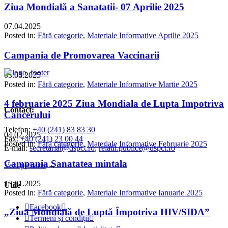
Ziua Mondială a Sanatatii- 07 Aprilie 2025
07.04.2025
Posted in:
Fără categorie
,
Materiale Informative Aprilie 2025
Campania de Promovarea Vaccinarii
05.03.2025
Posted in:
Fără categorie
,
Materiale Informative Martie 2025
4 februarie 2025 Ziua Mondiala de Lupta Impotriva
Contact:
Cancerului
Telefon:
+40 (241) 83 83 30
04.02.2025
Fax:
+40 (241) 23 00 44
Posted in:
Fără categorie
,
Materiale Informative Februarie 2025
E-mail:
secretariat@dspct.ro
,
relatii.publice@dspct.ro
Campania Sanatatea mintala
Vezi pe harta
→
13.01.2025
Utile
Posted in:
Fără categorie
,
Materiale Informative Ianuarie 2025

Facebook

„Ziua Mondială de Luptă Împotriva HIV/SIDA”

Termeni și condiții
