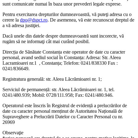
sunt comunicate numai în baza unor prevederi legale exprese.
Pentru exercitarea drepturilor dumneavoastră, vă puteţi adresa cu o
cerere la
dpo@dspct.ro
. De asemenea, vă este recunoscut dreptul de
a vă adresa justiţiei.
Dacă unele din datele despre dumneavoastră sunt incorecte, vă
rugăm să ne informaţi cât mai curând posibil.
Direcția de Sănătate Constanța este operator de date cu caracter
personal, avand sediul social în Constanța: Adresa: Str. Aleea
Lacramioarei nr.1 , Constanța; Telefon: 0241/838330 Fax :
0241/836649.
Registratura generală: str. Aleea Lăcrămioarei nr. 1;
Serviciul de permanență: str. Aleea Lăcrămioarei nr. 1, tel.
0241/480.939; Mobil: 0728/111.958; Fax: 0241/480.946.
Operatorul este
î
nscris
î
n Registrul de eviden
ță
a prelucr
ă
rilor de
date cu caracter personal men
ț
inut de Autoritatea Na
ț
ional
ă
de
Supraveghere a Prelucr
ă
rii Datelor cu Caracter Personal cu nr.
26969
Observaţie