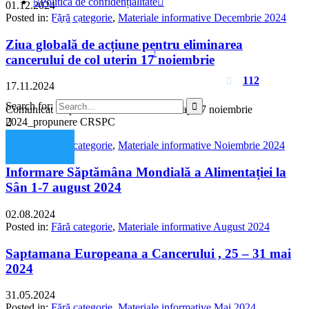

Politica de confidențialitate

01.12.2024
Posted in:
Fără categorie
,
Materiale informative Decembrie 2024
© 2023 - DSPJ Constanța
Ziua globală de acțiune pentru eliminarea
↑
cancerului de col uterin 17 noiembrie
Pentru urgențe apelați
112

17.11.2024
Search for:

Comunicat de presa CCU Elimination Day 17 noiembrie
2024_propunere CRSPC

Posted in:
Fără categorie
,
Materiale informative Noiembrie 2024
Informare Săptămâna Mondială a Alimentației la
Sân 1-7 august 2024
02.08.2024
Posted in:
Fără categorie
,
Materiale informative August 2024
Saptamana Europeana a Cancerului , 25 – 31 mai
2024
31.05.2024
Posted in:
Fără categorie
,
Materiale informative Mai 2024