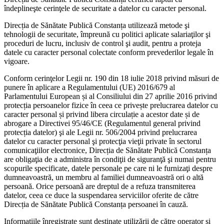
îndeplineşte cerinţele de securitate a datelor cu caracter personal.
Direcția de Sănătate Publică Constanța utilizează metode şi
tehnologii de securitate, împreună cu politici aplicate salariaţilor şi
proceduri de lucru, inclusiv de control şi audit, pentru a proteja
datele cu caracter personal colectate conform prevederilor legale în
vigoare.
Conform cerinţelor Legii nr. 190 din 18 iulie 2018 privind măsuri de
punere în aplicare a Regulamentului (UE) 2016/679 al
Parlamentului European și al Consiliului din 27 aprilie 2016 privind
protecția persoanelor fizice în ceea ce privește prelucrarea datelor cu
caracter personal și privind libera circulație a acestor date și de
abrogare a Directivei 95/46/CE (Regulamentul general privind
protecția datelor) şi ale Legii nr. 506/2004 privind prelucrarea
datelor cu caracter personal şi protecţia vieţii private în sectorul
comunicaţiilor electronice, Direcția de Sănătate Publică Constanța
are obligaţia de a administra în condiţii de siguranţă şi numai pentru
scopurile specificate, datele personale pe care ni le furnizaţi despre
dumneavoastră, un membru al familiei dumneavoastră ori o altă
persoană. Orice persoană are dreptul de a refuza transmiterea
datelor, ceea ce duce la suspendarea serviciilor oferite de către
Direcția de Sănătate Publică Constanța persoanei în cauză.
Informaţiile înregistrate sunt destinate utilizării de către operator şi