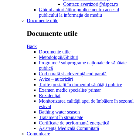
Contact: avertizori@dspct.ro
Ghidul autorităților publice pentru accesul
publicului la informația de mediu
Documente utile
Documente utile
Back
Documente utile
Metodologii/Ghiduri
Programe / subprograme naționale de sănătate
publică
Cod parafă și adeverință cod parafă
Avize – autorizări
Tarife prestații în domeniul sănătății publice
Examen medic specialist/ primar
Rezidențiat
Monitorizarea calității apei de îmbăiere în sezonul
estival
Bathing water season
Tratament în străinătate
Certificate de performanță energetică
Asistență Medicală Comunitară
Comunicare