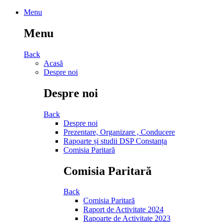
Menu
Menu
Back
Acasă
Despre noi
Despre noi
Back
Despre noi
Prezentare, Organizare , Conducere
Rapoarte și studii DSP Constanța
Comisia Paritară
Comisia Paritară
Back
Comisia Paritară
Raport de Activitate 2024
Rapoarte de Activitate 2023