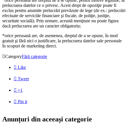
*orice persoană are dreptul de a se opune, pentru motive legitime, la
prelucrarea datelor ce o privesc. Acest drept de opoziţie poate fi
exclus pentru anumite prelucrări prevăzute de lege (de ex.: prelucrări
efectuate de serviciile financiare şi fiscale, de poliţie, justiţie,
securitate socială). Prin urmare, această menţiune nu poate figura
dacă prelucrarea are un caracter obligatoriu;
*orice persoană are, de asemenea, dreptul de a se opune, în mod
gratuit şi fără nici o justificare, la prelucrarea datelor sale personale
în scopuri de marketing direct.

Category
Fără categorie

Like

Tweet

+1

Pin it
Anunțuri din aceeași categorie