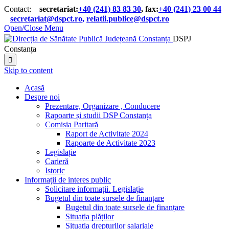
Contact:
secretariat:
+40 (241) 83 83 30
, fax:
+40 (241) 23 00 44

secretariat@dspct.ro,
relatii.publice@dspct.ro

Open/Close Menu
DSPJ
Constanța

Skip to content
Acasă
Despre noi
Prezentare, Organizare , Conducere
Rapoarte și studii DSP Constanța
Comisia Paritară
Raport de Activitate 2024
Rapoarte de Activitate 2023
Legislație
Carieră
Istoric
Informații de interes public
Solicitare informații. Legislație
Bugetul din toate sursele de finanțare
Bugetul din toate sursele de finanțare
Situația plăților
Situația drepturilor salariale