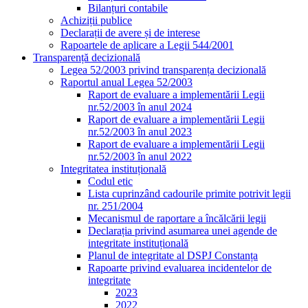
Bilanțuri contabile
Achiziții publice
Declarații de avere și de interese
Rapoartele de aplicare a Legii 544/2001
Transparență decizională
Legea 52/2003 privind transparența decizională
Raportul anual Legea 52/2003
Raport de evaluare a implementării Legii
nr.52/2003 în anul 2024
Raport de evaluare a implementării Legii
nr.52/2003 în anul 2023
Raport de evaluare a implementării Legii
nr.52/2003 în anul 2022
Integritatea instituțională
Codul etic
Lista cuprinzând cadourile primite potrivit legii
nr. 251/2004
Mecanismul de raportare a încălcării legii
Declarația privind asumarea unei agende de
integritate instituțională
Planul de integritate al DSPJ Constanța
Rapoarte privind evaluarea incidentelor de
integritate
2023
2022