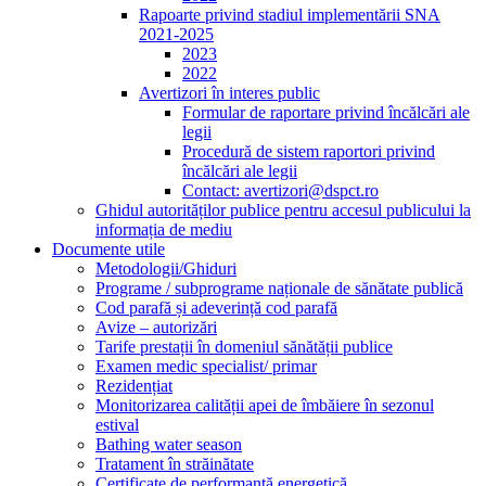
Rapoarte privind stadiul implementării SNA
2021-2025
2023
2022
Avertizori în interes public
Formular de raportare privind încălcări ale
legii
Procedură de sistem raportori privind
încălcări ale legii
Contact: avertizori@dspct.ro
Ghidul autorităților publice pentru accesul publicului la
informația de mediu
Documente utile
Metodologii/Ghiduri
Programe / subprograme naționale de sănătate publică
Cod parafă și adeverință cod parafă
Avize – autorizări
Tarife prestații în domeniul sănătății publice
Examen medic specialist/ primar
Rezidențiat
Monitorizarea calității apei de îmbăiere în sezonul
estival
Bathing water season
Tratament în străinătate
Certificate de performanță energetică