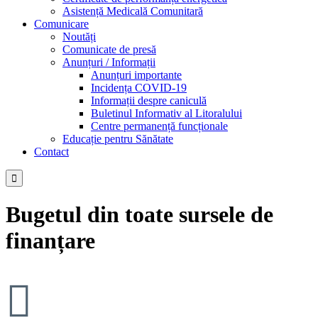
Asistență Medicală Comunitară
Comunicare
Noutăți
Comunicate de presă
Anunțuri / Informații
Anunțuri importante
Incidența COVID-19
Informații despre caniculă
Buletinul Informativ al Litoralului
Centre permanență funcționale
Educație pentru Sănătate
Contact

Bugetul din toate sursele de
finanțare
