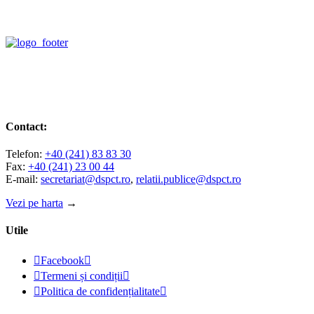
Contact:
Telefon:
+40 (241) 83 83 30
Fax:
+40 (241) 23 00 44
E-mail:
secretariat@dspct.ro
,
relatii.publice@dspct.ro
Vezi pe harta
→
Utile

Facebook


Termeni și condiții


Politica de confidențialitate
