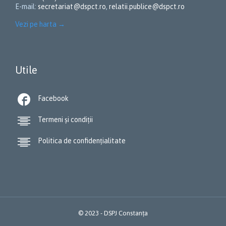
E-mail:
secretariat@dspct.ro
,
relatii.publice@dspct.ro
Vezi pe harta
→
Utile

Facebook

Termeni și condiții

Politica de confidențialitate
© 2023 - DSPJ Constanța