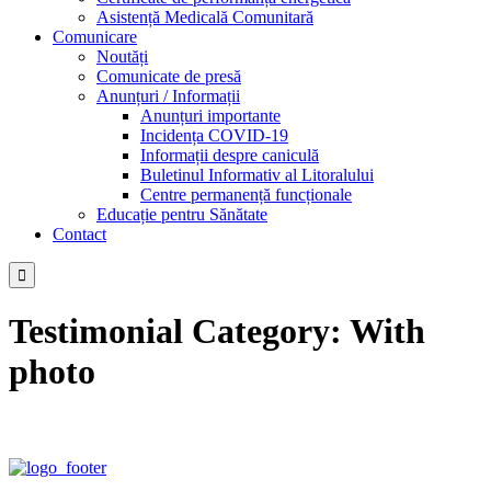
Asistență Medicală Comunitară
Comunicare
Noutăți
Comunicate de presă
Anunțuri / Informații
Anunțuri importante
Incidența COVID-19
Informații despre caniculă
Buletinul Informativ al Litoralului
Centre permanență funcționale
Educație pentru Sănătate
Contact

Testimonial Category:
With
photo