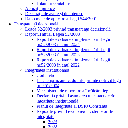
Bilanțuri contabile
Achiziții publice
Declarații de avere și de interese
Rapoartele de aplicare a Legii 544/2001
Transparență decizională
Legea 52/2003 privind transparența decizională
Raportul anual Legea 52/2003
Raport de evaluare a implementării Legii
nr.52/2003 în anul 2024
Raport de evaluare a implementării Legii
nr.52/2003 în anul 2023
Raport de evaluare a implementării Legii
nr.52/2003 în anul 2022
Integritatea instituțională
Codul etic
Lista cuprinzând cadourile primite potrivit legii
nr. 251/2004
Mecanismul de raportare a încălcării legii
Declarația privind asumarea unei agende de
integritate instituțională
Planul de integritate al DSPJ Constanța
Rapoarte privind evaluarea incidentelor de
integritate
2023
2022