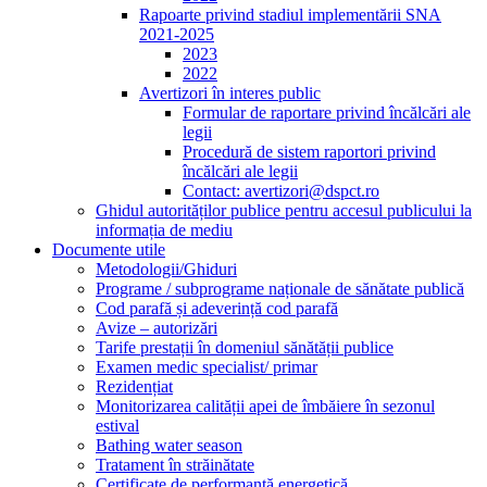
Rapoarte privind stadiul implementării SNA
2021-2025
2023
2022
Avertizori în interes public
Formular de raportare privind încălcări ale
legii
Procedură de sistem raportori privind
încălcări ale legii
Contact: avertizori@dspct.ro
Ghidul autorităților publice pentru accesul publicului la
informația de mediu
Documente utile
Metodologii/Ghiduri
Programe / subprograme naționale de sănătate publică
Cod parafă și adeverință cod parafă
Avize – autorizări
Tarife prestații în domeniul sănătății publice
Examen medic specialist/ primar
Rezidențiat
Monitorizarea calității apei de îmbăiere în sezonul
estival
Bathing water season
Tratament în străinătate
Certificate de performanță energetică