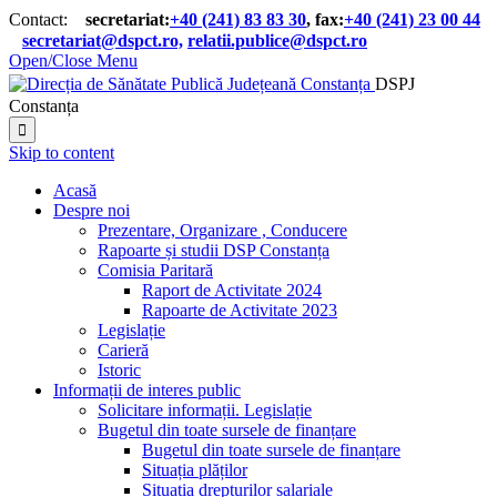
Contact:
secretariat:
+40 (241) 83 83 30
, fax:
+40 (241) 23 00 44

secretariat@dspct.ro,
relatii.publice@dspct.ro

Open/Close Menu
DSPJ
Constanța

Skip to content
Acasă
Despre noi
Prezentare, Organizare , Conducere
Rapoarte și studii DSP Constanța
Comisia Paritară
Raport de Activitate 2024
Rapoarte de Activitate 2023
Legislație
Carieră
Istoric
Informații de interes public
Solicitare informații. Legislație
Bugetul din toate sursele de finanțare
Bugetul din toate sursele de finanțare
Situația plăților
Situația drepturilor salariale