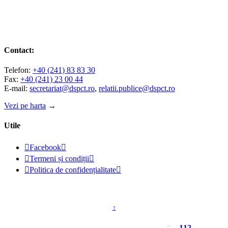
Contact:
Telefon:
+40 (241) 83 83 30
Fax:
+40 (241) 23 00 44
E-mail:
secretariat@dspct.ro
,
relatii.publice@dspct.ro
Vezi pe harta
→
Utile

Facebook


Termeni și condiții


Politica de confidențialitate

© 2023 - DSPJ Constanța
↑
Pentru urgențe apelați
112