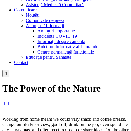
Asistență Medicală Comunitară
Comunicare
Noutăți
Comunicate de presă
Anunțuri / Informații
Anunțuri importante
Incidența COVID-19
Informații despre caniculă
Buletinul Informativ al Litoralului
Centre permanență funcționale
Educație pentru Sănătate
Contact

The Power of the Nature



Working from home meant we could vary snack and coffee breaks,
change our desks or view, goof off, drink on the job, even spend the
day in pajamas, and often meet to gossip or share ideas. On the other