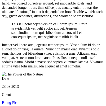
hand, we bossed ourselves around, set impossible goals, and
demanded longer hours than office jobs usually entail. It was the
ultimate “flextime,” in that it depended on how flexible we felt each
day, given deadlines, distractions, and workaholic crescendos.
This is Photoshop’s version of Lorem Ipsum. Proin
gravida nibh vel velit auctor aliquet. Aenean
sollicitudin, lorem quis bibendum auctor, nisi elit
consequat ipsum, nec sagittis sem nibh id elit.
Integer vel libero arcu, egestas tempor ipsum. Vestibulum id dolor
aliquet dolor fringilla ornare. Nunc non massa erat. Vivamus odio
sem, rhoncus vel bibendum vitae, euismod a urna. Aliquam erat
volutpat. Aenean non lorem arcu. Phasellus in neque nulla, sed
sodales ipsum. Morbi a massa sed sapien vulputate lacinia. Vivamus
et urna vitae felis malesuada aliquet sit amet et metus.
Date
23.03.2013
Client
Boing Plc