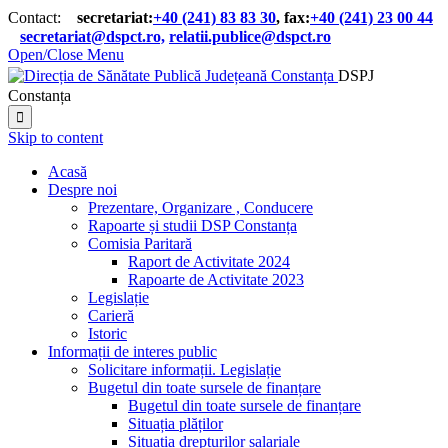
Contact:
secretariat:
+40 (241) 83 83 30
, fax:
+40 (241) 23 00 44

secretariat@dspct.ro,
relatii.publice@dspct.ro

Open/Close Menu
DSPJ
Constanța

Skip to content
Acasă
Despre noi
Prezentare, Organizare , Conducere
Rapoarte și studii DSP Constanța
Comisia Paritară
Raport de Activitate 2024
Rapoarte de Activitate 2023
Legislație
Carieră
Istoric
Informații de interes public
Solicitare informații. Legislație
Bugetul din toate sursele de finanțare
Bugetul din toate sursele de finanțare
Situația plăților
Situația drepturilor salariale