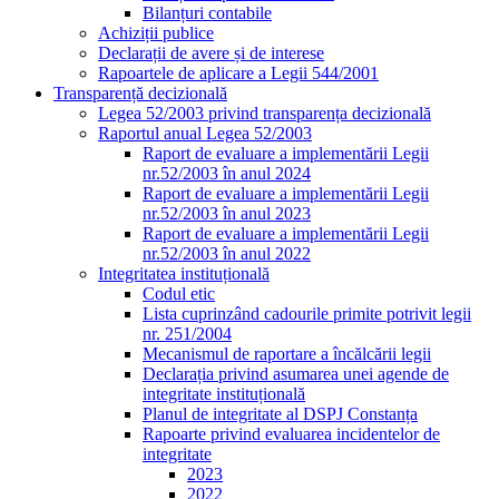
Bilanțuri contabile
Achiziții publice
Declarații de avere și de interese
Rapoartele de aplicare a Legii 544/2001
Transparență decizională
Legea 52/2003 privind transparența decizională
Raportul anual Legea 52/2003
Raport de evaluare a implementării Legii
nr.52/2003 în anul 2024
Raport de evaluare a implementării Legii
nr.52/2003 în anul 2023
Raport de evaluare a implementării Legii
nr.52/2003 în anul 2022
Integritatea instituțională
Codul etic
Lista cuprinzând cadourile primite potrivit legii
nr. 251/2004
Mecanismul de raportare a încălcării legii
Declarația privind asumarea unei agende de
integritate instituțională
Planul de integritate al DSPJ Constanța
Rapoarte privind evaluarea incidentelor de
integritate
2023
2022