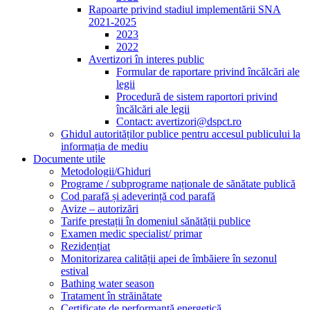
Rapoarte privind stadiul implementării SNA
2021-2025
2023
2022
Avertizori în interes public
Formular de raportare privind încălcări ale
legii
Procedură de sistem raportori privind
încălcări ale legii
Contact: avertizori@dspct.ro
Ghidul autorităților publice pentru accesul publicului la
informația de mediu
Documente utile
Metodologii/Ghiduri
Programe / subprograme naționale de sănătate publică
Cod parafă și adeverință cod parafă
Avize – autorizări
Tarife prestații în domeniul sănătății publice
Examen medic specialist/ primar
Rezidențiat
Monitorizarea calității apei de îmbăiere în sezonul
estival
Bathing water season
Tratament în străinătate
Certificate de performanță energetică