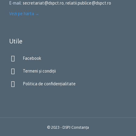
E-mail:
secretariat@dspct.ro
,
relatii.publice@dspct.ro
Vezi pe harta
→
Utile

Facebook

Termeni și condiții

Politica de confidențialitate
© 2023 - DSPJ Constanța