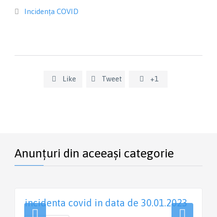
Category
Incidența COVID

Like
Tweet
+1



Anunțuri din aceeași categorie
incidenta covid in data de 30.01.2023