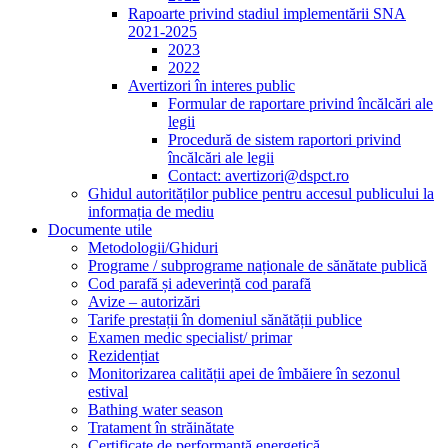
Rapoarte privind stadiul implementării SNA
2021-2025
2023
2022
Avertizori în interes public
Formular de raportare privind încălcări ale
legii
Procedură de sistem raportori privind
încălcări ale legii
Contact: avertizori@dspct.ro
Ghidul autorităților publice pentru accesul publicului la
informația de mediu
Documente utile
Metodologii/Ghiduri
Programe / subprograme naționale de sănătate publică
Cod parafă și adeverință cod parafă
Avize – autorizări
Tarife prestații în domeniul sănătății publice
Examen medic specialist/ primar
Rezidențiat
Monitorizarea calității apei de îmbăiere în sezonul
estival
Bathing water season
Tratament în străinătate
Certificate de performanță energetică