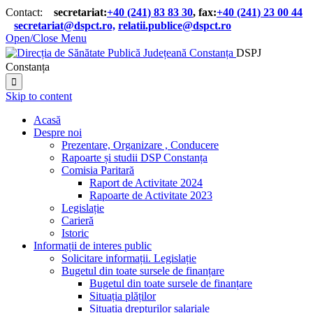
Contact:
secretariat:
+40 (241) 83 83 30
, fax:
+40 (241) 23 00 44

secretariat@dspct.ro,
relatii.publice@dspct.ro

Open/Close Menu
DSPJ
Constanța

Skip to content
Acasă
Despre noi
Prezentare, Organizare , Conducere
Rapoarte și studii DSP Constanța
Comisia Paritară
Raport de Activitate 2024
Rapoarte de Activitate 2023
Legislație
Carieră
Istoric
Informații de interes public
Solicitare informații. Legislație
Bugetul din toate sursele de finanțare
Bugetul din toate sursele de finanțare
Situația plăților
Situația drepturilor salariale