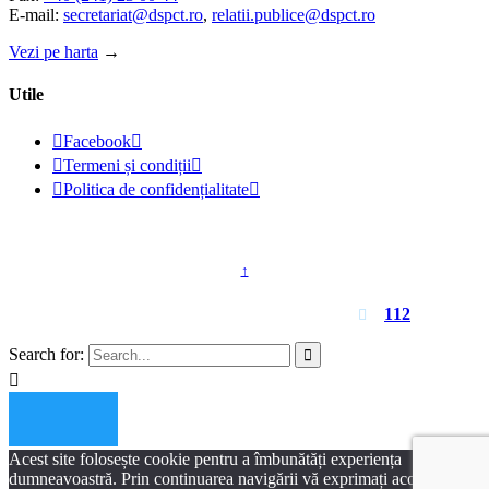
E-mail:
secretariat@dspct.ro
,
relatii.publice@dspct.ro
Vezi pe harta
→
Utile

Facebook


Termeni și condiții


Politica de confidențialitate

© 2023 - DSPJ Constanța
↑
Pentru urgențe apelați
112

Search for:


Acest site folosește cookie pentru a îmbunătăți experiența
dumneavoastră. Prin continuarea navigării vă exprimați acordul