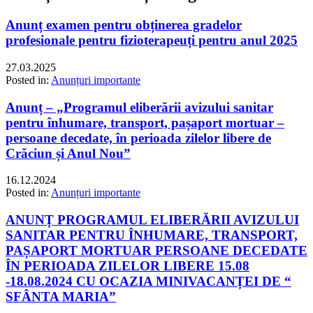
Anunț examen pentru obținerea gradelor
profesionale pentru fizioterapeuți pentru anul 2025
27.03.2025
Posted in:
Anunțuri importante
Anunț – „Programul eliberării avizului sanitar
pentru înhumare, transport, pașaport mortuar –
persoane decedate, în perioada zilelor libere de
Crăciun și Anul Nou”
16.12.2024
Posted in:
Anunțuri importante
ANUNȚ PROGRAMUL ELIBERĂRII AVIZULUI
SANITAR PENTRU ÎNHUMARE, TRANSPORT,
PAȘAPORT MORTUAR PERSOANE DECEDATE
ÎN PERIOADA ZILELOR LIBERE 15.08
-18.08.2024 CU OCAZIA MINIVACANȚEI DE “
SFÂNTA MARIA”