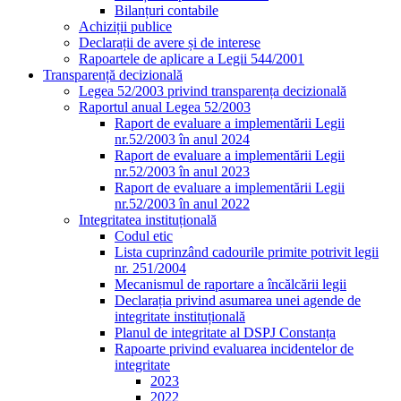
Bilanțuri contabile
Achiziții publice
Declarații de avere și de interese
Rapoartele de aplicare a Legii 544/2001
Transparență decizională
Legea 52/2003 privind transparența decizională
Raportul anual Legea 52/2003
Raport de evaluare a implementării Legii
nr.52/2003 în anul 2024
Raport de evaluare a implementării Legii
nr.52/2003 în anul 2023
Raport de evaluare a implementării Legii
nr.52/2003 în anul 2022
Integritatea instituțională
Codul etic
Lista cuprinzând cadourile primite potrivit legii
nr. 251/2004
Mecanismul de raportare a încălcării legii
Declarația privind asumarea unei agende de
integritate instituțională
Planul de integritate al DSPJ Constanța
Rapoarte privind evaluarea incidentelor de
integritate
2023
2022