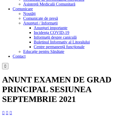
Asistență Medicală Comunitară
Comunicare
Noutăți
Comunicate de presă
Anunțuri / Informații
Anunțuri importante
Incidența COVID-19
Informații despre caniculă
Buletinul Informativ al Litoralului
Centre permanență funcționale
Educație pentru Sănătate
Contact

ANUNT EXAMEN DE GRAD
PRINCIPAL SESIUNEA
SEPTEMBRIE 2021


