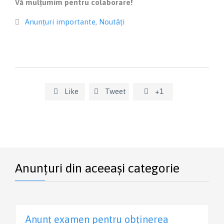
Vă mulțumim pentru colaborare!
Category
Anunțuri importante
,
Noutăți

Like
Tweet
+1



Anunțuri din aceeași categorie
Anunț examen pentru obținerea