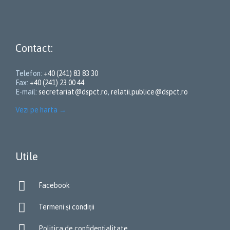
Contact:
Telefon:
+40 (241) 83 83 30
Fax:
+40 (241) 23 00 44
E-mail:
secretariat@dspct.ro
,
relatii.publice@dspct.ro
Vezi pe harta
→
Utile

Facebook

Termeni și condiții

Politica de confidențialitate