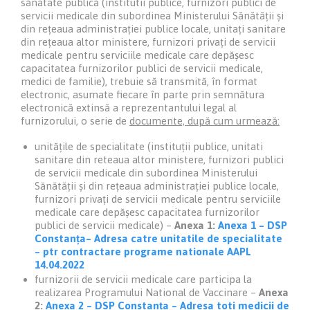
sănătate publică (institutii publice, furnizori publici de
servicii medicale din subordinea Ministerului Sănătății și
din rețeaua administrației publice locale, unitați sanitare
din rețeaua altor ministere, furnizori privați de servicii
medicale pentru serviciile medicale care depășesc
capacitatea furnizorilor publici de servicii medicale,
medici de familie), trebuie să transmită, în format
electronic, asumate fiecare în parte prin semnătura
electronică extinsă a reprezentantului legal al
furnizorului, o serie de
documente, după cum urmează:
unitățile de specialitate (instituții publice, unitati
sanitare din reteaua altor ministere, furnizori publici
de servicii medicale din subordinea Ministerului
Sănătății și din rețeaua administrației publice locale,
furnizori privați de servicii medicale pentru serviciile
medicale care depășesc capacitatea furnizorilor
publici de servicii medicale) –
Anexa 1:
Anexa 1 – DSP
Constanța– Adresa catre unitatile de specialitate
– ptr contractare programe nationale AAPL
14.04.2022
furnizorii de servicii medicale care participa la
realizarea Programului National de Vaccinare –
Anexa
2:
Anexa 2 – DSP Constanța – Adresa toti medicii de