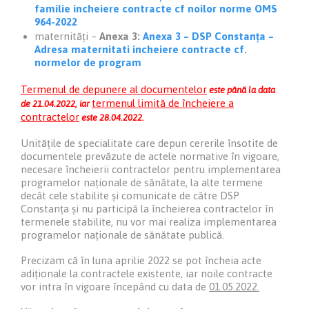
familie incheiere contracte cf noilor norme OMS
964-2022
maternități –
Anexa 3:
Anexa 3 –
DSP Constanța –
Adresa maternitati incheiere contracte cf.
normelor de program
Termenul de depunere al documentelor
este până la data
termenul limită de încheiere a
de 21.04.2022, iar
contractelor
este 28.04.2022.
Unitățile de specialitate care depun cererile însotite de
documentele prevăzute de actele normative în vigoare,
necesare încheierii contractelor pentru implementarea
programelor naționale de sănătate, la alte termene
decât cele stabilite și comunicate de către DSP
Constanța și nu participă la încheierea contractelor în
termenele stabilite, nu vor mai realiza implementarea
programelor naționale de sănătate publică.
Precizam că în luna aprilie 2022 se pot încheia acte
adiționale la contractele existente, iar noile contracte
vor intra în vigoare începând cu data de
01.05.2022.