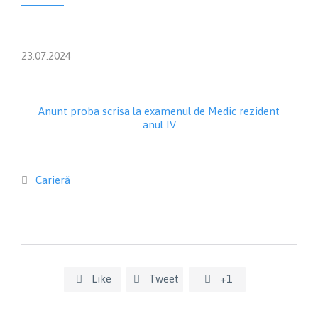
23.07.2024
Anunt proba scrisa la examenul de Medic rezident
anul IV
Category
Carieră

Like
Tweet
+1


