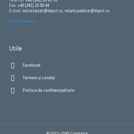
Fax:
+40 (241) 23 00 44
E-mail:
secretariat@dspct.ro
,
relatii.publice@dspct.ro
Vezi pe harta
→
Utile

Facebook

Termeni și condiții

Politica de confidențialitate
© 2023 - DSPJ Constanța