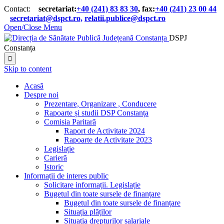
Contact:
secretariat:
+40 (241) 83 83 30
, fax:
+40 (241) 23 00 44

secretariat@dspct.ro,
relatii.publice@dspct.ro

Open/Close Menu
DSPJ
Constanța

Skip to content
Acasă
Despre noi
Prezentare, Organizare , Conducere
Rapoarte și studii DSP Constanța
Comisia Paritară
Raport de Activitate 2024
Rapoarte de Activitate 2023
Legislație
Carieră
Istoric
Informații de interes public
Solicitare informații. Legislație
Bugetul din toate sursele de finanțare
Bugetul din toate sursele de finanțare
Situația plăților
Situația drepturilor salariale