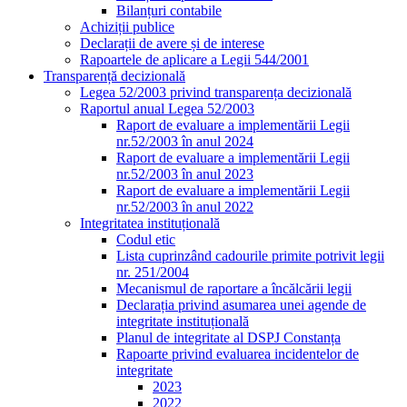
Bilanțuri contabile
Achiziții publice
Declarații de avere și de interese
Rapoartele de aplicare a Legii 544/2001
Transparență decizională
Legea 52/2003 privind transparența decizională
Raportul anual Legea 52/2003
Raport de evaluare a implementării Legii
nr.52/2003 în anul 2024
Raport de evaluare a implementării Legii
nr.52/2003 în anul 2023
Raport de evaluare a implementării Legii
nr.52/2003 în anul 2022
Integritatea instituțională
Codul etic
Lista cuprinzând cadourile primite potrivit legii
nr. 251/2004
Mecanismul de raportare a încălcării legii
Declarația privind asumarea unei agende de
integritate instituțională
Planul de integritate al DSPJ Constanța
Rapoarte privind evaluarea incidentelor de
integritate
2023
2022