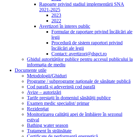
Rapoarte privind stadiul implementării SNA
2021-2025
2023
2022
Avertizori în interes public
Formular de raportare privind încălcări ale
legii
Procedură de sistem raportori privind
încălcări ale legii
Contact: avertizori@dspct.ro
Ghidul autorităților publice pentru accesul publicului la
informația de mediu
Documente utile
Metodologii/Ghiduri
Programe / subprograme naționale de sănătate publică
Cod parafă și adeverință cod parafă
Avize – autorizări
Tarife prestații în domeniul sănătății publice
Examen medic specialist/ primar
Rezidențiat
Monitorizarea calității apei de îmbăiere în sezonul
estival
Bathing water season
Tratament în străinătate
Certificate de performanță energetică