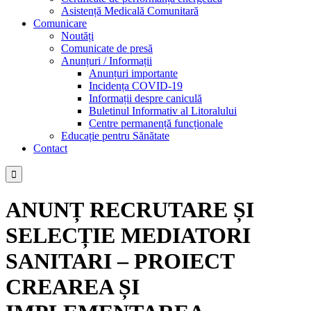
Asistență Medicală Comunitară
Comunicare
Noutăți
Comunicate de presă
Anunțuri / Informații
Anunțuri importante
Incidența COVID-19
Informații despre caniculă
Buletinul Informativ al Litoralului
Centre permanență funcționale
Educație pentru Sănătate
Contact

ANUNȚ RECRUTARE ȘI
SELECȚIE MEDIATORI
SANITARI – PROIECT
CREAREA ȘI