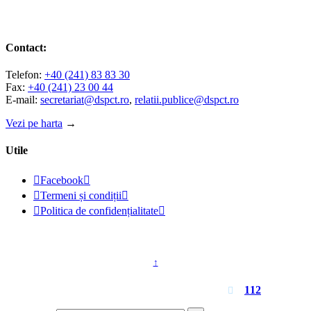
Contact:
Telefon:
+40 (241) 83 83 30
Fax:
+40 (241) 23 00 44
E-mail:
secretariat@dspct.ro
,
relatii.publice@dspct.ro
Vezi pe harta
→
Utile

Facebook


Termeni și condiții


Politica de confidențialitate

© 2023 - DSPJ Constanța
↑
Pentru urgențe apelați
112
