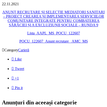
22.11.2021
ANUNȚ RECRUTARE ȘI SELECȚIE MEDIATORI SANITARI
– PROIECT CREAREA ȘI IMPLEMENTAREA SERVICIILOR
COMUNITARE INTEGRATE PENTRU COMBATEREA
SĂRĂCIEI ȘI A EXCLUZIUNII SOCIALE – RUNDA 9
Lista_AAPL_MS_POCU_122607
POCU_122607_Anunt recrutare _AMC_MS

Category
Carieră

Like

Tweet

+1

Pin it
Anunțuri din aceeași categorie