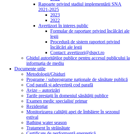
Rapoarte privind stadiul implementării SNA
2021-2025
2023
2022
Avertizori în interes public
Formular de raportare privind încălcări ale
legii
Procedură de sistem raportori privind
încălcări ale legii
Contact: avertizori@dspct.ro
Ghidul autorităților publice pentru accesul publicului la
informația de mediu
Documente utile
Metodologii/Ghiduri
Programe / subprograme naționale de sănătate publică
Cod parafă și adeverință cod parafă
Avize – autorizări
Tarife prestații în domeniul sănătății publice
Examen medic specialist/ primar
Rezidențiat
Monitorizarea calității apei de îmbăiere în sezonul
estival
Bathing water season
Tratament în străinătate
Certificate de performanță energetică