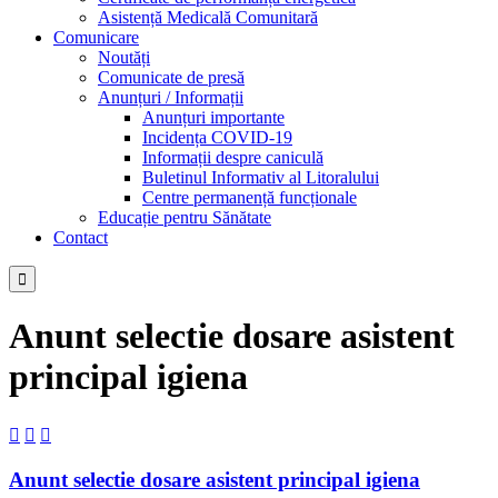
Asistență Medicală Comunitară
Comunicare
Noutăți
Comunicate de presă
Anunțuri / Informații
Anunțuri importante
Incidența COVID-19
Informații despre caniculă
Buletinul Informativ al Litoralului
Centre permanență funcționale
Educație pentru Sănătate
Contact

Anunt selectie dosare asistent
principal igiena



Anunt selectie dosare asistent principal igiena