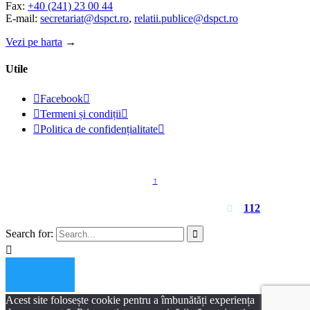
Fax:
+40 (241) 23 00 44
E-mail:
secretariat@dspct.ro
,
relatii.publice@dspct.ro
Vezi pe harta
→
Utile

Facebook


Termeni și condiții


Politica de confidențialitate

© 2023 - DSPJ Constanța
↑
Pentru urgențe apelați
112

Search for:


Acest site folosește cookie pentru a îmbunătăți experiența