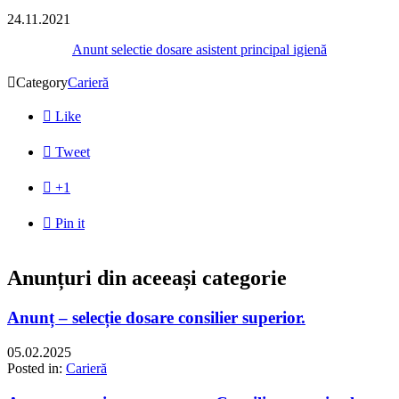
24.11.2021
Anunt selectie dosare asistent principal igienă

Category
Carieră

Like

Tweet

+1

Pin it
Anunțuri din aceeași categorie
Anunț – selecție dosare consilier superior.
05.02.2025
Posted in:
Carieră