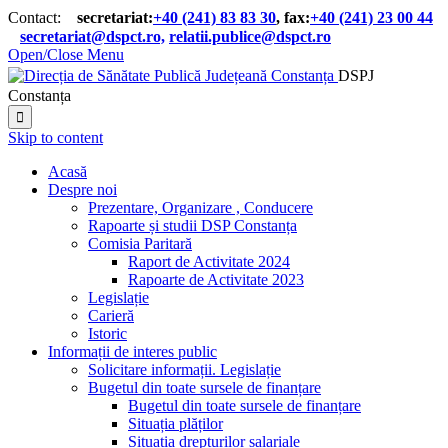
Contact:
secretariat:
+40 (241) 83 83 30
, fax:
+40 (241) 23 00 44

secretariat@dspct.ro,
relatii.publice@dspct.ro

Open/Close Menu
DSPJ
Constanța

Skip to content
Acasă
Despre noi
Prezentare, Organizare , Conducere
Rapoarte și studii DSP Constanța
Comisia Paritară
Raport de Activitate 2024
Rapoarte de Activitate 2023
Legislație
Carieră
Istoric
Informații de interes public
Solicitare informații. Legislație
Bugetul din toate sursele de finanțare
Bugetul din toate sursele de finanțare
Situația plăților
Situația drepturilor salariale