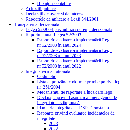
Bilanțuri contabile
Achiziții publice
Declarații de avere și de interese
Rapoartele de aplicare a Legii 544/2001
Transparență decizională
Legea 52/2003 privind transparența decizională
Raportul anual Legea 52/2003
Raport de evaluare a implementării Legii
nr.52/2003 în anul 2024
Raport de evaluare a implementării Legii
nr.52/2003 în anul 2023
Raport de evaluare a implementării Legii
nr.52/2003 în anul 2022
Integritatea instituțională
Codul etic
Lista cuprinzând cadourile primite potrivit legii
nr. 251/2004
Mecanismul de raportare a încălcării legii
Declarația privind asumarea unei agende de
integritate instituțională
Planul de integritate al DSPJ Constanța
Rapoarte privind evaluarea incidentelor de
integritate
2023
2022