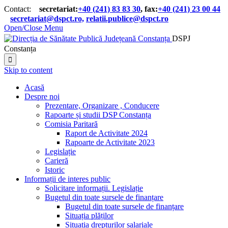
Contact:
secretariat:
+40 (241) 83 83 30
, fax:
+40 (241) 23 00 44

secretariat@dspct.ro,
relatii.publice@dspct.ro

Open/Close Menu
DSPJ
Constanța

Skip to content
Acasă
Despre noi
Prezentare, Organizare , Conducere
Rapoarte și studii DSP Constanța
Comisia Paritară
Raport de Activitate 2024
Rapoarte de Activitate 2023
Legislație
Carieră
Istoric
Informații de interes public
Solicitare informații. Legislație
Bugetul din toate sursele de finanțare
Bugetul din toate sursele de finanțare
Situația plăților
Situația drepturilor salariale