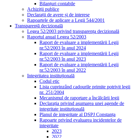
Bilanțuri contabile
Achiziții publice
Declarații de avere și de interese
Rapoartele de aplicare a Legii 544/2001
Transparență decizională
Legea 52/2003 privind transparența decizională
Raportul anual Legea 52/2003
Raport de evaluare a implementării Legii
nr.52/2003 în anul 2024
Raport de evaluare a implementării Legii
nr.52/2003 în anul 2023
Raport de evaluare a implementării Legii
nr.52/2003 în anul 2022
Integritatea instituțională
Codul etic
Lista cuprinzând cadourile primite potrivit legii
nr. 251/2004
Mecanismul de raportare a încălcării legii
Declarația privind asumarea unei agende de
integritate instituțională
Planul de integritate al DSPJ Constanța
Rapoarte privind evaluarea incidentelor de
integritate
2023
2022