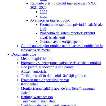
Rapoarte privind stadiul implementării SNA
2021-2025
2023
2022
Avertizori în interes public
Formular de raportare privind încălcări ale
legii
Procedură de sistem raportori privind
încălcări ale legii
Contact: avertizori@dspct.ro
Ghidul autorităților publice pentru accesul publicului la
informația de mediu
Documente utile
Metodologii/Ghiduri
Programe / subprograme naționale de sănătate publică
Cod parafă și adeverință cod parafă
Avize – autorizări
Tarife prestații în domeniul sănătății publice
Examen medic specialist/ primar
Rezidențiat
Monitorizarea calității apei de îmbăiere în sezonul
estival
Bathing water season
Tratament în străinătate
Certificate de performanță energetică