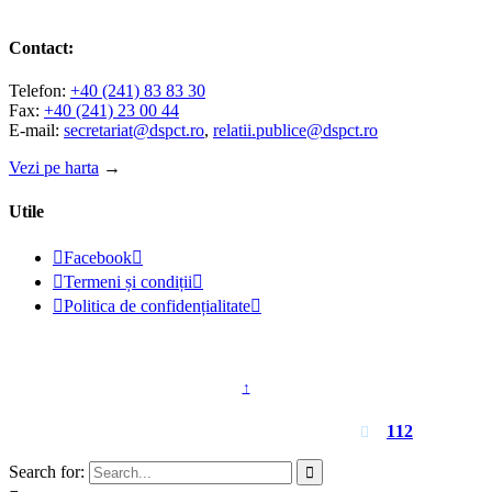
Contact:
Telefon:
+40 (241) 83 83 30
Fax:
+40 (241) 23 00 44
E-mail:
secretariat@dspct.ro
,
relatii.publice@dspct.ro
Vezi pe harta
→
Utile

Facebook


Termeni și condiții


Politica de confidențialitate

© 2023 - DSPJ Constanța
↑
Pentru urgențe apelați
112

Search for:
