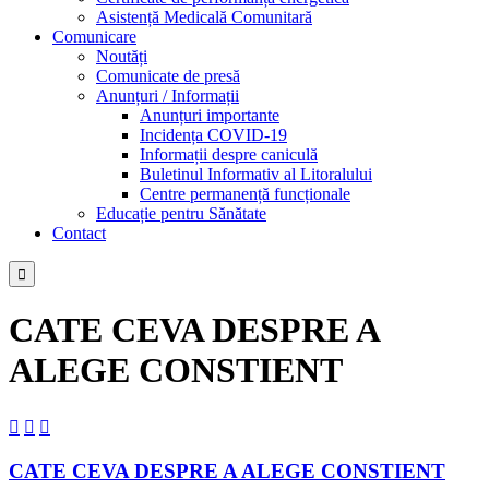
Asistență Medicală Comunitară
Comunicare
Noutăți
Comunicate de presă
Anunțuri / Informații
Anunțuri importante
Incidența COVID-19
Informații despre caniculă
Buletinul Informativ al Litoralului
Centre permanență funcționale
Educație pentru Sănătate
Contact

CATE CEVA DESPRE A
ALEGE CONSTIENT



CATE CEVA DESPRE A ALEGE CONSTIENT