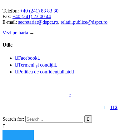
Telefon:
+40 (241) 83 83 30
Fax:
+40 (241) 23 00 44
E-mail:
secretariat@dspct.ro
,
relatii.publice@dspct.ro
Vezi pe harta
→
Utile

Facebook


Termeni și condiții


Politica de confidențialitate

© 2023 - DSPJ Constanța
↑
Pentru urgențe apelați
112

Search for:

