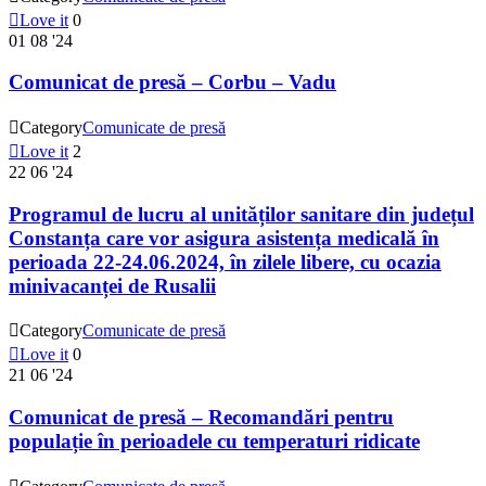

Love it
0
01
08 '24
Comunicat de presă – Corbu – Vadu

Category
Comunicate de presă

Love it
2
22
06 '24
Programul de lucru al unităților sanitare din județul
Constanța care vor asigura asistența medicală în
perioada 22-24.06.2024, în zilele libere, cu ocazia
minivacanței de Rusalii

Category
Comunicate de presă

Love it
0
21
06 '24
Comunicat de presă – Recomandări pentru
populație în perioadele cu temperaturi ridicate