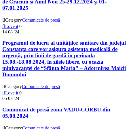
de Crăciun și Anul Nou 25-29.12.2024 și 01-
07.01.2025

Category
Comunicate de presă

Love it
0
14
08 '24
Programul de lucru al unităților sanitare din județul
Constanța care vor asigura asistența medicală de
urgență, prin linii de gardă în perioada
15.08.-18.08.2024, în zilele libere, cu ocazia
minivacanței de “Sfânta Maria” – Adormirea Maicii
Domnului

Category
Comunicate de presă

Love it
0
05
08 '24
Comunicat de presă zona VADU-CORBU din
05.08.2024

Category
Comunicate de presă