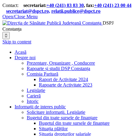
Contact:
secretariat:
+40 (241) 83 83 30
, fax:
+40 (241) 23 00 44

secretariat@dspct.ro,
relatii.publice@dspct.ro

Open/Close Menu
DSPJ
Constanța

Skip to content
Acasă
Despre noi
Prezentare, Organizare , Conducere
Rapoarte și studii DSP Constanța
Comisia Paritară
Raport de Activitate 2024
Rapoarte de Activitate 2023
Legislație
Carieră
Istoric
Informații de interes public
Solicitare informații. Legislație
Bugetul din toate sursele de finanțare
Bugetul din toate sursele de finanțare
Situația plăților
Situația drepturilor salariale