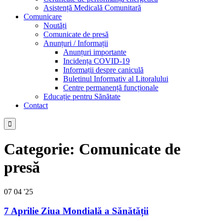
Asistență Medicală Comunitară
Comunicare
Noutăți
Comunicate de presă
Anunțuri / Informații
Anunțuri importante
Incidența COVID-19
Informații despre caniculă
Buletinul Informativ al Litoralului
Centre permanență funcționale
Educație pentru Sănătate
Contact

Categorie:
Comunicate de
presă
07
04 '25
7 Aprilie Ziua Mondială a Sănătății