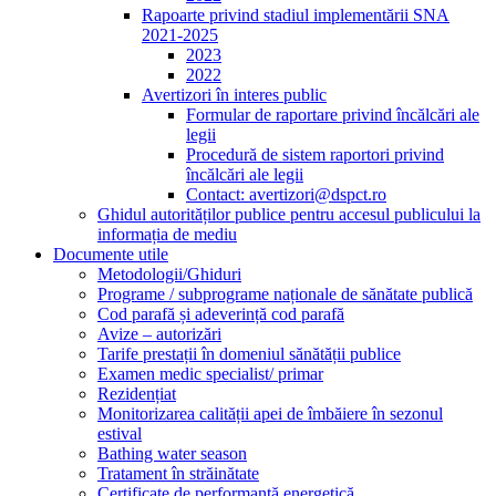
Rapoarte privind stadiul implementării SNA
2021-2025
2023
2022
Avertizori în interes public
Formular de raportare privind încălcări ale
legii
Procedură de sistem raportori privind
încălcări ale legii
Contact: avertizori@dspct.ro
Ghidul autorităților publice pentru accesul publicului la
informația de mediu
Documente utile
Metodologii/Ghiduri
Programe / subprograme naționale de sănătate publică
Cod parafă și adeverință cod parafă
Avize – autorizări
Tarife prestații în domeniul sănătății publice
Examen medic specialist/ primar
Rezidențiat
Monitorizarea calității apei de îmbăiere în sezonul
estival
Bathing water season
Tratament în străinătate
Certificate de performanță energetică