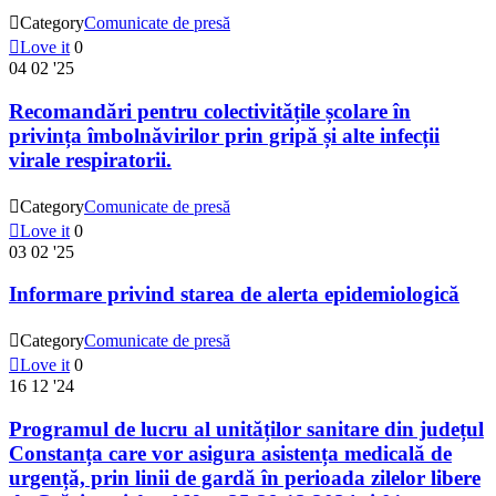

Category
Comunicate de presă

Love it
0
04
02 '25
Recomandări pentru colectivitățile școlare în
privința îmbolnăvirilor prin gripă și alte infecții
virale respiratorii.

Category
Comunicate de presă

Love it
0
03
02 '25
Informare privind starea de alerta epidemiologică

Category
Comunicate de presă

Love it
0
16
12 '24
Programul de lucru al unităților sanitare din județul
Constanța care vor asigura asistența medicală de
urgență, prin linii de gardă în perioada zilelor libere