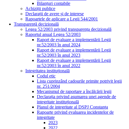
Bilanțuri contabile
Achiziții publice
Declarații de avere și de interese
Rapoartele de aplicare a Legii 544/2001
Transparență decizională
Legea 52/2003 privind transparența decizională
Raportul anual Legea 52/2003
Raport de evaluare a implementării Legii
nr.52/2003 în anul 2024
Raport de evaluare a implementării Legii
nr.52/2003 în anul 2023
Raport de evaluare a implementării Legii
nr.52/2003 în anul 2022
Integritatea instituțională
Codul etic
Lista cuprinzând cadourile primite potrivit legii
nr. 251/2004
Mecanismul de raportare a încălcării legii
Declarația privind asumarea unei agende de
integritate instituțională
Planul de integritate al DSPJ Constanța
Rapoarte privind evaluarea incidentelor de
integritate
2023
2022