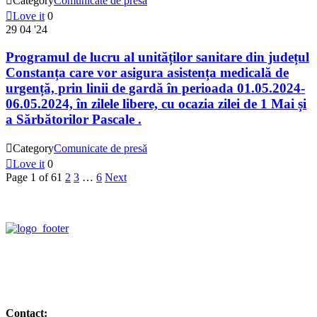

Category
Comunicate de presă

Love it
0
29
04 '24
Programul de lucru al unităților sanitare din județul
Constanța care vor asigura asistența medicală de
urgență, prin linii de gardă în perioada 01.05.2024-
06.05.2024, în zilele libere, cu ocazia zilei de 1 Mai și
a Sărbătorilor Pascale .

Category
Comunicate de presă

Love it
0
Page 1 of 6
1
2
3
…
6
Next
Contact: