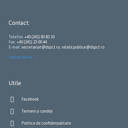
Contact:
Telefon:
+40 (241) 83 83 30
Fax:
+40 (241) 23 00 44
E-mail:
secretariat@dspct.ro
,
relatii.publice@dspct.ro
Vezi pe harta
→
Utile

Facebook

Termeni și condiții

Politica de confidențialitate