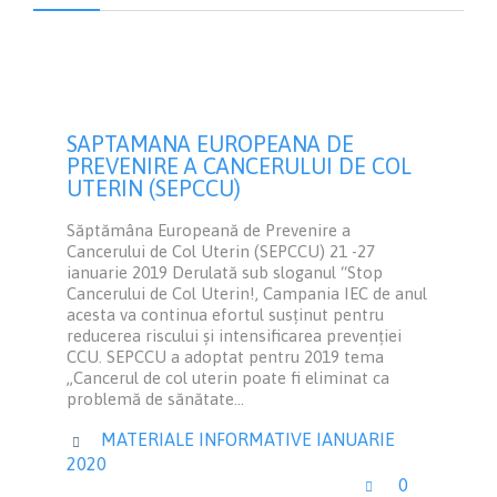
SAPTAMANA EUROPEANA DE
PREVENIRE A CANCERULUI DE COL
UTERIN (SEPCCU)
Săptămâna Europeană de Prevenire a
Cancerului de Col Uterin (SEPCCU) 21 -27
ianuarie 2019 Derulată sub sloganul “Stop
Cancerului de Col Uterin!, Campania IEC de anul
acesta va continua efortul susținut pentru
reducerea riscului și intensificarea prevenției
CCU. SEPCCU a adoptat pentru 2019 tema
„Cancerul de col uterin poate fi eliminat ca
problemă de sănătate…
CATEGORY
MATERIALE INFORMATIVE IANUARIE

2020
LOVE
0

IT