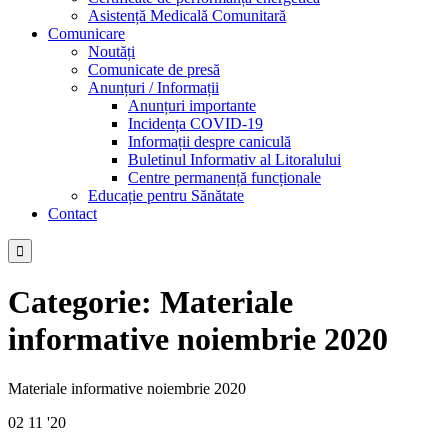
Asistență Medicală Comunitară
Comunicare
Noutăți
Comunicate de presă
Anunțuri / Informații
Anunțuri importante
Incidența COVID-19
Informații despre caniculă
Buletinul Informativ al Litoralului
Centre permanență funcționale
Educație pentru Sănătate
Contact

Categorie:
Materiale
informative noiembrie 2020
Materiale informative noiembrie 2020
02
11 '20