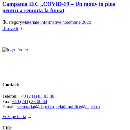
Campania IEC „COVID-19 – Un motiv in plus
pentru a renunta la fumat

Category
Materiale informative noiembrie 2020

Love it
0
Contact:
Telefon:
+40 (241) 83 83 30
Fax:
+40 (241) 23 00 44
E-mail:
secretariat@dspct.ro
,
relatii.publice@dspct.ro
Vezi pe harta
→
Utile