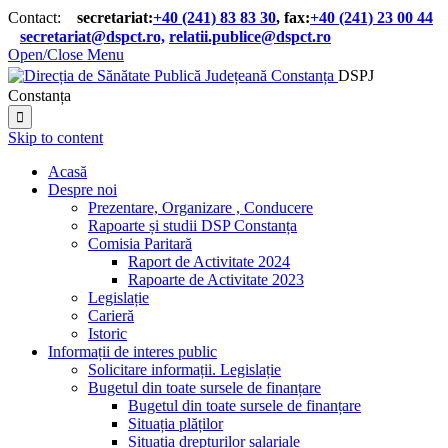
Contact:
secretariat:
+40 (241) 83 83 30
, fax:
+40 (241) 23 00 44

secretariat@dspct.ro,
relatii.publice@dspct.ro

Open/Close Menu
DSPJ
Constanța

Skip to content
Acasă
Despre noi
Prezentare, Organizare , Conducere
Rapoarte și studii DSP Constanța
Comisia Paritară
Raport de Activitate 2024
Rapoarte de Activitate 2023
Legislație
Carieră
Istoric
Informații de interes public
Solicitare informații. Legislație
Bugetul din toate sursele de finanțare
Bugetul din toate sursele de finanțare
Situația plăților
Situația drepturilor salariale