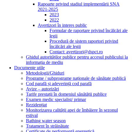
Rapoarte privind stadiul implementării SNA
2021-2025
2023
2022
Avertizori în interes public
Formular de raportare privind încălcări ale
legii
Procedură de sistem raportori privind
încălcări ale legii
Contact: avertizori@dspct.ro
Ghidul autorităților publice pentru accesul publicului la
informația de mediu
Documente utile
Metodologii/Ghiduri
Programe / subprograme naționale de sănătate publică
Cod parafă și adeverință cod parafă
Avize – autorizări
Tarife prestații în domeniul sănătății publice
Examen medic specialist/ primar
Rezidențiat
Monitorizarea calității apei de îmbăiere în sezonul
estival
Bathing water season
Tratament în străinătate
Certificate de performanță energetică