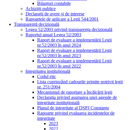
Bilanțuri contabile
Achiziții publice
Declarații de avere și de interese
Rapoartele de aplicare a Legii 544/2001
Transparență decizională
Legea 52/2003 privind transparența decizională
Raportul anual Legea 52/2003
Raport de evaluare a implementării Legii
nr.52/2003 în anul 2024
Raport de evaluare a implementării Legii
nr.52/2003 în anul 2023
Raport de evaluare a implementării Legii
nr.52/2003 în anul 2022
Integritatea instituțională
Codul etic
Lista cuprinzând cadourile primite potrivit legii
nr. 251/2004
Mecanismul de raportare a încălcării legii
Declarația privind asumarea unei agende de
integritate instituțională
Planul de integritate al DSPJ Constanța
Rapoarte privind evaluarea incidentelor de
integritate
2023
2022