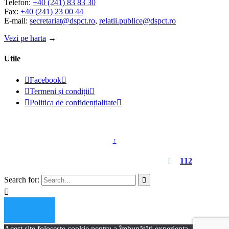
Telefon:
+40 (241) 83 83 30
Fax:
+40 (241) 23 00 44
E-mail:
secretariat@dspct.ro
,
relatii.publice@dspct.ro
Vezi pe harta
→
Utile

Facebook


Termeni și condiții


Politica de confidențialitate

© 2023 - DSPJ Constanța
↑
Pentru urgențe apelați
112

Search for:


Acest site folosește cookie pentru a îmbunătăți experiența