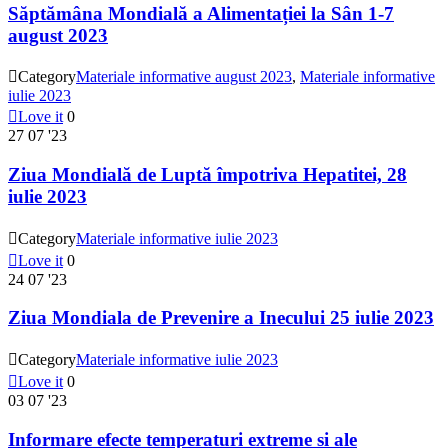
Săptămâna Mondială a Alimentației la Sân 1-7
august 2023

Category
Materiale informative august 2023
,
Materiale informative
iulie 2023

Love it
0
27
07 '23
Ziua Mondială de Luptă împotriva Hepatitei, 28
iulie 2023

Category
Materiale informative iulie 2023

Love it
0
24
07 '23
Ziua Mondiala de Prevenire a Inecului 25 iulie 2023

Category
Materiale informative iulie 2023

Love it
0
03
07 '23
Informare efecte temperaturi extreme si ale