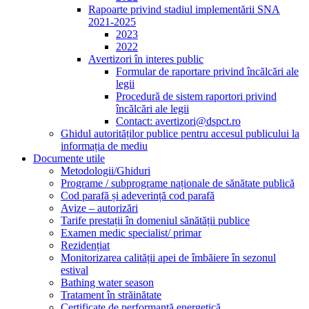
Rapoarte privind stadiul implementării SNA
2021-2025
2023
2022
Avertizori în interes public
Formular de raportare privind încălcări ale
legii
Procedură de sistem raportori privind
încălcări ale legii
Contact: avertizori@dspct.ro
Ghidul autorităților publice pentru accesul publicului la
informația de mediu
Documente utile
Metodologii/Ghiduri
Programe / subprograme naționale de sănătate publică
Cod parafă și adeverință cod parafă
Avize – autorizări
Tarife prestații în domeniul sănătății publice
Examen medic specialist/ primar
Rezidențiat
Monitorizarea calității apei de îmbăiere în sezonul
estival
Bathing water season
Tratament în străinătate
Certificate de performanță energetică