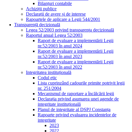
Bilanțuri contabile
Achiziții publice
Declarații de avere și de interese
Rapoartele de aplicare a Legii 544/2001
Transparență decizională
Legea 52/2003 privind transparența decizională
Raportul anual Legea 52/2003
Raport de evaluare a implementării Legii
nr.52/2003 în anul 2024
Raport de evaluare a implementării Legii
nr.52/2003 în anul 2023
Raport de evaluare a implementării Legii
nr.52/2003 în anul 2022
Integritatea instituțională
Codul etic
Lista cuprinzând cadourile primite potrivit legii
nr. 251/2004
Mecanismul de raportare a încălcării legii
Declarația privind asumarea unei agende de
integritate instituțională
Planul de integritate al DSPJ Constanța
Rapoarte privind evaluarea incidentelor de
integritate
2023
2022