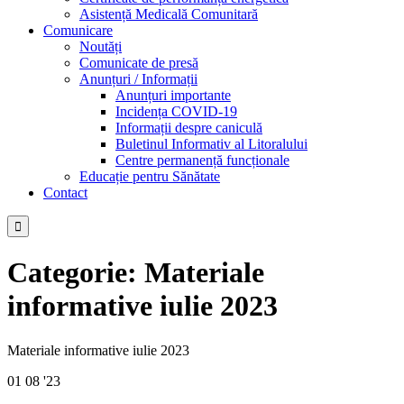
Asistență Medicală Comunitară
Comunicare
Noutăți
Comunicate de presă
Anunțuri / Informații
Anunțuri importante
Incidența COVID-19
Informații despre caniculă
Buletinul Informativ al Litoralului
Centre permanență funcționale
Educație pentru Sănătate
Contact

Categorie:
Materiale
informative iulie 2023
Materiale informative iulie 2023
01
08 '23