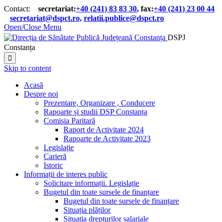
Contact:
secretariat:
+40 (241) 83 83 30
, fax:
+40 (241) 23 00 44

secretariat@dspct.ro,
relatii.publice@dspct.ro

Open/Close Menu
DSPJ
Constanța

Skip to content
Acasă
Despre noi
Prezentare, Organizare , Conducere
Rapoarte și studii DSP Constanța
Comisia Paritară
Raport de Activitate 2024
Rapoarte de Activitate 2023
Legislație
Carieră
Istoric
Informații de interes public
Solicitare informații. Legislație
Bugetul din toate sursele de finanțare
Bugetul din toate sursele de finanțare
Situația plăților
Situația drepturilor salariale