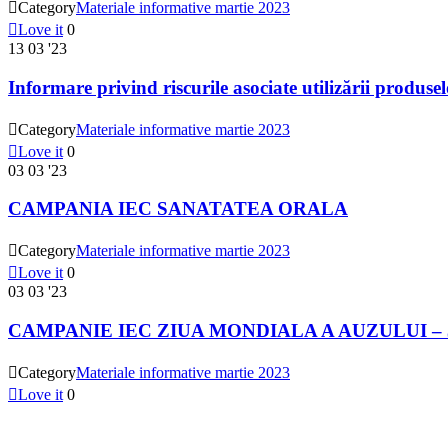

Category
Materiale informative martie 2023

Love it
0
13
03 '23
Informare privind riscurile asociate utilizării produsel

Category
Materiale informative martie 2023

Love it
0
03
03 '23
CAMPANIA IEC SANATATEA ORALA

Category
Materiale informative martie 2023

Love it
0
03
03 '23
CAMPANIE IEC ZIUA MONDIALA A AUZULUI – 3 

Category
Materiale informative martie 2023

Love it
0