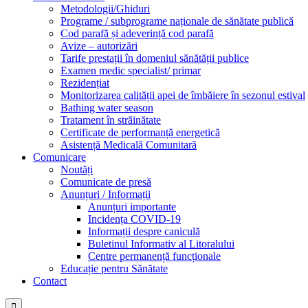
Metodologii/Ghiduri
Programe / subprograme naționale de sănătate publică
Cod parafă și adeverință cod parafă
Avize – autorizări
Tarife prestații în domeniul sănătății publice
Examen medic specialist/ primar
Rezidențiat
Monitorizarea calității apei de îmbăiere în sezonul estival
Bathing water season
Tratament în străinătate
Certificate de performanță energetică
Asistență Medicală Comunitară
Comunicare
Noutăți
Comunicate de presă
Anunțuri / Informații
Anunțuri importante
Incidența COVID-19
Informații despre caniculă
Buletinul Informativ al Litoralului
Centre permanență funcționale
Educație pentru Sănătate
Contact
