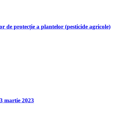
or de protecție a plantelor (pesticide agricole)
martie 2023