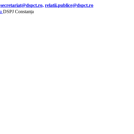
secretariat@dspct.ro,
relatii.publice@dspct.ro
DSPJ Constanța