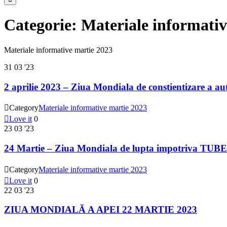
Categorie:
Materiale informativ
Materiale informative martie 2023
31
03 '23
2 aprilie 2023 – Ziua Mondiala de constientizare a au

Category
Materiale informative martie 2023

Love it
0
23
03 '23
24 Martie – Ziua Mondiala de lupta impotriva T

Category
Materiale informative martie 2023

Love it
0
22
03 '23
ZIUA MONDIALĂ A APEI 22 MARTIE 2023