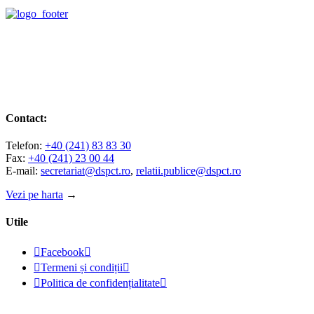
Contact:
Telefon:
+40 (241) 83 83 30
Fax:
+40 (241) 23 00 44
E-mail:
secretariat@dspct.ro
,
relatii.publice@dspct.ro
Vezi pe harta
→
Utile

Facebook


Termeni și condiții


Politica de confidențialitate

© 2023 - DSPJ Constanța