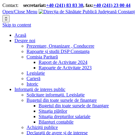
Contact:
secretariat:
+40 (241) 83 83 30
, fax:
+40 (241) 23 00 44


Open/Close Menu

Skip to content
Acasă
Despre noi
Prezentare, Organizare , Conducere
Rapoarte și studii DSP Constanța
Comisia Paritară
Raport de Activitate 2024
Rapoarte de Activitate 2023
Legislație
Carieră
Istoric
Informații de interes public
Solicitare informații. Legislație
Bugetul din toate sursele de finanțare
Bugetul din toate sursele de finanțare
Situația plăților
Situația drepturilor salariale
Bilanțuri contabile
Achiziții publice
Declarații de avere și de interese