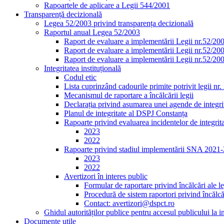
Rapoartele de aplicare a Legii 544/2001
Transparență decizională
Legea 52/2003 privind transparența decizională
Raportul anual Legea 52/2003
Raport de evaluare a implementării Legii nr.52/20
Raport de evaluare a implementării Legii nr.52/20
Raport de evaluare a implementării Legii nr.52/20
Integritatea instituțională
Codul etic
Lista cuprinzând cadourile primite potrivit legii nr
Mecanismul de raportare a încălcării legii
Declarația privind asumarea unei agende de integrit
Planul de integritate al DSPJ Constanța
Rapoarte privind evaluarea incidentelor de integrit
2023
2022
Rapoarte privind stadiul implementării SNA 2021
2023
2022
Avertizori în interes public
Formular de raportare privind încălcări ale le
Procedură de sistem raportori privind încălcăr
Contact: avertizori@dspct.ro
Ghidul autorităților publice pentru accesul publicului la 
Documente utile