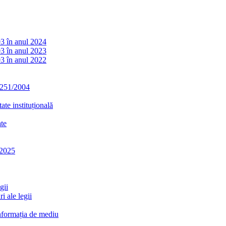
03 în anul 2024
03 în anul 2023
03 în anul 2022
. 251/2004
ate instituțională
ate
-2025
gii
i ale legii
informația de mediu