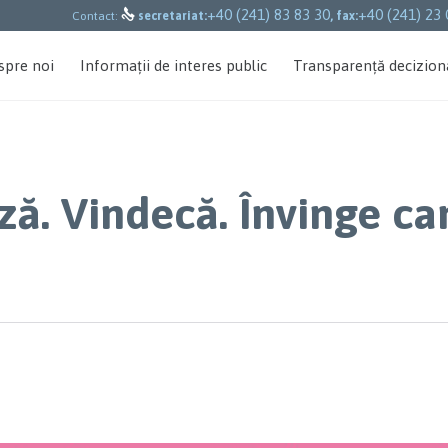
+40 (241) 83 83 30
+40 (241) 23 

Contact:
secretariat:
, fax:
spre noi
Informații de interes public
Transparență decizion
ză. Vindecă. Învinge ca