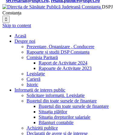
secretariat@dspct.ro,
relatii.publice@dspct.ro

DSPJ
Constanța

Skip to content
Acasă
Despre noi
Prezentare, Organizare , Conducere
Rapoarte și studii DSP Constanța
Comisia Paritară
Raport de Activitate 2024
Rapoarte de Activitate 2023
Legislație
Carieră
Istoric
Informații de interes public
Solicitare informații. Legislație
Bugetul din toate sursele de finanțare
Bugetul din toate sursele de finanțare
Situația plăților
Situația drepturilor salariale
Bilanțuri contabile
Achiziții publice
Declarații de avere și de interese