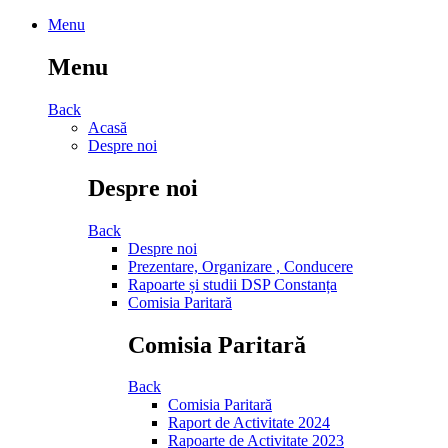
Menu
Menu
Back
Acasă
Despre noi
Despre noi
Back
Despre noi
Prezentare, Organizare , Conducere
Rapoarte și studii DSP Constanța
Comisia Paritară
Comisia Paritară
Back
Comisia Paritară
Raport de Activitate 2024
Rapoarte de Activitate 2023