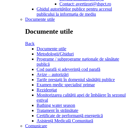
Contact: avertizori@dspct.ro
Ghidul autorităților publice pentru accesul
publicului la informația de mediu
Documente utile
Documente utile
Back
Documente utile
Metodologii/Ghiduri
Programe / subprograme naționale de sănătate
publică
Cod parafă și adeverință cod parafă
Avize – autorizări
Tarife prestații în domeniul sănătății publice
Examen medic specialist/ primar
Rezidențiat
Monitorizarea calității apei de îmbăiere în sezonul
estival
Bathing water season
Tratament în străinătate
Certificate de performanță energetică
Asistență Medicală Comunitară
Comunicare