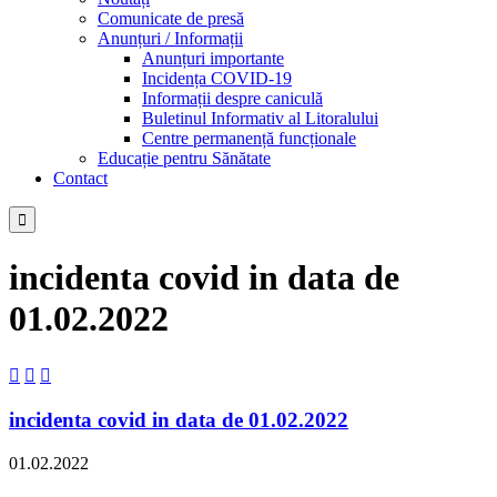
Comunicate de presă
Anunțuri / Informații
Anunțuri importante
Incidența COVID-19
Informații despre caniculă
Buletinul Informativ al Litoralului
Centre permanență funcționale
Educație pentru Sănătate
Contact

incidenta covid in data de
01.02.2022



incidenta covid in data de 01.02.2022
01.02.2022