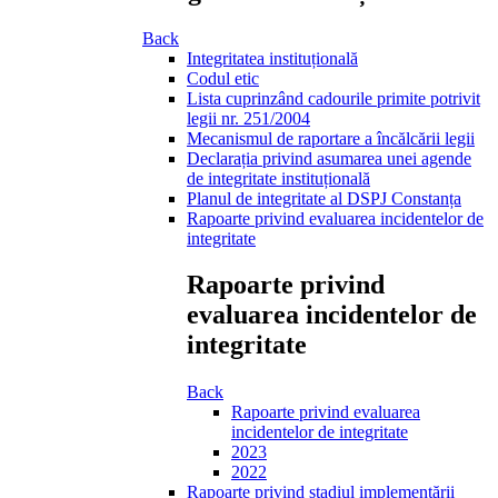
Back
Integritatea instituțională
Codul etic
Lista cuprinzând cadourile primite potrivit
legii nr. 251/2004
Mecanismul de raportare a încălcării legii
Declarația privind asumarea unei agende
de integritate instituțională
Planul de integritate al DSPJ Constanța
Rapoarte privind evaluarea incidentelor de
integritate
Rapoarte privind
evaluarea incidentelor de
integritate
Back
Rapoarte privind evaluarea
incidentelor de integritate
2023
2022
Rapoarte privind stadiul implementării