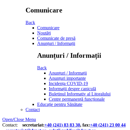
Comunicare
Back
Comunicare
Noutăți
Comunicate de presă
Anunțuri / Informații
Anunțuri / Informații
Back
Anunțuri / Informații
Anunțuri importante
Incidența COVID-19
Informații despre caniculă
Buletinul Informativ al Litoralului
Centre permanență funcționale
Educație pentru Sănătate
Contact
Open/Close Menu
Contact:
secretariat:
+40 (241) 83 83 30
, fax:
+40 (241) 23 00 44
