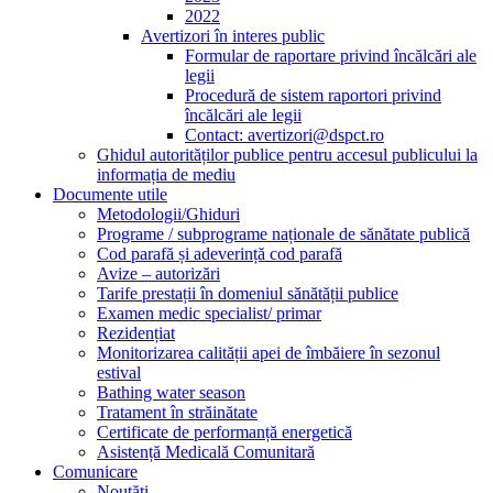
2022
Avertizori în interes public
Formular de raportare privind încălcări ale
legii
Procedură de sistem raportori privind
încălcări ale legii
Contact: avertizori@dspct.ro
Ghidul autorităților publice pentru accesul publicului la
informația de mediu
Documente utile
Metodologii/Ghiduri
Programe / subprograme naționale de sănătate publică
Cod parafă și adeverință cod parafă
Avize – autorizări
Tarife prestații în domeniul sănătății publice
Examen medic specialist/ primar
Rezidențiat
Monitorizarea calității apei de îmbăiere în sezonul
estival
Bathing water season
Tratament în străinătate
Certificate de performanță energetică
Asistență Medicală Comunitară
Comunicare
Noutăți