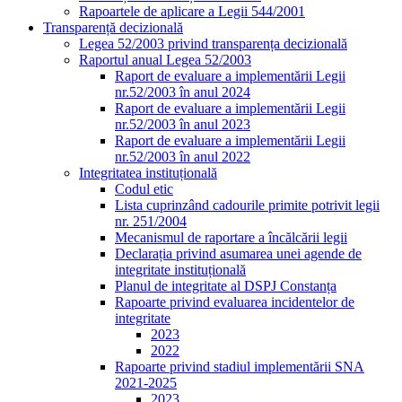
Rapoartele de aplicare a Legii 544/2001
Transparență decizională
Legea 52/2003 privind transparența decizională
Raportul anual Legea 52/2003
Raport de evaluare a implementării Legii
nr.52/2003 în anul 2024
Raport de evaluare a implementării Legii
nr.52/2003 în anul 2023
Raport de evaluare a implementării Legii
nr.52/2003 în anul 2022
Integritatea instituțională
Codul etic
Lista cuprinzând cadourile primite potrivit legii
nr. 251/2004
Mecanismul de raportare a încălcării legii
Declarația privind asumarea unei agende de
integritate instituțională
Planul de integritate al DSPJ Constanța
Rapoarte privind evaluarea incidentelor de
integritate
2023
2022
Rapoarte privind stadiul implementării SNA
2021-2025
2023