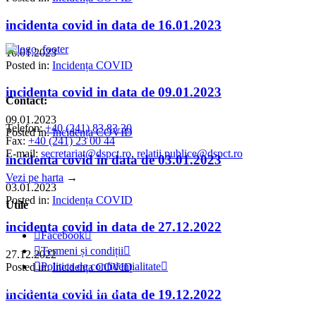
incidenta covid in data de 16.01.2023
16.01.2023
Posted in:
Incidența COVID
incidenta covid in data de 09.01.2023
Contact:
09.01.2023
Telefon:
+40 (241) 83 83 30
Posted in:
Incidența COVID
Fax:
+40 (241) 23 00 44
E-mail:
secretariat@dspct.ro
,
relatii.publice@dspct.ro
incidenta covid in data de 03.01.2023
Vezi pe harta
→
03.01.2023
Posted in:
Incidența COVID
Utile
incidenta covid in data de 27.12.2022

Facebook


Termeni și condiții

27.12.2022

Politica de confidențialitate

Posted in:
Incidența COVID
© 2023 - DSPJ Constanța
incidenta covid in data de 19.12.2022