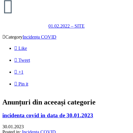

01.02.2022 – SITE

Category
Incidența COVID

Like

Tweet

+1

Pin it
Anunțuri din aceeași categorie
incidenta covid in data de 30.01.2023
30.01.2023
Posted in:
Incidența COVID