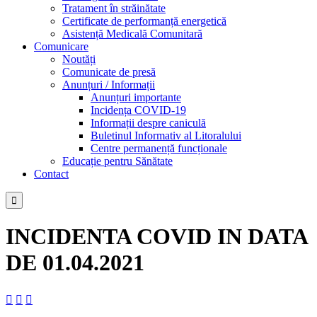
Tratament în străinătate
Certificate de performanță energetică
Asistență Medicală Comunitară
Comunicare
Noutăți
Comunicate de presă
Anunțuri / Informații
Anunțuri importante
Incidența COVID-19
Informații despre caniculă
Buletinul Informativ al Litoralului
Centre permanență funcționale
Educație pentru Sănătate
Contact

INCIDENTA COVID IN DATA
DE 01.04.2021


