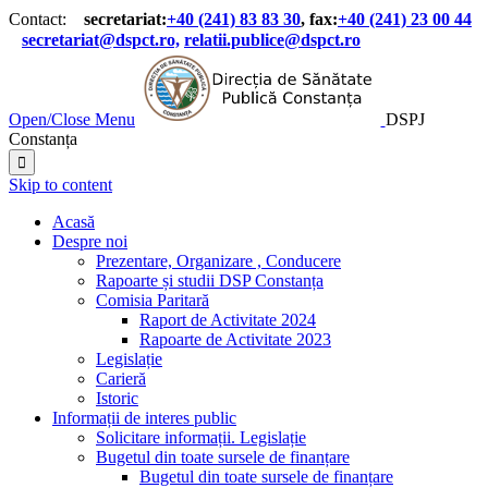
Contact:
secretariat:
+40 (241) 83 83 30
, fax:
+40 (241) 23 00 44

secretariat@dspct.ro,
relatii.publice@dspct.ro

Open/Close Menu
DSPJ
Constanța

Skip to content
Acasă
Despre noi
Prezentare, Organizare , Conducere
Rapoarte și studii DSP Constanța
Comisia Paritară
Raport de Activitate 2024
Rapoarte de Activitate 2023
Legislație
Carieră
Istoric
Informații de interes public
Solicitare informații. Legislație
Bugetul din toate sursele de finanțare
Bugetul din toate sursele de finanțare