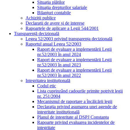
Situația plăților
Situația drepturilor salariale
Bilanțuri contabile
Achiziții publice
Declarații de avere și de interese
Rapoartele de aplicare a Legii 544/2001
Transparență decizională
Legea 52/2003 privind transparența decizională
Raportul anual Legea 52/2003
Raport de evaluare a implementării Legii
nr.52/2003 în anul 2024
Raport de evaluare a implementării Legii
nr.52/2003 în anul 2023
Raport de evaluare a implementării Legii
nr.52/2003 în anul 2022
Integritatea instituțională
Codul etic
Lista cuprinzând cadourile primite potrivit legii
nr. 251/2004
Mecanismul de raportare a încălcării legii
Declarația privind asumarea unei agende de
integritate instituțională
Planul de integritate al DSPJ Constanța
Rapoarte privind evaluarea incidentelor de
integritate