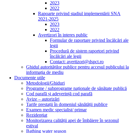
2023
2022
Rapoarte privind stadiul implementării SNA
2021-2025
2023
2022
Avertizori în interes public
Formular de raportare privind încălcări ale
legii
Procedură de sistem raportori privind
încălcări ale legii
Contact: avertizori@dspct.ro
Ghidul autorităților publice pentru accesul publicului la
informația de mediu
Documente utile
Metodologii/Ghiduri
Programe / subprograme naționale de sănătate publică
Cod parafă și adeverință cod parafă
Avize – autorizări
Tarife prestații în domeniul sănătății publice
Examen medic specialist/ primar
Rezidențiat
Monitorizarea calității apei de îmbăiere în sezonul
estival
Bathing water season