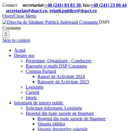
Contact:
secretariat:
+40 (241) 83 83 30
, fax:
+40 (241) 23 00 44

secretariat@dspct.ro,
relatii.publice@dspct.ro

Open/Close Menu
DSPJ
Constanța

Skip to content
Acasă
Despre noi
Prezentare, Organizare , Conducere
Rapoarte și studii DSP Constanța
Comisia Paritară
Raport de Activitate 2024
Rapoarte de Activitate 2023
Legislație
Carieră
Istoric
Informații de interes public
Solicitare informații. Legislație
Bugetul din toate sursele de finanțare
Bugetul din toate sursele de finanțare
Situația plăților
Situația drepturilor salariale