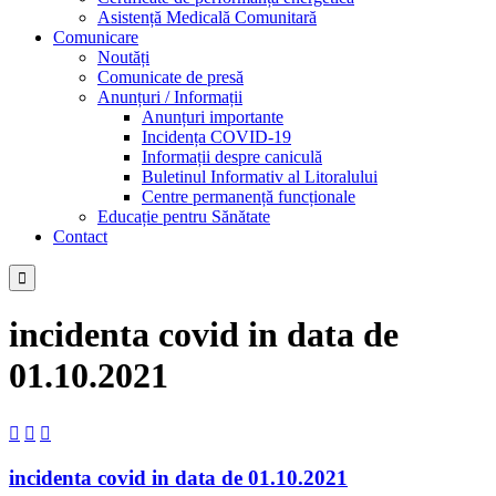
Asistență Medicală Comunitară
Comunicare
Noutăți
Comunicate de presă
Anunțuri / Informații
Anunțuri importante
Incidența COVID-19
Informații despre caniculă
Buletinul Informativ al Litoralului
Centre permanență funcționale
Educație pentru Sănătate
Contact

incidenta covid in data de
01.10.2021



incidenta covid in data de 01.10.2021