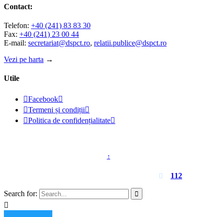
Contact:
Telefon:
+40 (241) 83 83 30
Fax:
+40 (241) 23 00 44
E-mail:
secretariat@dspct.ro
,
relatii.publice@dspct.ro
Vezi pe harta
→
Utile

Facebook


Termeni și condiții


Politica de confidențialitate

© 2023 - DSPJ Constanța
↑
Pentru urgențe apelați
112

Search for:

