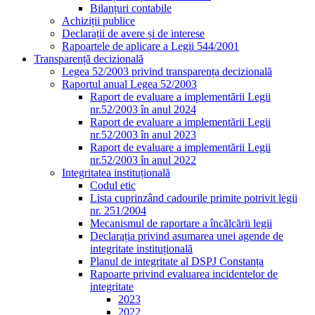
Bilanțuri contabile
Achiziții publice
Declarații de avere și de interese
Rapoartele de aplicare a Legii 544/2001
Transparență decizională
Legea 52/2003 privind transparența decizională
Raportul anual Legea 52/2003
Raport de evaluare a implementării Legii
nr.52/2003 în anul 2024
Raport de evaluare a implementării Legii
nr.52/2003 în anul 2023
Raport de evaluare a implementării Legii
nr.52/2003 în anul 2022
Integritatea instituțională
Codul etic
Lista cuprinzând cadourile primite potrivit legii
nr. 251/2004
Mecanismul de raportare a încălcării legii
Declarația privind asumarea unei agende de
integritate instituțională
Planul de integritate al DSPJ Constanța
Rapoarte privind evaluarea incidentelor de
integritate
2023
2022