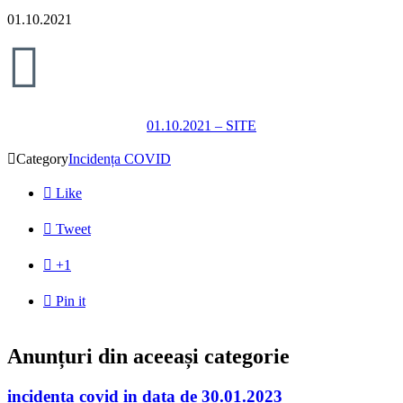
01.10.2021

01.10.2021 – SITE

Category
Incidența COVID

Like

Tweet

+1

Pin it
Anunțuri din aceeași categorie
incidenta covid in data de 30.01.2023