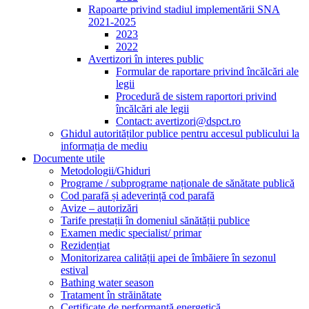
Rapoarte privind stadiul implementării SNA
2021-2025
2023
2022
Avertizori în interes public
Formular de raportare privind încălcări ale
legii
Procedură de sistem raportori privind
încălcări ale legii
Contact: avertizori@dspct.ro
Ghidul autorităților publice pentru accesul publicului la
informația de mediu
Documente utile
Metodologii/Ghiduri
Programe / subprograme naționale de sănătate publică
Cod parafă și adeverință cod parafă
Avize – autorizări
Tarife prestații în domeniul sănătății publice
Examen medic specialist/ primar
Rezidențiat
Monitorizarea calității apei de îmbăiere în sezonul
estival
Bathing water season
Tratament în străinătate
Certificate de performanță energetică