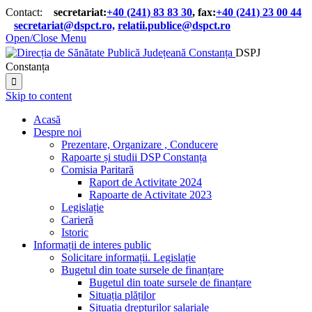
Contact:
secretariat:
+40 (241) 83 83 30
, fax:
+40 (241) 23 00 44

secretariat@dspct.ro,
relatii.publice@dspct.ro

Open/Close Menu
DSPJ
Constanța

Skip to content
Acasă
Despre noi
Prezentare, Organizare , Conducere
Rapoarte și studii DSP Constanța
Comisia Paritară
Raport de Activitate 2024
Rapoarte de Activitate 2023
Legislație
Carieră
Istoric
Informații de interes public
Solicitare informații. Legislație
Bugetul din toate sursele de finanțare
Bugetul din toate sursele de finanțare
Situația plăților
Situația drepturilor salariale