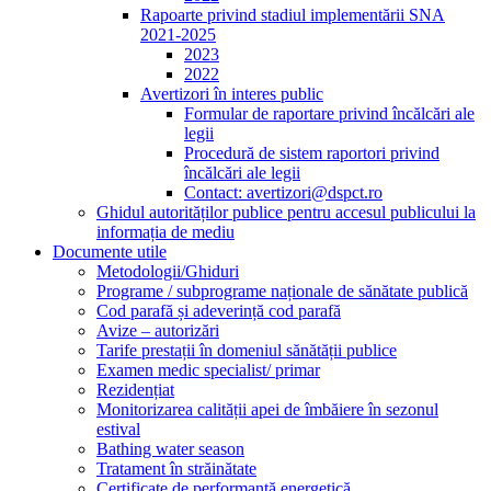
Rapoarte privind stadiul implementării SNA
2021-2025
2023
2022
Avertizori în interes public
Formular de raportare privind încălcări ale
legii
Procedură de sistem raportori privind
încălcări ale legii
Contact: avertizori@dspct.ro
Ghidul autorităților publice pentru accesul publicului la
informația de mediu
Documente utile
Metodologii/Ghiduri
Programe / subprograme naționale de sănătate publică
Cod parafă și adeverință cod parafă
Avize – autorizări
Tarife prestații în domeniul sănătății publice
Examen medic specialist/ primar
Rezidențiat
Monitorizarea calității apei de îmbăiere în sezonul
estival
Bathing water season
Tratament în străinătate
Certificate de performanță energetică