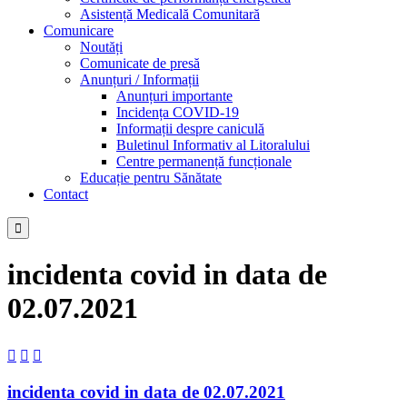
Asistență Medicală Comunitară
Comunicare
Noutăți
Comunicate de presă
Anunțuri / Informații
Anunțuri importante
Incidența COVID-19
Informații despre caniculă
Buletinul Informativ al Litoralului
Centre permanență funcționale
Educație pentru Sănătate
Contact

incidenta covid in data de
02.07.2021



incidenta covid in data de 02.07.2021