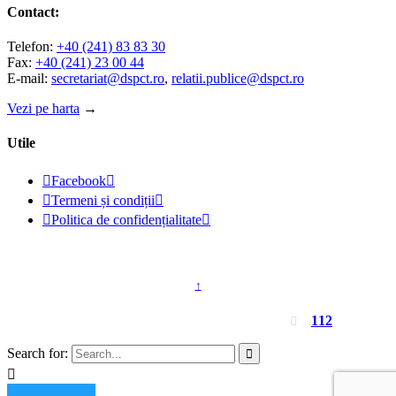
Contact:
Telefon:
+40 (241) 83 83 30
Fax:
+40 (241) 23 00 44
E-mail:
secretariat@dspct.ro
,
relatii.publice@dspct.ro
Vezi pe harta
→
Utile

Facebook


Termeni și condiții


Politica de confidențialitate

© 2023 - DSPJ Constanța
↑
Pentru urgențe apelați
112

Search for:

