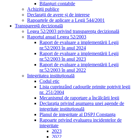
Bilanțuri contabile
Achiziții publice
Declarații de avere și de interese
Rapoartele de aplicare a Legii 544/2001
Transparență decizională
Legea 52/2003 privind transparența decizională
Raportul anual Legea 52/2003
Raport de evaluare a implementării Legii
nr.52/2003 în anul 2024
Raport de evaluare a implementării Legii
nr.52/2003 în anul 2023
Raport de evaluare a implementării Legii
nr.52/2003 în anul 2022
Integritatea instituțională
Codul etic
Lista cuprinzând cadourile primite potrivit legii
nr. 251/2004
Mecanismul de raportare a încălcării legii
Declarația privind asumarea unei agende de
integritate instituțională
Planul de integritate al DSPJ Constanța
Rapoarte privind evaluarea incidentelor de
integritate
2023
2022