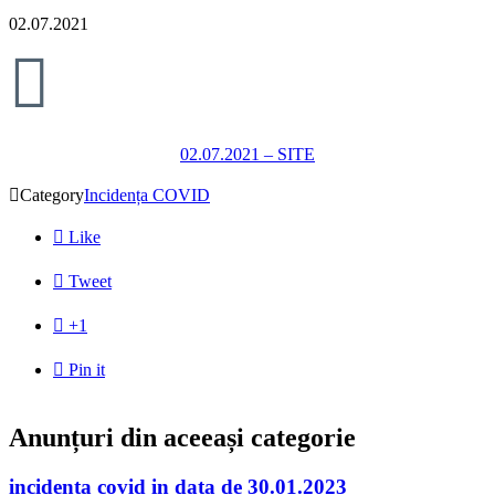
02.07.2021

02.07.2021 – SITE

Category
Incidența COVID

Like

Tweet

+1

Pin it
Anunțuri din aceeași categorie
incidenta covid in data de 30.01.2023