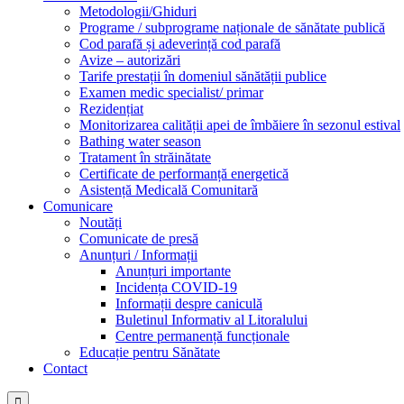
Metodologii/Ghiduri
Programe / subprograme naționale de sănătate publică
Cod parafă și adeverință cod parafă
Avize – autorizări
Tarife prestații în domeniul sănătății publice
Examen medic specialist/ primar
Rezidențiat
Monitorizarea calității apei de îmbăiere în sezonul estival
Bathing water season
Tratament în străinătate
Certificate de performanță energetică
Asistență Medicală Comunitară
Comunicare
Noutăți
Comunicate de presă
Anunțuri / Informații
Anunțuri importante
Incidența COVID-19
Informații despre caniculă
Buletinul Informativ al Litoralului
Centre permanență funcționale
Educație pentru Sănătate
Contact
