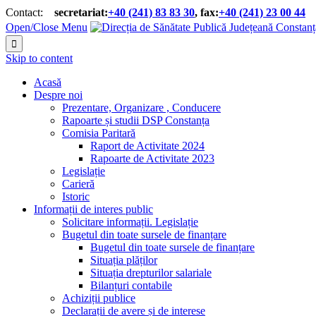
Contact:
secretariat:
+40 (241) 83 83 30
, fax:
+40 (241) 23 00 44


Open/Close Menu

Skip to content
Acasă
Despre noi
Prezentare, Organizare , Conducere
Rapoarte și studii DSP Constanța
Comisia Paritară
Raport de Activitate 2024
Rapoarte de Activitate 2023
Legislație
Carieră
Istoric
Informații de interes public
Solicitare informații. Legislație
Bugetul din toate sursele de finanțare
Bugetul din toate sursele de finanțare
Situația plăților
Situația drepturilor salariale
Bilanțuri contabile
Achiziții publice
Declarații de avere și de interese