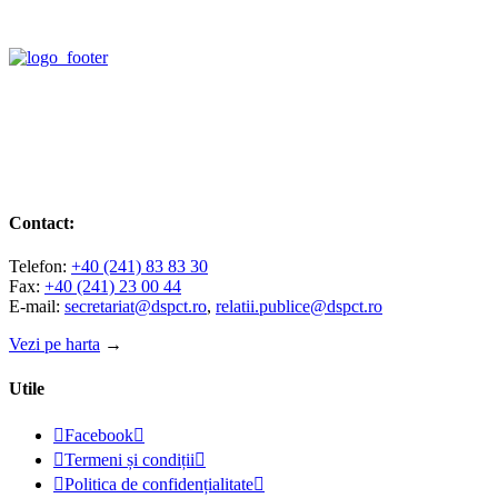
Contact:
Telefon:
+40 (241) 83 83 30
Fax:
+40 (241) 23 00 44
E-mail:
secretariat@dspct.ro
,
relatii.publice@dspct.ro
Vezi pe harta
→
Utile

Facebook


Termeni și condiții


Politica de confidențialitate
