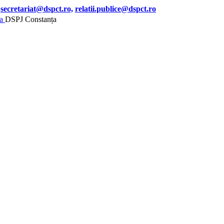
secretariat@dspct.ro,
relatii.publice@dspct.ro
DSPJ Constanța