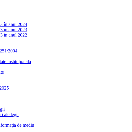
03 în anul 2024
03 în anul 2023
03 în anul 2022
. 251/2004
ate instituțională
ate
-2025
gii
i ale legii
informația de mediu