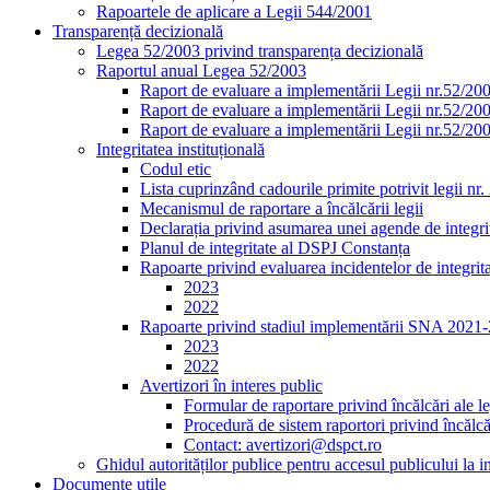
Rapoartele de aplicare a Legii 544/2001
Transparență decizională
Legea 52/2003 privind transparența decizională
Raportul anual Legea 52/2003
Raport de evaluare a implementării Legii nr.52/20
Raport de evaluare a implementării Legii nr.52/20
Raport de evaluare a implementării Legii nr.52/20
Integritatea instituțională
Codul etic
Lista cuprinzând cadourile primite potrivit legii nr
Mecanismul de raportare a încălcării legii
Declarația privind asumarea unei agende de integrit
Planul de integritate al DSPJ Constanța
Rapoarte privind evaluarea incidentelor de integrit
2023
2022
Rapoarte privind stadiul implementării SNA 2021
2023
2022
Avertizori în interes public
Formular de raportare privind încălcări ale le
Procedură de sistem raportori privind încălcăr
Contact: avertizori@dspct.ro
Ghidul autorităților publice pentru accesul publicului la 
Documente utile