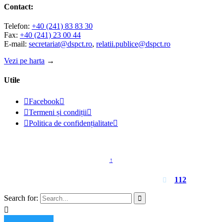
Contact:
Telefon:
+40 (241) 83 83 30
Fax:
+40 (241) 23 00 44
E-mail:
secretariat@dspct.ro
,
relatii.publice@dspct.ro
Vezi pe harta
→
Utile

Facebook


Termeni și condiții


Politica de confidențialitate

© 2023 - DSPJ Constanța
↑
Pentru urgențe apelați
112

Search for:

