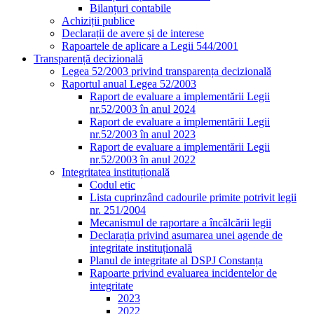
Bilanțuri contabile
Achiziții publice
Declarații de avere și de interese
Rapoartele de aplicare a Legii 544/2001
Transparență decizională
Legea 52/2003 privind transparența decizională
Raportul anual Legea 52/2003
Raport de evaluare a implementării Legii
nr.52/2003 în anul 2024
Raport de evaluare a implementării Legii
nr.52/2003 în anul 2023
Raport de evaluare a implementării Legii
nr.52/2003 în anul 2022
Integritatea instituțională
Codul etic
Lista cuprinzând cadourile primite potrivit legii
nr. 251/2004
Mecanismul de raportare a încălcării legii
Declarația privind asumarea unei agende de
integritate instituțională
Planul de integritate al DSPJ Constanța
Rapoarte privind evaluarea incidentelor de
integritate
2023
2022