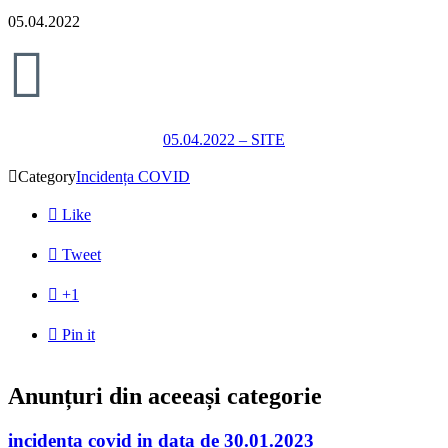
05.04.2022

05.04.2022 – SITE

Category
Incidența COVID

Like

Tweet

+1

Pin it
Anunțuri din aceeași categorie
incidenta covid in data de 30.01.2023