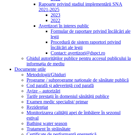
Rapoarte privind stadiul implementării SNA
2021-2025
2023
2022
Avertizori în interes public
Formular de raportare privind încălcări ale
legii
Procedură de sistem raportori privind
încălcări ale legii
Contact: avertizori@dspct.ro
Ghidul autorităților publice pentru accesul publicului la
informația de mediu
Documente utile
Metodologii/Ghiduri
Programe / subprograme naționale de sănătate publică
Cod parafă și adeverință cod parafă
Avize – autorizări
Tarife prestații în domeniul sănătății publice
Examen medic specialist/ primar
Rezidențiat
Monitorizarea calității apei de îmbăiere în sezonul
estival
Bathing water season
Tratament în străinătate
Certificate de performanță energetică