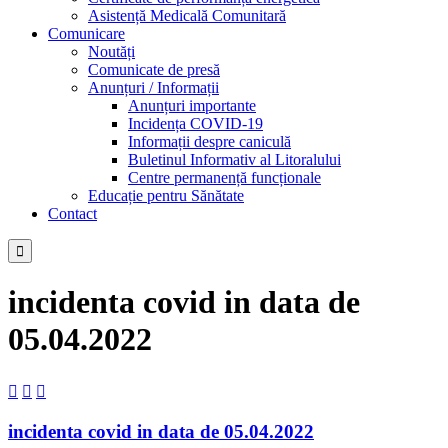
Asistență Medicală Comunitară
Comunicare
Noutăți
Comunicate de presă
Anunțuri / Informații
Anunțuri importante
Incidența COVID-19
Informații despre caniculă
Buletinul Informativ al Litoralului
Centre permanență funcționale
Educație pentru Sănătate
Contact

incidenta covid in data de
05.04.2022



incidenta covid in data de 05.04.2022