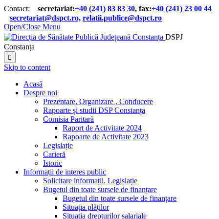
Contact:
secretariat:
+40 (241) 83 83 30
, fax:
+40 (241) 23 00 44

secretariat@dspct.ro,
relatii.publice@dspct.ro

Open/Close Menu
DSPJ
Constanța

Skip to content
Acasă
Despre noi
Prezentare, Organizare , Conducere
Rapoarte și studii DSP Constanța
Comisia Paritară
Raport de Activitate 2024
Rapoarte de Activitate 2023
Legislație
Carieră
Istoric
Informații de interes public
Solicitare informații. Legislație
Bugetul din toate sursele de finanțare
Bugetul din toate sursele de finanțare
Situația plăților
Situația drepturilor salariale