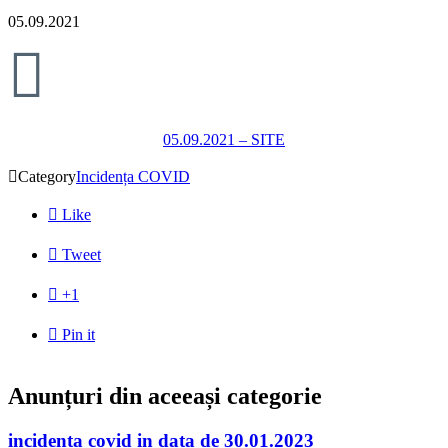
05.09.2021

05.09.2021 – SITE

Category
Incidența COVID

Like

Tweet

+1

Pin it
Anunțuri din aceeași categorie
incidenta covid in data de 30.01.2023