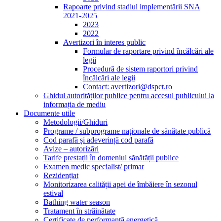
Rapoarte privind stadiul implementării SNA
2021-2025
2023
2022
Avertizori în interes public
Formular de raportare privind încălcări ale
legii
Procedură de sistem raportori privind
încălcări ale legii
Contact: avertizori@dspct.ro
Ghidul autorităților publice pentru accesul publicului la
informația de mediu
Documente utile
Metodologii/Ghiduri
Programe / subprograme naționale de sănătate publică
Cod parafă și adeverință cod parafă
Avize – autorizări
Tarife prestații în domeniul sănătății publice
Examen medic specialist/ primar
Rezidențiat
Monitorizarea calității apei de îmbăiere în sezonul
estival
Bathing water season
Tratament în străinătate
Certificate de performanță energetică