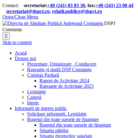
Contact:
secretariat:
+40 (241) 83 83 30
, fax:
+40 (241) 23 00 44

secretariat@dspct.ro,
relatii.publice@dspct.ro

Open/Close Menu
DSPJ
Constanța

Skip to content
Acasă
Despre noi
Prezentare, Organizare , Conducere
Rapoarte și studii DSP Constanța
Comisia Paritară
Raport de Activitate 2024
Rapoarte de Activitate 2023
Legislație
Carieră
Istoric
Informații de interes public
Solicitare informații. Legislație
Bugetul din toate sursele de finanțare
Bugetul din toate sursele de finanțare
Situația plăților
Situația drepturilor salariale