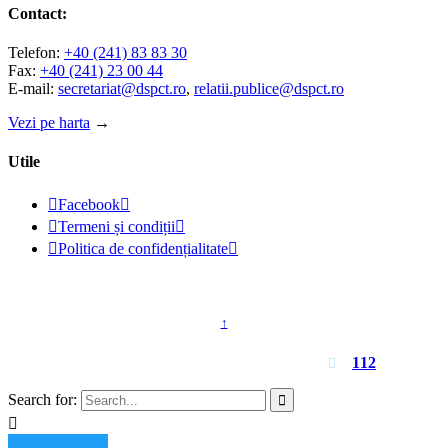
Contact:
Telefon:
+40 (241) 83 83 30
Fax:
+40 (241) 23 00 44
E-mail:
secretariat@dspct.ro
,
relatii.publice@dspct.ro
Vezi pe harta
→
Utile

Facebook


Termeni și condiții


Politica de confidențialitate

© 2023 - DSPJ Constanța
↑
Pentru urgențe apelați
112

Search for:

