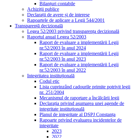
Bilanțuri contabile
Achiziții publice
Declarații de avere și de interese
Rapoartele de aplicare a Legii 544/2001
Transparență decizională
Legea 52/2003 privind transparența decizională
Raportul anual Legea 52/2003
Raport de evaluare a implementării Legii
nr.52/2003 în anul 2024
Raport de evaluare a implementării Legii
nr.52/2003 în anul 2023
Raport de evaluare a implementării Legii
nr.52/2003 în anul 2022
Integritatea instituțională
Codul etic
Lista cuprinzând cadourile primite potrivit legii
nr. 251/2004
Mecanismul de raportare a încălcării legii
Declarația privind asumarea unei agende de
integritate instituțională
Planul de integritate al DSPJ Constanța
Rapoarte privind evaluarea incidentelor de
integritate
2023
2022