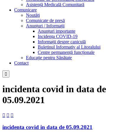
Asistență Medicală Comunitară
Comunicare
Noutăți
Comunicate de presă
Anunțuri / Informații
Anunțuri importante
Incidența COVID-19
Informații despre caniculă
Buletinul Informativ al Litoralului
Centre permanență funcționale
Educație pentru Sănătate
Contact

incidenta covid in data de
05.09.2021



incidenta covid in data de 05.09.2021