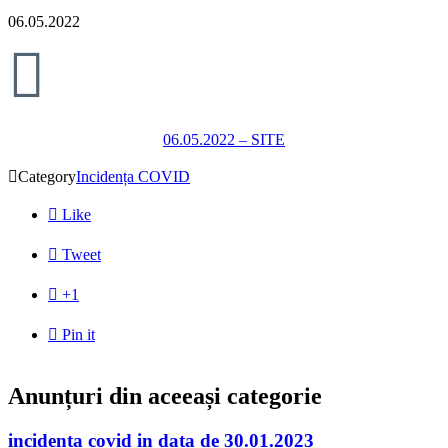
06.05.2022

06.05.2022 – SITE

Category
Incidența COVID

Like

Tweet

+1

Pin it
Anunțuri din aceeași categorie
incidenta covid in data de 30.01.2023