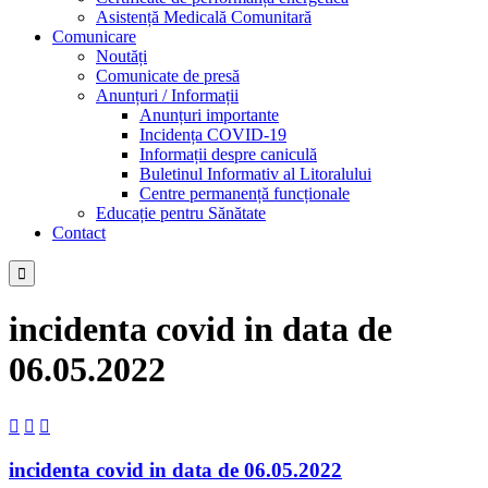
Asistență Medicală Comunitară
Comunicare
Noutăți
Comunicate de presă
Anunțuri / Informații
Anunțuri importante
Incidența COVID-19
Informații despre caniculă
Buletinul Informativ al Litoralului
Centre permanență funcționale
Educație pentru Sănătate
Contact

incidenta covid in data de
06.05.2022



incidenta covid in data de 06.05.2022