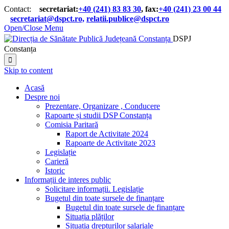
Contact:
secretariat:
+40 (241) 83 83 30
, fax:
+40 (241) 23 00 44

secretariat@dspct.ro,
relatii.publice@dspct.ro

Open/Close Menu
DSPJ
Constanța

Skip to content
Acasă
Despre noi
Prezentare, Organizare , Conducere
Rapoarte și studii DSP Constanța
Comisia Paritară
Raport de Activitate 2024
Rapoarte de Activitate 2023
Legislație
Carieră
Istoric
Informații de interes public
Solicitare informații. Legislație
Bugetul din toate sursele de finanțare
Bugetul din toate sursele de finanțare
Situația plăților
Situația drepturilor salariale