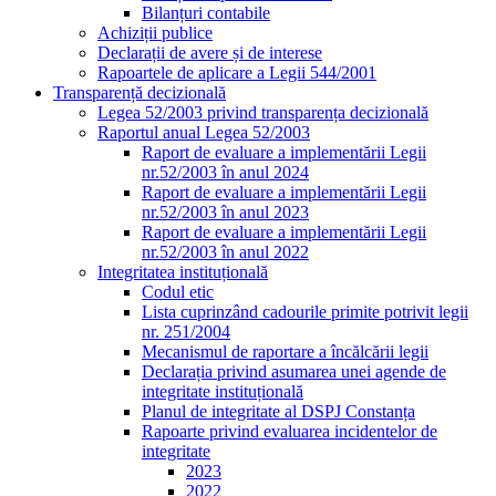
Bilanțuri contabile
Achiziții publice
Declarații de avere și de interese
Rapoartele de aplicare a Legii 544/2001
Transparență decizională
Legea 52/2003 privind transparența decizională
Raportul anual Legea 52/2003
Raport de evaluare a implementării Legii
nr.52/2003 în anul 2024
Raport de evaluare a implementării Legii
nr.52/2003 în anul 2023
Raport de evaluare a implementării Legii
nr.52/2003 în anul 2022
Integritatea instituțională
Codul etic
Lista cuprinzând cadourile primite potrivit legii
nr. 251/2004
Mecanismul de raportare a încălcării legii
Declarația privind asumarea unei agende de
integritate instituțională
Planul de integritate al DSPJ Constanța
Rapoarte privind evaluarea incidentelor de
integritate
2023
2022