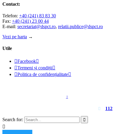
Contact:
Telefon:
+40 (241) 83 83 30
Fax:
+40 (241) 23 00 44
E-mail:
secretariat@dspct.ro
,
relatii.publice@dspct.ro
Vezi pe harta
→
Utile

Facebook


Termeni și condiții


Politica de confidențialitate

© 2023 - DSPJ Constanța
↑
Pentru urgențe apelați
112

Search for:

