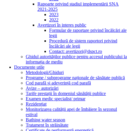
Rapoarte privind stadiul implementării SNA
2021-2025
2023
2022
Avertizori în interes public
Formular de raportare privind încălcări ale
legii
Procedură de sistem raportori privind
încălcări ale legii
Contact: avertizori@dspct.ro
Ghidul autorităților publice pentru accesul publicului la
informația de mediu
Documente utile
Metodologii/Ghiduri
Programe / subprograme naționale de sănătate publică
Cod parafă și adeverință cod parafă
Avize – autorizări
Tarife prestații în domeniul sănătății publice
Examen medic specialist/ primar
Rezidențiat
Monitorizarea calității apei de îmbăiere în sezonul
estival
Bathing water season
Tratament în străinătate
Certificate de performanță energetică