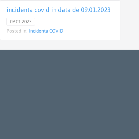
incidenta covid in data de 09.01.2023
09.01.2023
Posted in:
Incidența COVID
P