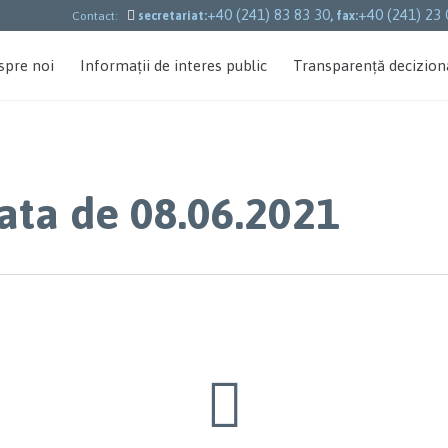
+40 (241) 83 83 30
+40 (241) 23 

Contact:
secretariat:
, fax:
spre noi
Informații de interes public
Transparență decizion
data de 08.06.2021
