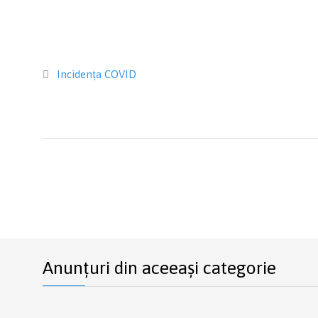
Category
Incidența COVID

Anunțuri din aceeași categorie