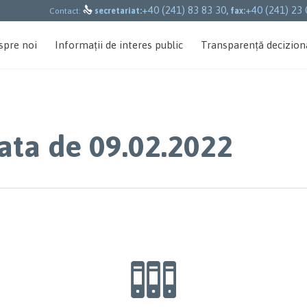
+40 (241) 83 83 30
+40 (241) 23 

Contact:
secretariat:
, fax:
spre noi
Informații de interes public
Transparență decizion
data de 09.02.2022
