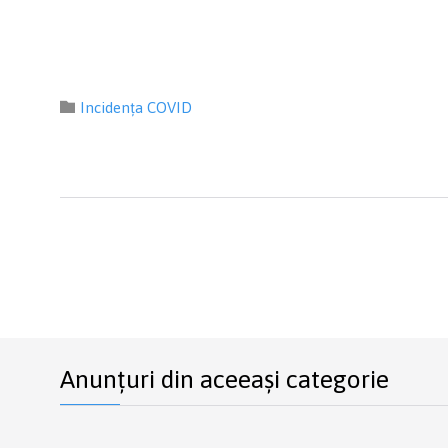
Category

Incidența COVID
Anunțuri din aceeași categorie