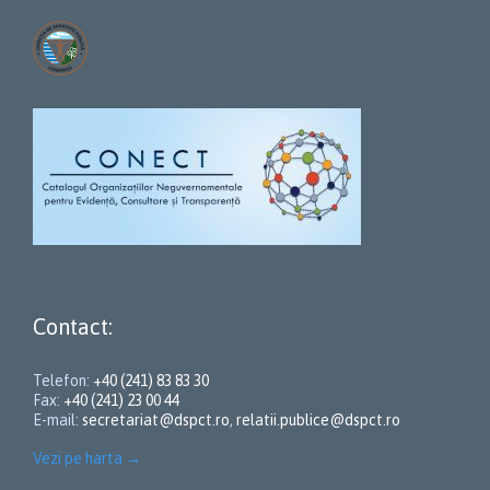
Contact:
Telefon:
+40 (241) 83 83 30
Fax:
+40 (241) 23 00 44
E-mail:
secretariat@dspct.ro
,
relatii.publice@dspct.ro
Vezi pe harta
→