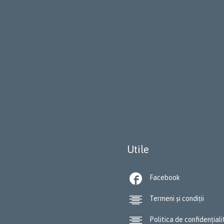
Utile

Facebook

Termeni și condiții

Politica de confidențial