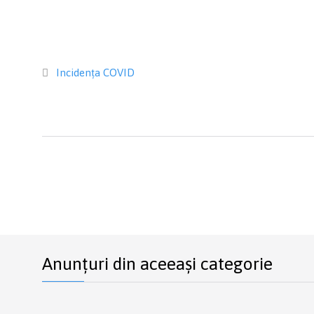
Category
Incidența COVID

Anunțuri din aceeași categorie