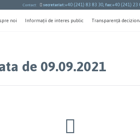
+40 (241) 83 83 30
+40 (241) 23 

Contact:
secretariat:
, fax:
spre noi
Informații de interes public
Transparență decizion
data de 09.09.2021
