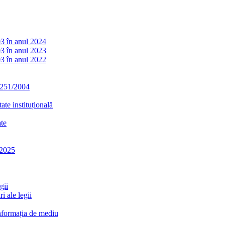
03 în anul 2024
03 în anul 2023
03 în anul 2022
. 251/2004
ate instituțională
ate
-2025
gii
i ale legii
informația de mediu