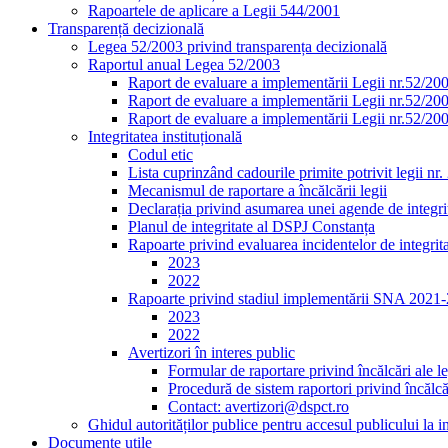
Rapoartele de aplicare a Legii 544/2001
Transparență decizională
Legea 52/2003 privind transparența decizională
Raportul anual Legea 52/2003
Raport de evaluare a implementării Legii nr.52/20
Raport de evaluare a implementării Legii nr.52/20
Raport de evaluare a implementării Legii nr.52/20
Integritatea instituțională
Codul etic
Lista cuprinzând cadourile primite potrivit legii nr
Mecanismul de raportare a încălcării legii
Declarația privind asumarea unei agende de integrit
Planul de integritate al DSPJ Constanța
Rapoarte privind evaluarea incidentelor de integrit
2023
2022
Rapoarte privind stadiul implementării SNA 2021
2023
2022
Avertizori în interes public
Formular de raportare privind încălcări ale le
Procedură de sistem raportori privind încălcăr
Contact: avertizori@dspct.ro
Ghidul autorităților publice pentru accesul publicului la 
Documente utile