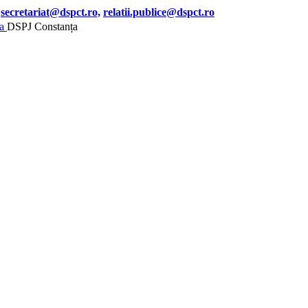
secretariat@dspct.ro,
relatii.publice@dspct.ro
DSPJ Constanța