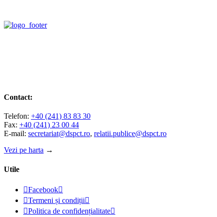
Contact:
Telefon:
+40 (241) 83 83 30
Fax:
+40 (241) 23 00 44
E-mail:
secretariat@dspct.ro
,
relatii.publice@dspct.ro
Vezi pe harta
→
Utile

Facebook


Termeni și condiții


Politica de confidențialitate
