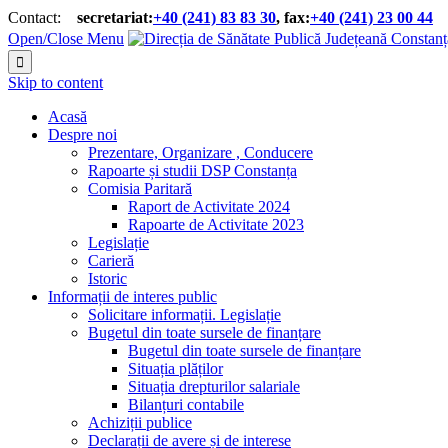
Contact:
secretariat:
+40 (241) 83 83 30
, fax:
+40 (241) 23 00 44


Open/Close Menu

Skip to content
Acasă
Despre noi
Prezentare, Organizare , Conducere
Rapoarte și studii DSP Constanța
Comisia Paritară
Raport de Activitate 2024
Rapoarte de Activitate 2023
Legislație
Carieră
Istoric
Informații de interes public
Solicitare informații. Legislație
Bugetul din toate sursele de finanțare
Bugetul din toate sursele de finanțare
Situația plăților
Situația drepturilor salariale
Bilanțuri contabile
Achiziții publice
Declarații de avere și de interese