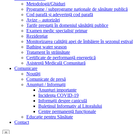
Metodologii/Ghiduri
Programe / subprograme naționale de sănătate publică
Cod parafă și adeverință cod parafă
Avize – autorizări
Tarife prestații în domeniul sănătății publice
Examen medic specialist/ primar
Rezidențiat
Monitorizarea calității apei de îmbăiere în sezonul estival
Bathing water season
Tratament în străinătate
Certificate de performanță energetică
Asistență Medicală Comunitară
Comunicare
Noutăți
Comunicate de presă
Anunțuri / Informații
Anunțuri importante
Incidența COVID-19
Informații despre caniculă
Buletinul Informativ al Litoralului
Centre permanență funcționale
Educație pentru Sănătate
Contact
