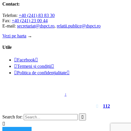
Contact:
Telefon:
+40 (241) 83 83 30
Fax:
+40 (241) 23 00 44
E-mail:
secretariat@dspct.ro
,
relatii.publice@dspct.ro
Vezi pe harta
→
Utile

Facebook


Termeni și condiții


Politica de confidențialitate

© 2023 - DSPJ Constanța
↑
Pentru urgențe apelați
112

Search for:

