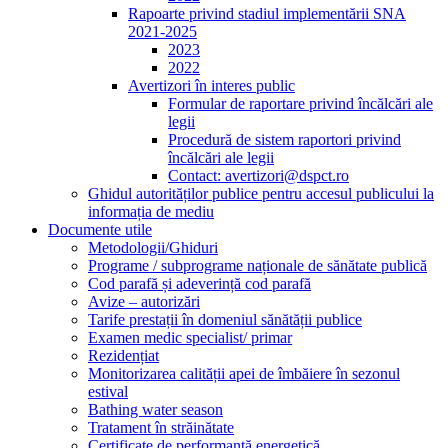
Rapoarte privind stadiul implementării SNA
2021-2025
2023
2022
Avertizori în interes public
Formular de raportare privind încălcări ale
legii
Procedură de sistem raportori privind
încălcări ale legii
Contact: avertizori@dspct.ro
Ghidul autorităților publice pentru accesul publicului la
informația de mediu
Documente utile
Metodologii/Ghiduri
Programe / subprograme naționale de sănătate publică
Cod parafă și adeverință cod parafă
Avize – autorizări
Tarife prestații în domeniul sănătății publice
Examen medic specialist/ primar
Rezidențiat
Monitorizarea calității apei de îmbăiere în sezonul
estival
Bathing water season
Tratament în străinătate
Certificate de performanță energetică