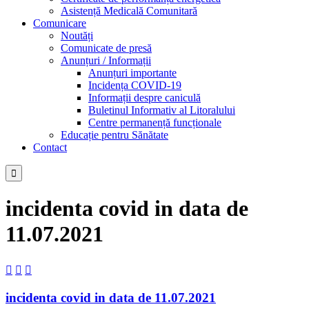
Asistență Medicală Comunitară
Comunicare
Noutăți
Comunicate de presă
Anunțuri / Informații
Anunțuri importante
Incidența COVID-19
Informații despre caniculă
Buletinul Informativ al Litoralului
Centre permanență funcționale
Educație pentru Sănătate
Contact

incidenta covid in data de
11.07.2021



incidenta covid in data de 11.07.2021