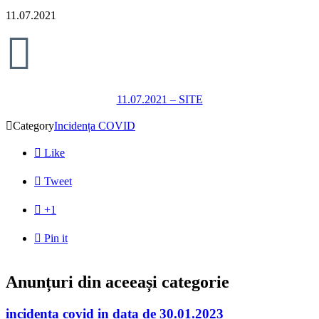
11.07.2021

11.07.2021 – SITE

Category
Incidența COVID

Like

Tweet

+1

Pin it
Anunțuri din aceeași categorie
incidenta covid in data de 30.01.2023