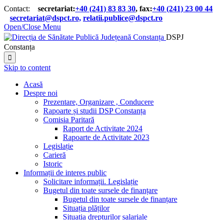
Contact:
secretariat:
+40 (241) 83 83 30
, fax:
+40 (241) 23 00 44

secretariat@dspct.ro,
relatii.publice@dspct.ro

Open/Close Menu
DSPJ
Constanța

Skip to content
Acasă
Despre noi
Prezentare, Organizare , Conducere
Rapoarte și studii DSP Constanța
Comisia Paritară
Raport de Activitate 2024
Rapoarte de Activitate 2023
Legislație
Carieră
Istoric
Informații de interes public
Solicitare informații. Legislație
Bugetul din toate sursele de finanțare
Bugetul din toate sursele de finanțare
Situația plăților
Situația drepturilor salariale