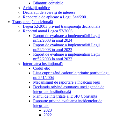
Bilanțuri contabile
Achiziții publice
Declarații de avere și de interese
Rapoartele de aplicare a Legii 544/2001
Transparență decizională
Legea 52/2003 privind transparența decizională
Raportul anual Legea 52/2003
Raport de evaluare a implementării Legii
nr.52/2003 în anul 2024
Raport de evaluare a implementării Legii
nr.52/2003 în anul 2023
Raport de evaluare a implementării Legii
nr.52/2003 în anul 2022
Integritatea instituțională
Codul etic
Lista cuprinzând cadourile primite potrivit legii
nr. 251/2004
Mecanismul de raportare a încălcării legii
Declarația privind asumarea unei agende de
integritate instituțională
Planul de integritate al DSPJ Constanța
Rapoarte privind evaluarea incidentelor de
integritate
2023
2022