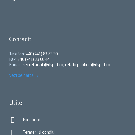
Contact:
Telefon:
+40 (241) 83 83 30
Fax:
+40 (241) 23 00 44
E-mail:
secretariat@dspct.ro
,
relatii.publice@dspct.ro
Vezi pe harta
→
Utile

Facebook

Termeni și condiții