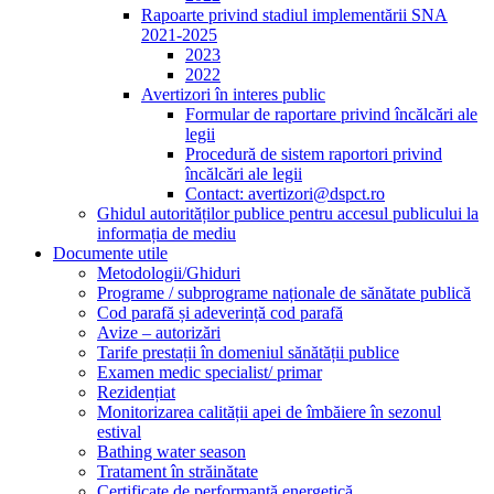
Rapoarte privind stadiul implementării SNA
2021-2025
2023
2022
Avertizori în interes public
Formular de raportare privind încălcări ale
legii
Procedură de sistem raportori privind
încălcări ale legii
Contact: avertizori@dspct.ro
Ghidul autorităților publice pentru accesul publicului la
informația de mediu
Documente utile
Metodologii/Ghiduri
Programe / subprograme naționale de sănătate publică
Cod parafă și adeverință cod parafă
Avize – autorizări
Tarife prestații în domeniul sănătății publice
Examen medic specialist/ primar
Rezidențiat
Monitorizarea calității apei de îmbăiere în sezonul
estival
Bathing water season
Tratament în străinătate
Certificate de performanță energetică