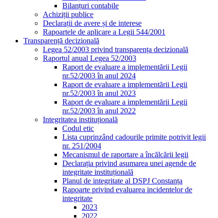
Bilanțuri contabile
Achiziții publice
Declarații de avere și de interese
Rapoartele de aplicare a Legii 544/2001
Transparență decizională
Legea 52/2003 privind transparența decizională
Raportul anual Legea 52/2003
Raport de evaluare a implementării Legii
nr.52/2003 în anul 2024
Raport de evaluare a implementării Legii
nr.52/2003 în anul 2023
Raport de evaluare a implementării Legii
nr.52/2003 în anul 2022
Integritatea instituțională
Codul etic
Lista cuprinzând cadourile primite potrivit legii
nr. 251/2004
Mecanismul de raportare a încălcării legii
Declarația privind asumarea unei agende de
integritate instituțională
Planul de integritate al DSPJ Constanța
Rapoarte privind evaluarea incidentelor de
integritate
2023
2022