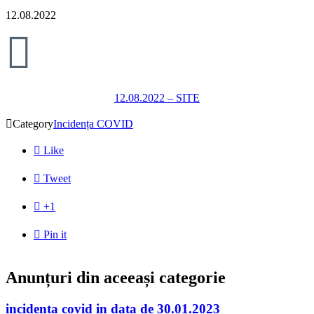
12.08.2022

12.08.2022 – SITE

Category
Incidența COVID

Like

Tweet

+1

Pin it
Anunțuri din aceeași categorie
incidenta covid in data de 30.01.2023