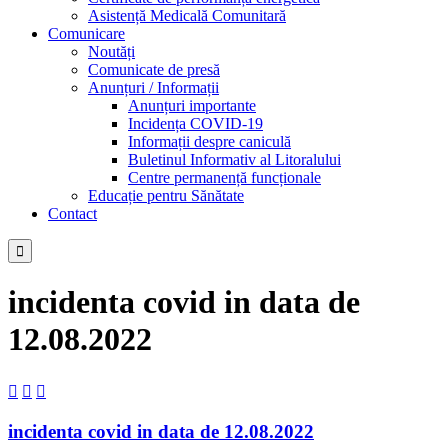
Asistență Medicală Comunitară
Comunicare
Noutăți
Comunicate de presă
Anunțuri / Informații
Anunțuri importante
Incidența COVID-19
Informații despre caniculă
Buletinul Informativ al Litoralului
Centre permanență funcționale
Educație pentru Sănătate
Contact

incidenta covid in data de
12.08.2022



incidenta covid in data de 12.08.2022