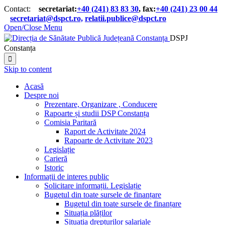
Contact:
secretariat:
+40 (241) 83 83 30
, fax:
+40 (241) 23 00 44

secretariat@dspct.ro,
relatii.publice@dspct.ro

Open/Close Menu
DSPJ
Constanța

Skip to content
Acasă
Despre noi
Prezentare, Organizare , Conducere
Rapoarte și studii DSP Constanța
Comisia Paritară
Raport de Activitate 2024
Rapoarte de Activitate 2023
Legislație
Carieră
Istoric
Informații de interes public
Solicitare informații. Legislație
Bugetul din toate sursele de finanțare
Bugetul din toate sursele de finanțare
Situația plăților
Situația drepturilor salariale