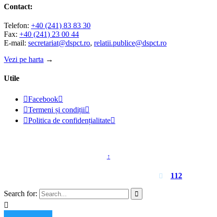
Contact:
Telefon:
+40 (241) 83 83 30
Fax:
+40 (241) 23 00 44
E-mail:
secretariat@dspct.ro
,
relatii.publice@dspct.ro
Vezi pe harta
→
Utile

Facebook


Termeni și condiții


Politica de confidențialitate

© 2023 - DSPJ Constanța
↑
Pentru urgențe apelați
112

Search for:

