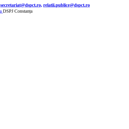
secretariat@dspct.ro,
relatii.publice@dspct.ro
DSPJ Constanța