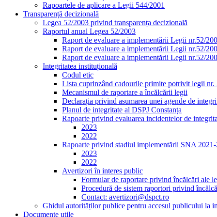
Rapoartele de aplicare a Legii 544/2001
Transparență decizională
Legea 52/2003 privind transparența decizională
Raportul anual Legea 52/2003
Raport de evaluare a implementării Legii nr.52/20
Raport de evaluare a implementării Legii nr.52/20
Raport de evaluare a implementării Legii nr.52/20
Integritatea instituțională
Codul etic
Lista cuprinzând cadourile primite potrivit legii nr
Mecanismul de raportare a încălcării legii
Declarația privind asumarea unei agende de integrit
Planul de integritate al DSPJ Constanța
Rapoarte privind evaluarea incidentelor de integrit
2023
2022
Rapoarte privind stadiul implementării SNA 2021
2023
2022
Avertizori în interes public
Formular de raportare privind încălcări ale le
Procedură de sistem raportori privind încălcăr
Contact: avertizori@dspct.ro
Ghidul autorităților publice pentru accesul publicului la 
Documente utile