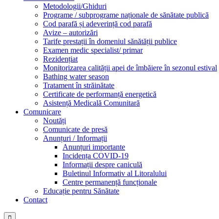
Metodologii/Ghiduri
Programe / subprograme naționale de sănătate publică
Cod parafă și adeverință cod parafă
Avize – autorizări
Tarife prestații în domeniul sănătății publice
Examen medic specialist/ primar
Rezidențiat
Monitorizarea calității apei de îmbăiere în sezonul estival
Bathing water season
Tratament în străinătate
Certificate de performanță energetică
Asistență Medicală Comunitară
Comunicare
Noutăți
Comunicate de presă
Anunțuri / Informații
Anunțuri importante
Incidența COVID-19
Informații despre caniculă
Buletinul Informativ al Litoralului
Centre permanență funcționale
Educație pentru Sănătate
Contact
