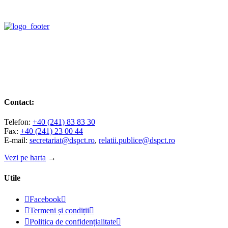
Contact:
Telefon:
+40 (241) 83 83 30
Fax:
+40 (241) 23 00 44
E-mail:
secretariat@dspct.ro
,
relatii.publice@dspct.ro
Vezi pe harta
→
Utile

Facebook


Termeni și condiții


Politica de confidențialitate
