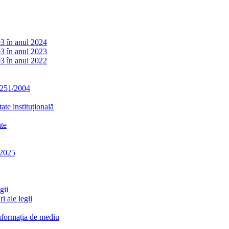
03 în anul 2024
03 în anul 2023
03 în anul 2022
. 251/2004
ate instituțională
ate
-2025
gii
i ale legii
informația de mediu