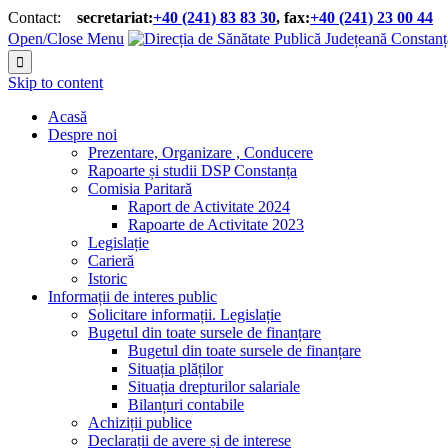
Contact:
secretariat:
+40 (241) 83 83 30
, fax:
+40 (241) 23 00 44


Open/Close Menu

Skip to content
Acasă
Despre noi
Prezentare, Organizare , Conducere
Rapoarte și studii DSP Constanța
Comisia Paritară
Raport de Activitate 2024
Rapoarte de Activitate 2023
Legislație
Carieră
Istoric
Informații de interes public
Solicitare informații. Legislație
Bugetul din toate sursele de finanțare
Bugetul din toate sursele de finanțare
Situația plăților
Situația drepturilor salariale
Bilanțuri contabile
Achiziții publice
Declarații de avere și de interese