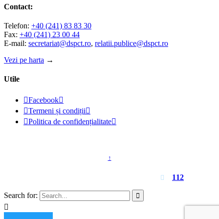
Contact:
Telefon:
+40 (241) 83 83 30
Fax:
+40 (241) 23 00 44
E-mail:
secretariat@dspct.ro
,
relatii.publice@dspct.ro
Vezi pe harta
→
Utile

Facebook


Termeni și condiții


Politica de confidențialitate

© 2023 - DSPJ Constanța
↑
Pentru urgențe apelați
112

Search for:

