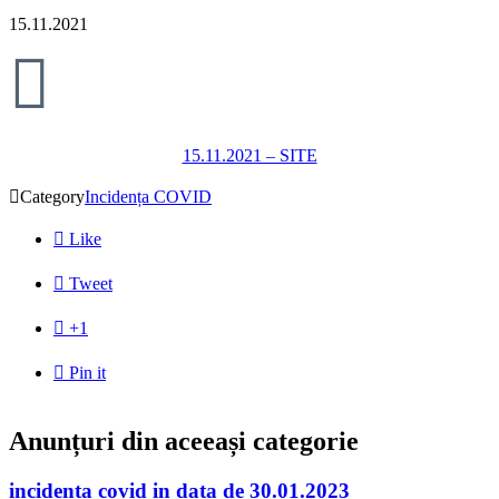
15.11.2021

15.11.2021 – SITE

Category
Incidența COVID

Like

Tweet

+1

Pin it
Anunțuri din aceeași categorie
incidenta covid in data de 30.01.2023