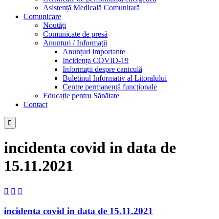
Asistență Medicală Comunitară
Comunicare
Noutăți
Comunicate de presă
Anunțuri / Informații
Anunțuri importante
Incidența COVID-19
Informații despre caniculă
Buletinul Informativ al Litoralului
Centre permanență funcționale
Educație pentru Sănătate
Contact

incidenta covid in data de
15.11.2021



incidenta covid in data de 15.11.2021