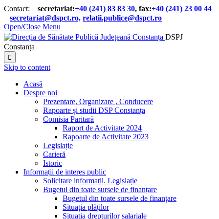
Contact:
secretariat:
+40 (241) 83 83 30
, fax:
+40 (241) 23 00 44

secretariat@dspct.ro,
relatii.publice@dspct.ro

Open/Close Menu
DSPJ
Constanța

Skip to content
Acasă
Despre noi
Prezentare, Organizare , Conducere
Rapoarte și studii DSP Constanța
Comisia Paritară
Raport de Activitate 2024
Rapoarte de Activitate 2023
Legislație
Carieră
Istoric
Informații de interes public
Solicitare informații. Legislație
Bugetul din toate sursele de finanțare
Bugetul din toate sursele de finanțare
Situația plăților
Situația drepturilor salariale