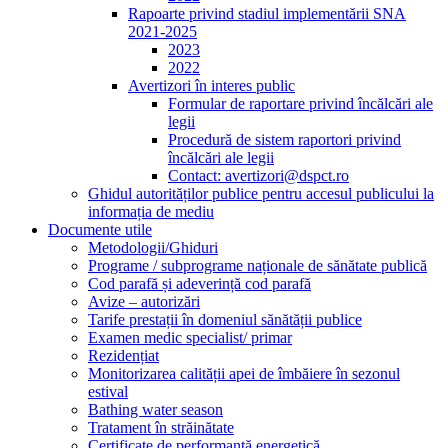
Rapoarte privind stadiul implementării SNA
2021-2025
2023
2022
Avertizori în interes public
Formular de raportare privind încălcări ale
legii
Procedură de sistem raportori privind
încălcări ale legii
Contact: avertizori@dspct.ro
Ghidul autorităților publice pentru accesul publicului la
informația de mediu
Documente utile
Metodologii/Ghiduri
Programe / subprograme naționale de sănătate publică
Cod parafă și adeverință cod parafă
Avize – autorizări
Tarife prestații în domeniul sănătății publice
Examen medic specialist/ primar
Rezidențiat
Monitorizarea calității apei de îmbăiere în sezonul
estival
Bathing water season
Tratament în străinătate
Certificate de performanță energetică