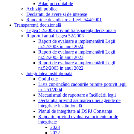
Bilanțuri contabile
Achiziții publice
Declarații de avere și de interese
Rapoartele de aplicare a Legii 544/2001
Transparență decizională
Legea 52/2003 privind transparența decizională
Raportul anual Legea 52/2003
Raport de evaluare a implementării Legii
nr.52/2003 în anul 2024
Raport de evaluare a implementării Legii
nr.52/2003 în anul 2023
Raport de evaluare a implementării Legii
nr.52/2003 în anul 2022
Integritatea instituțională
Codul etic
Lista cuprinzând cadourile primite potrivit legii
nr. 251/2004
Mecanismul de raportare a încălcării legii
Declarația privind asumarea unei agende de
integritate instituțională
Planul de integritate al DSPJ Constanța
Rapoarte privind evaluarea incidentelor de
integritate
2023
2022