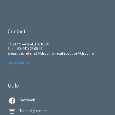
Contact:
Telefon:
+40 (241) 83 83 30
Fax:
+40 (241) 23 00 44
E-mail:
secretariat@dspct.ro
,
relatii.publice@dspct.ro
Vezi pe harta
→
Utile

Facebook

Termeni și condiții