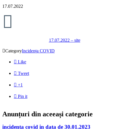
17.07.2022

17.07.2022 – site

Category
Incidența COVID

Like

Tweet

+1

Pin it
Anunțuri din aceeași categorie
incidenta covid in data de 30.01.2023