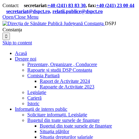
Contact:
secretariat:
+40 (241) 83 83 30
, fax:
+40 (241) 23 00 44

secretariat@dspct.ro,
relatii.publice@dspct.ro

Open/Close Menu
DSPJ
Constanța

Skip to content
Acasă
Despre noi
Prezentare, Organizare , Conducere
Rapoarte și studii DSP Constanța
Comisia Paritară
Raport de Activitate 2024
Rapoarte de Activitate 2023
Legislație
Carieră
Istoric
Informații de interes public
Solicitare informații. Legislație
Bugetul din toate sursele de finanțare
Bugetul din toate sursele de finanțare
Situația plăților
Situația drepturilor salariale