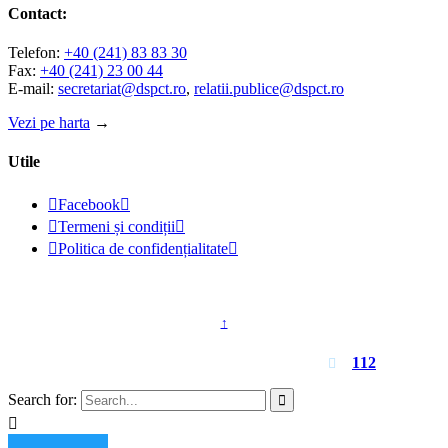
Contact:
Telefon:
+40 (241) 83 83 30
Fax:
+40 (241) 23 00 44
E-mail:
secretariat@dspct.ro
,
relatii.publice@dspct.ro
Vezi pe harta
→
Utile

Facebook


Termeni și condiții


Politica de confidențialitate

© 2023 - DSPJ Constanța
↑
Pentru urgențe apelați
112

Search for:

