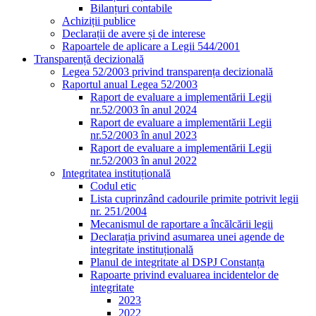
Bilanțuri contabile
Achiziții publice
Declarații de avere și de interese
Rapoartele de aplicare a Legii 544/2001
Transparență decizională
Legea 52/2003 privind transparența decizională
Raportul anual Legea 52/2003
Raport de evaluare a implementării Legii
nr.52/2003 în anul 2024
Raport de evaluare a implementării Legii
nr.52/2003 în anul 2023
Raport de evaluare a implementării Legii
nr.52/2003 în anul 2022
Integritatea instituțională
Codul etic
Lista cuprinzând cadourile primite potrivit legii
nr. 251/2004
Mecanismul de raportare a încălcării legii
Declarația privind asumarea unei agende de
integritate instituțională
Planul de integritate al DSPJ Constanța
Rapoarte privind evaluarea incidentelor de
integritate
2023
2022