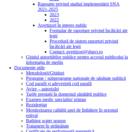
Rapoarte privind stadiul implementării SNA
2021-2025
2023
2022
Avertizori în interes public
Formular de raportare privind încălcări ale
legii
Procedură de sistem raportori privind
încălcări ale legii
Contact: avertizori@dspct.ro
Ghidul autorităților publice pentru accesul publicului la
informația de mediu
Documente utile
Metodologii/Ghiduri
Programe / subprograme naționale de sănătate publică
Cod parafă și adeverință cod parafă
Avize – autorizări
Tarife prestații în domeniul sănătății publice
Examen medic specialist/ primar
Rezidențiat
Monitorizarea calității apei de îmbăiere în sezonul
estival
Bathing water season
Tratament în străinătate
Certificate de performanță energetică