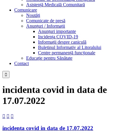
Asistență Medicală Comunitară
Comunicare
Noutăți
Comunicate de presă
Anunțuri / Informații
Anunțuri importante
Incidența COVID-19
Informații despre caniculă
Buletinul Informativ al Litoralului
Centre permanență funcționale
Educație pentru Sănătate
Contact

incidenta covid in data de
17.07.2022



incidenta covid in data de 17.07.2022