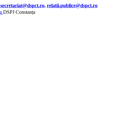
secretariat@dspct.ro,
relatii.publice@dspct.ro
DSPJ Constanța