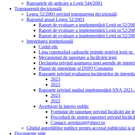
Rapoartele de aplicare a Legii 544/2001
Transparență decizională
Legea 52/2003 privind transparența decizională
Raportul anual Legea 52/2003
Raport de evaluare a implementării Legii nr.52/20
Raport de evaluare a implementării Legii nr.52/20
Raport de evaluare a implementării Legii nr.52/20
Integritatea instituțională
Codul etic
Lista cuprinzând cadourile primite potrivit legii nr
Mecanismul de raportare a încălcării legii
Declarația privind asumarea unei agende de integrit
Planul de integritate al DSPJ Constanța
Rapoarte privind evaluarea incidentelor de integrit
2023
2022
Rapoarte privind stadiul implementării SNA 2021
2023
2022
Avertizori în interes public
Formular de raportare privind încălcări ale le
Procedură de sistem raportori privind încălcăr
Contact: avertizori@dspct.ro
Ghidul autorităților publice pentru accesul publicului la 
Documente utile