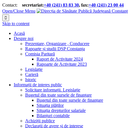
Contact:
secretariat:
+40 (241) 83 83 30
, fax:
+40 (241) 23 00 44


Open/Close Menu

Skip to content
Acasă
Despre noi
Prezentare, Organizare , Conducere
Rapoarte și studii DSP Constanța
Comisia Paritară
Raport de Activitate 2024
Rapoarte de Activitate 2023
Legislație
Carieră
Istoric
Informații de interes public
Solicitare informații. Legislație
Bugetul din toate sursele de finanțare
Bugetul din toate sursele de finanțare
Situația plăților
Situația drepturilor salariale
Bilanțuri contabile
Achiziții publice
Declarații de avere și de interese