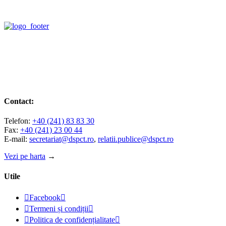
Contact:
Telefon:
+40 (241) 83 83 30
Fax:
+40 (241) 23 00 44
E-mail:
secretariat@dspct.ro
,
relatii.publice@dspct.ro
Vezi pe harta
→
Utile

Facebook


Termeni și condiții


Politica de confidențialitate
