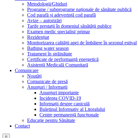
Metodologii/Ghiduri
Programe / subprograme naționale de sănătate publică
Cod parafă și adeverință cod parafă
Avize – autorizări
Tarife prestații în domeniul sănătății publice
Examen medic specialist/ primar
Rezidențiat
Monitorizarea calității apei de îmbăiere în sezonul estival
Bathing water season
Tratament în străinătate
Certificate de performanță energetică
Asistență Medicală Comunitară
Comunicare
Noutăți
Comunicate de presă
Anunțuri / Informații
Anunțuri importante
Incidența COVID-19
Informații despre caniculă
Buletinul Informativ al Litoralului
Centre permanență funcționale
Educație pentru Sănătate
Contact
