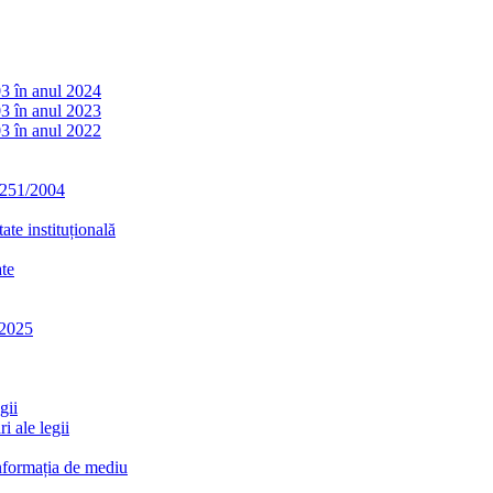
03 în anul 2024
03 în anul 2023
03 în anul 2022
. 251/2004
ate instituțională
ate
-2025
gii
i ale legii
informația de mediu