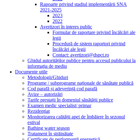
Rapoarte privind stadiul implementării SNA
2021-2025
2023
2022
Avertizori în interes public
Formular de raportare privind încălcări ale
legii
Procedură de sistem raportori privind
încălcări ale legii
Contact: avertizori@dspct.ro
Ghidul autorităților publice pentru accesul publicului la
informația de mediu
Documente utile
Metodologii/Ghiduri
Programe / subprograme naționale de sănătate publică
Cod parafă și adeverință cod parafă
Avize – autorizări
Tarife prestații în domeniul sănătății publice
Examen medic specialist/ primar
Rezidențiat
Monitorizarea calității apei de îmbăiere în sezonul
estival
Bathing water season
Tratament în străinătate
Certificate de performanță energetică