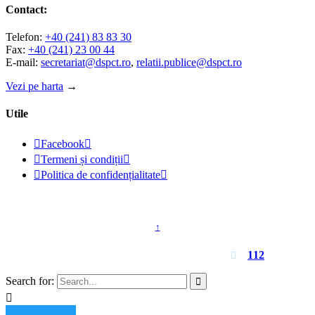
Contact:
Telefon:
+40 (241) 83 83 30
Fax:
+40 (241) 23 00 44
E-mail:
secretariat@dspct.ro
,
relatii.publice@dspct.ro
Vezi pe harta
→
Utile

Facebook


Termeni și condiții


Politica de confidențialitate

© 2023 - DSPJ Constanța
↑
Pentru urgențe apelați
112

Search for:

