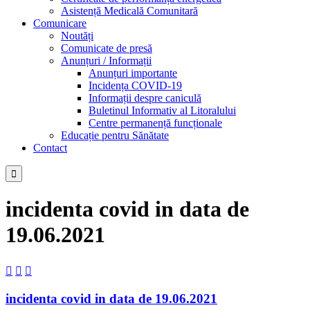
Asistență Medicală Comunitară
Comunicare
Noutăți
Comunicate de presă
Anunțuri / Informații
Anunțuri importante
Incidența COVID-19
Informații despre caniculă
Buletinul Informativ al Litoralului
Centre permanență funcționale
Educație pentru Sănătate
Contact

incidenta covid in data de
19.06.2021



incidenta covid in data de 19.06.2021