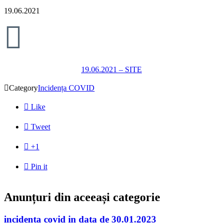
19.06.2021

19.06.2021 – SITE

Category
Incidența COVID

Like

Tweet

+1

Pin it
Anunțuri din aceeași categorie
incidenta covid in data de 30.01.2023