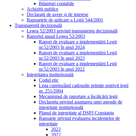
Bilanțuri contabile
Achiziții publice
Declarații de avere și de interese
Rapoartele de aplicare a Legii 544/2001
Transparență decizională
Legea 52/2003 privind transparența decizională
Raportul anual Legea 52/2003
Raport de evaluare a implementării Legii
nr.52/2003 în anul 2024
Raport de evaluare a implementării Legii
nr.52/2003 în anul 2023
Raport de evaluare a implementării Legii
nr.52/2003 în anul 2022
Integritatea instituțională
Codul etic
Lista cuprinzând cadourile primite potrivit legii
nr. 251/2004
Mecanismul de raportare a încălcării legii
Declarația privind asumarea unei agende de
integritate instituțională
Planul de integritate al DSPJ Constanța
Rapoarte privind evaluarea incidentelor de
integritate
2023
2022