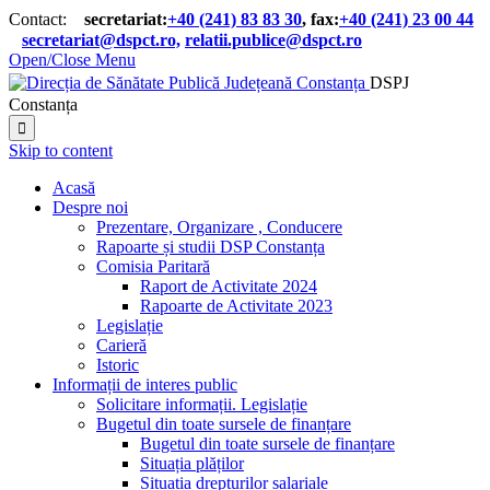
Contact:
secretariat:
+40 (241) 83 83 30
, fax:
+40 (241) 23 00 44

secretariat@dspct.ro,
relatii.publice@dspct.ro

Open/Close Menu
DSPJ
Constanța

Skip to content
Acasă
Despre noi
Prezentare, Organizare , Conducere
Rapoarte și studii DSP Constanța
Comisia Paritară
Raport de Activitate 2024
Rapoarte de Activitate 2023
Legislație
Carieră
Istoric
Informații de interes public
Solicitare informații. Legislație
Bugetul din toate sursele de finanțare
Bugetul din toate sursele de finanțare
Situația plăților
Situația drepturilor salariale