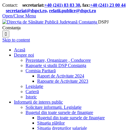
Contact:
secretariat:
+40 (241) 83 83 30
, fax:
+40 (241) 23 00 44

secretariat@dspct.ro,
relatii.publice@dspct.ro

Open/Close Menu
DSPJ
Constanța

Skip to content
Acasă
Despre noi
Prezentare, Organizare , Conducere
Rapoarte și studii DSP Constanța
Comisia Paritară
Raport de Activitate 2024
Rapoarte de Activitate 2023
Legislație
Carieră
Istoric
Informații de interes public
Solicitare informații. Legislație
Bugetul din toate sursele de finanțare
Bugetul din toate sursele de finanțare
Situația plăților
Situația drepturilor salariale