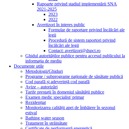
Rapoarte privind stadiul implementării SNA
2021-2025
2023
2022
Avertizori în interes public
Formular de raportare privind încălcări ale
legii
Procedură de sistem raportori privind
încălcări ale legii
Contact: avertizori@dspct.ro
Ghidul autorităților publice pentru accesul publicului la
informația de mediu
Documente utile
Metodologii/Ghiduri
Programe / subprograme naționale de sănătate publică
Cod parafă și adeverință cod parafă
Avize – autorizări
Tarife prestații în domeniul sănătății publice
Examen medic specialist/ primar
Rezidențiat
Monitorizarea calității apei de îmbăiere în sezonul
estival
Bathing water season
Tratament în străinătate
Certificate de performanță energetică