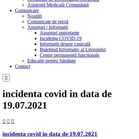
Asistență Medicală Comunitară
Comunicare
Noutăți
Comunicate de presă
Anunțuri / Informații
Anunțuri importante
Incidența COVID-19
Informații despre caniculă
Buletinul Informativ al Litoralului
Centre permanență funcționale
Educație pentru Sănătate
Contact

incidenta covid in data de
19.07.2021



incidenta covid in data de 19.07.2021