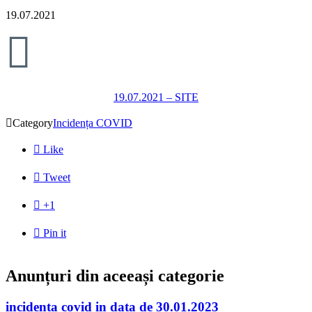
19.07.2021

19.07.2021 – SITE

Category
Incidența COVID

Like

Tweet

+1

Pin it
Anunțuri din aceeași categorie
incidenta covid in data de 30.01.2023