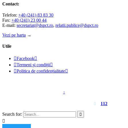
Contact:
Telefon:
+40 (241) 83 83 30
Fax:
+40 (241) 23 00 44
E-mail:
secretariat@dspct.ro
,
relatii.publice@dspct.ro
Vezi pe harta
→
Utile

Facebook


Termeni și condiții


Politica de confidențialitate

© 2023 - DSPJ Constanța
↑
Pentru urgențe apelați
112

Search for:

