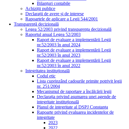
Bilanțuri contabile
Achiziții publice
Declarații de avere și de interese
Rapoartele de aplicare a Legii 544/2001
Transparență decizională
Legea 52/2003 privind transparența decizională
Raportul anual Legea 52/2003
Raport de evaluare a implementării Legii
nr.52/2003 în anul 2024
Raport de evaluare a implementării Legii
nr.52/2003 în anul 2023
Raport de evaluare a implementării Legii
nr.52/2003 în anul 2022
Integritatea instituțională
Codul etic
Lista cuprinzând cadourile primite potrivit legii
nr. 251/2004
Mecanismul de raportare a încălcării legii
Declarația privind asumarea unei agende de
integritate instituțională
Planul de integritate al DSPJ Constanța
Rapoarte privind evaluarea incidentelor de
integritate
2023
2022