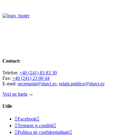
Contact:
Telefon:
+40 (241) 83 83 30
Fax:
+40 (241) 23 00 44
E-mail:
secretariat@dspct.ro
,
relatii.publice@dspct.ro
Vezi pe harta
→
Utile

Facebook


Termeni și condiții


Politica de confidențialitate
