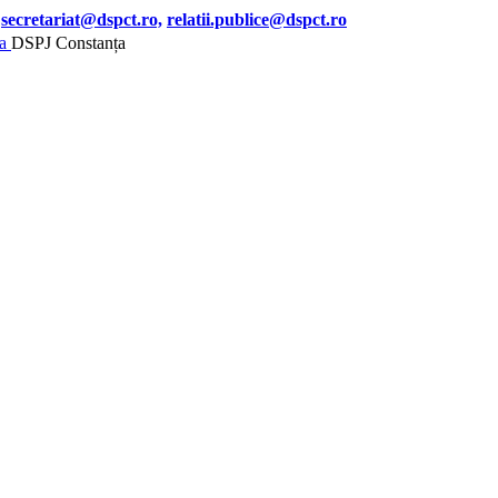
secretariat@dspct.ro,
relatii.publice@dspct.ro
DSPJ Constanța