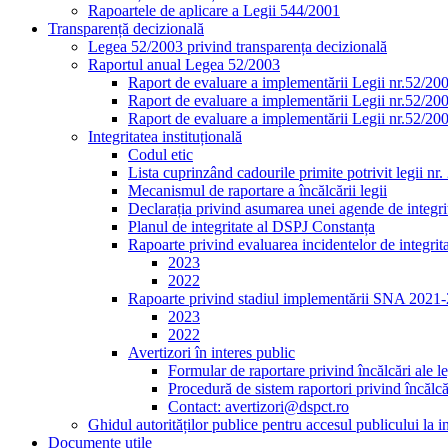
Rapoartele de aplicare a Legii 544/2001
Transparență decizională
Legea 52/2003 privind transparența decizională
Raportul anual Legea 52/2003
Raport de evaluare a implementării Legii nr.52/20
Raport de evaluare a implementării Legii nr.52/20
Raport de evaluare a implementării Legii nr.52/20
Integritatea instituțională
Codul etic
Lista cuprinzând cadourile primite potrivit legii nr
Mecanismul de raportare a încălcării legii
Declarația privind asumarea unei agende de integrit
Planul de integritate al DSPJ Constanța
Rapoarte privind evaluarea incidentelor de integrit
2023
2022
Rapoarte privind stadiul implementării SNA 2021
2023
2022
Avertizori în interes public
Formular de raportare privind încălcări ale le
Procedură de sistem raportori privind încălcăr
Contact: avertizori@dspct.ro
Ghidul autorităților publice pentru accesul publicului la 
Documente utile