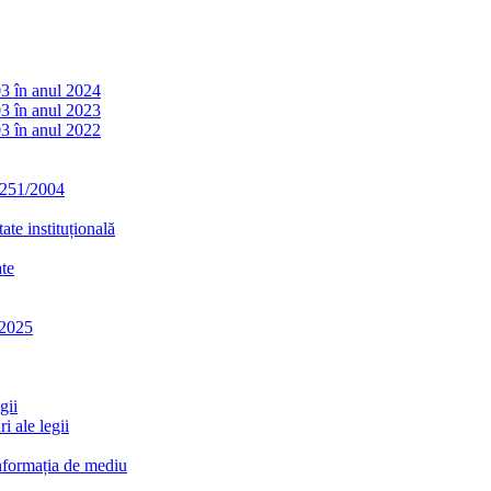
03 în anul 2024
03 în anul 2023
03 în anul 2022
. 251/2004
ate instituțională
ate
-2025
gii
i ale legii
informația de mediu