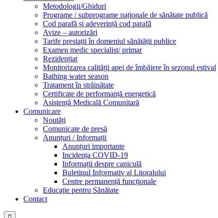
Metodologii/Ghiduri
Programe / subprograme naționale de sănătate publică
Cod parafă și adeverință cod parafă
Avize – autorizări
Tarife prestații în domeniul sănătății publice
Examen medic specialist/ primar
Rezidențiat
Monitorizarea calității apei de îmbăiere în sezonul estival
Bathing water season
Tratament în străinătate
Certificate de performanță energetică
Asistență Medicală Comunitară
Comunicare
Noutăți
Comunicate de presă
Anunțuri / Informații
Anunțuri importante
Incidența COVID-19
Informații despre caniculă
Buletinul Informativ al Litoralului
Centre permanență funcționale
Educație pentru Sănătate
Contact
