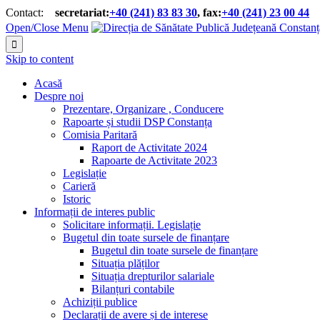
Contact:
secretariat:
+40 (241) 83 83 30
, fax:
+40 (241) 23 00 44


Open/Close Menu

Skip to content
Acasă
Despre noi
Prezentare, Organizare , Conducere
Rapoarte și studii DSP Constanța
Comisia Paritară
Raport de Activitate 2024
Rapoarte de Activitate 2023
Legislație
Carieră
Istoric
Informații de interes public
Solicitare informații. Legislație
Bugetul din toate sursele de finanțare
Bugetul din toate sursele de finanțare
Situația plăților
Situația drepturilor salariale
Bilanțuri contabile
Achiziții publice
Declarații de avere și de interese