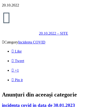
20.10.2022

20.10.2022 – SITE

Category
Incidența COVID

Like

Tweet

+1

Pin it
Anunțuri din aceeași categorie
incidenta covid in data de 30.01.2023