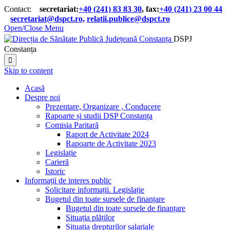
Contact:
secretariat:
+40 (241) 83 83 30
, fax:
+40 (241) 23 00 44

secretariat@dspct.ro,
relatii.publice@dspct.ro

Open/Close Menu
DSPJ
Constanța

Skip to content
Acasă
Despre noi
Prezentare, Organizare , Conducere
Rapoarte și studii DSP Constanța
Comisia Paritară
Raport de Activitate 2024
Rapoarte de Activitate 2023
Legislație
Carieră
Istoric
Informații de interes public
Solicitare informații. Legislație
Bugetul din toate sursele de finanțare
Bugetul din toate sursele de finanțare
Situația plăților
Situația drepturilor salariale