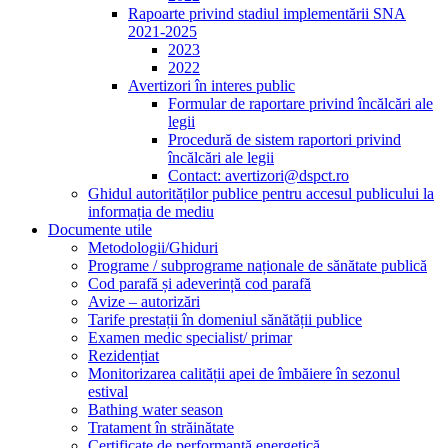
Rapoarte privind stadiul implementării SNA
2021-2025
2023
2022
Avertizori în interes public
Formular de raportare privind încălcări ale
legii
Procedură de sistem raportori privind
încălcări ale legii
Contact: avertizori@dspct.ro
Ghidul autorităților publice pentru accesul publicului la
informația de mediu
Documente utile
Metodologii/Ghiduri
Programe / subprograme naționale de sănătate publică
Cod parafă și adeverință cod parafă
Avize – autorizări
Tarife prestații în domeniul sănătății publice
Examen medic specialist/ primar
Rezidențiat
Monitorizarea calității apei de îmbăiere în sezonul
estival
Bathing water season
Tratament în străinătate
Certificate de performanță energetică