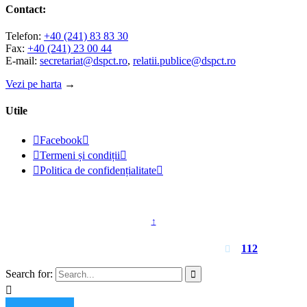
Contact:
Telefon:
+40 (241) 83 83 30
Fax:
+40 (241) 23 00 44
E-mail:
secretariat@dspct.ro
,
relatii.publice@dspct.ro
Vezi pe harta
→
Utile

Facebook


Termeni și condiții


Politica de confidențialitate

© 2023 - DSPJ Constanța
↑
Pentru urgențe apelați
112

Search for:

