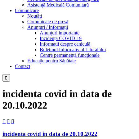
Asistență Medicală Comunitară
Comunicare
Noutăți
Comunicate de presă
Anunțuri / Informații
Anunțuri importante
Incidența COVID-19
Informații despre caniculă
Buletinul Informativ al Litoralului
Centre permanență funcționale
Educație pentru Sănătate
Contact

incidenta covid in data de
20.10.2022



incidenta covid in data de 20.10.2022