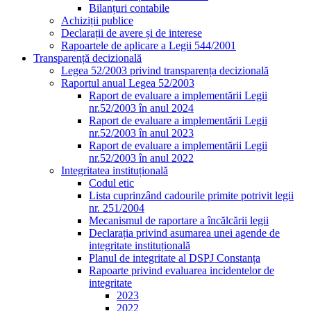
Bilanțuri contabile
Achiziții publice
Declarații de avere și de interese
Rapoartele de aplicare a Legii 544/2001
Transparență decizională
Legea 52/2003 privind transparența decizională
Raportul anual Legea 52/2003
Raport de evaluare a implementării Legii
nr.52/2003 în anul 2024
Raport de evaluare a implementării Legii
nr.52/2003 în anul 2023
Raport de evaluare a implementării Legii
nr.52/2003 în anul 2022
Integritatea instituțională
Codul etic
Lista cuprinzând cadourile primite potrivit legii
nr. 251/2004
Mecanismul de raportare a încălcării legii
Declarația privind asumarea unei agende de
integritate instituțională
Planul de integritate al DSPJ Constanța
Rapoarte privind evaluarea incidentelor de
integritate
2023
2022