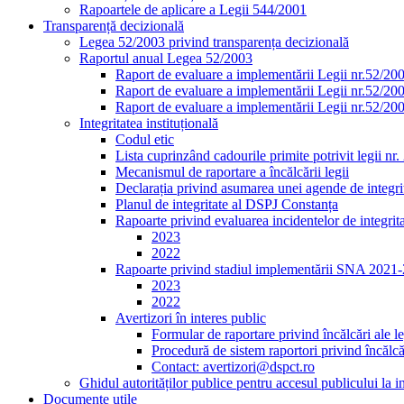
Rapoartele de aplicare a Legii 544/2001
Transparență decizională
Legea 52/2003 privind transparența decizională
Raportul anual Legea 52/2003
Raport de evaluare a implementării Legii nr.52/20
Raport de evaluare a implementării Legii nr.52/20
Raport de evaluare a implementării Legii nr.52/20
Integritatea instituțională
Codul etic
Lista cuprinzând cadourile primite potrivit legii nr
Mecanismul de raportare a încălcării legii
Declarația privind asumarea unei agende de integrit
Planul de integritate al DSPJ Constanța
Rapoarte privind evaluarea incidentelor de integrit
2023
2022
Rapoarte privind stadiul implementării SNA 2021
2023
2022
Avertizori în interes public
Formular de raportare privind încălcări ale le
Procedură de sistem raportori privind încălcăr
Contact: avertizori@dspct.ro
Ghidul autorităților publice pentru accesul publicului la 
Documente utile