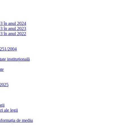
03 în anul 2024
03 în anul 2023
03 în anul 2022
. 251/2004
ate instituțională
ate
-2025
gii
i ale legii
informația de mediu