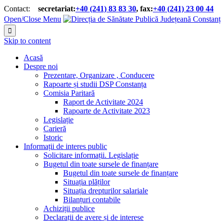
Contact:
secretariat:
+40 (241) 83 83 30
, fax:
+40 (241) 23 00 44


Open/Close Menu

Skip to content
Acasă
Despre noi
Prezentare, Organizare , Conducere
Rapoarte și studii DSP Constanța
Comisia Paritară
Raport de Activitate 2024
Rapoarte de Activitate 2023
Legislație
Carieră
Istoric
Informații de interes public
Solicitare informații. Legislație
Bugetul din toate sursele de finanțare
Bugetul din toate sursele de finanțare
Situația plăților
Situația drepturilor salariale
Bilanțuri contabile
Achiziții publice
Declarații de avere și de interese