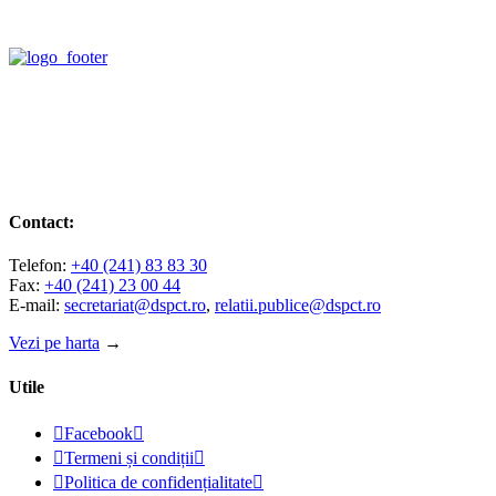
Contact:
Telefon:
+40 (241) 83 83 30
Fax:
+40 (241) 23 00 44
E-mail:
secretariat@dspct.ro
,
relatii.publice@dspct.ro
Vezi pe harta
→
Utile

Facebook


Termeni și condiții


Politica de confidențialitate
