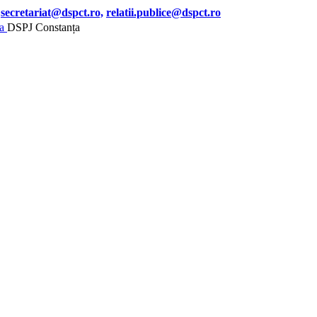
secretariat@dspct.ro,
relatii.publice@dspct.ro
DSPJ Constanța