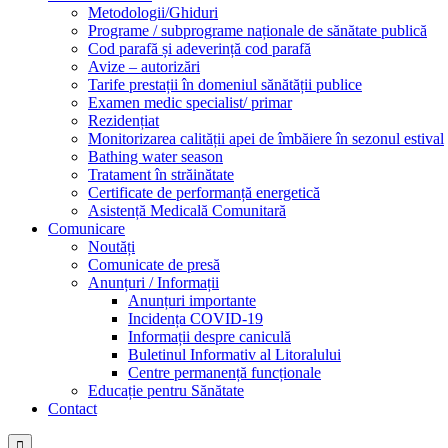
Metodologii/Ghiduri
Programe / subprograme naționale de sănătate publică
Cod parafă și adeverință cod parafă
Avize – autorizări
Tarife prestații în domeniul sănătății publice
Examen medic specialist/ primar
Rezidențiat
Monitorizarea calității apei de îmbăiere în sezonul estival
Bathing water season
Tratament în străinătate
Certificate de performanță energetică
Asistență Medicală Comunitară
Comunicare
Noutăți
Comunicate de presă
Anunțuri / Informații
Anunțuri importante
Incidența COVID-19
Informații despre caniculă
Buletinul Informativ al Litoralului
Centre permanență funcționale
Educație pentru Sănătate
Contact
