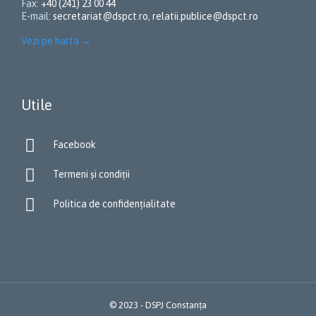
Fax:
+40 (241) 23 00 44
E-mail:
secretariat@dspct.ro
,
relatii.publice@dspct.ro
Vezi pe harta
→
Utile

Facebook

Termeni și condiții

Politica de confidențialitate
© 2023 - DSPJ Constanța