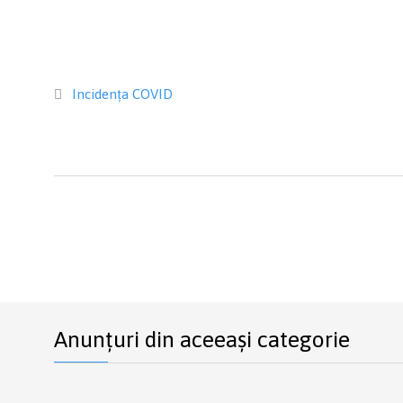
Category
Incidența COVID

Anunțuri din aceeași categorie