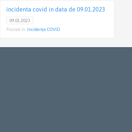
incidenta covid in data de 09.01.2023
09.01.2023
Posted in:
Incidența COVID
P