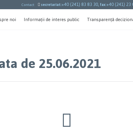
+40 (241) 83 83 30
+40 (241) 23 

Contact:
secretariat:
, fax:
spre noi
Informații de interes public
Transparență decizion
data de 25.06.2021
